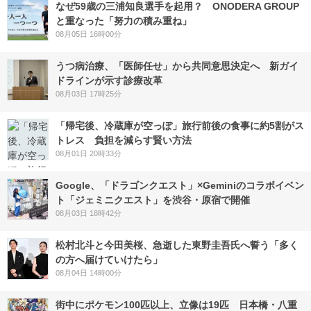
なぜ59歳の三浦知良選手を起用？ ONODERA GROUP
と重なった「努力の積み重ね」
08月05日 16時00分
うつ病治療、「医師任せ」から共同意思決定へ 新ガイ
ドラインが示す診療改革
08月03日 17時25分
「帰宅後、冷蔵庫が空っぽ」旅行前後の食事に約5割がス
トレス 負担を減らす賢い方法
08月01日 20時33分
Google、「ドラゴンクエスト」×Geminiのコラボイベン
ト「ジェミニクエスト」を渋谷・原宿で開催
08月03日 18時42分
松村北斗と今田美桜、急逝した東野圭吾氏へ誓う「多く
の方へ届けていけたら」
08月04日 14時00分
街中にポケモン100匹以上、立像は19匹 日本橋・八重