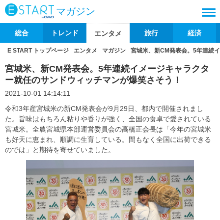
マガジン
総合
トレンド
旅行
経済
エンタメ
E START トップページ
エンタメ
マガジン
宮城米、新CM発表会。5年連続
宮城米、新CM発表会。5年連続イメージキャラクタ
ー就任のサンドウィッチマンが爆笑さそう！
2021-10-01 14:14:11
令和3年産宮城米の新CM発表会が9月29日、都内で開催されまし
た。旨味はもちろん粘りや香りが強く、全国の食卓で愛されている
宮城米。全農宮城県本部運営委員会の高橋正会長は「今年の宮城米
も好天に恵まれ、順調に生育している。間もなく全国に出荷できる
のでは」と期待を寄せていました。