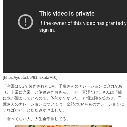
[https://youtu.be/61nsxataMr0]
「今回はCGで製作されたCM。千葉さんのナレーションに迫力があ
り、非常に光栄」と伊達みきおさん。一方、富澤たけしさんは「膝
に水が溜まっているので、体勢が辛かった」と報道陣を笑わせ、千
葉さんのナレーションについては「全部のCMをあのナレーションに
すればいい」とたたみかけました。
「食べてない人、人生全部損してる」