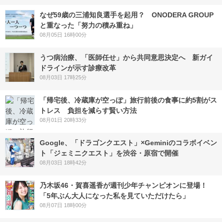
なぜ59歳の三浦知良選手を起用？ ONODERA GROUP
と重なった「努力の積み重ね」
08月05日 16時00分
うつ病治療、「医師任せ」から共同意思決定へ 新ガイ
ドラインが示す診療改革
08月03日 17時25分
「帰宅後、冷蔵庫が空っぽ」旅行前後の食事に約5割がス
トレス 負担を減らす賢い方法
08月01日 20時33分
Google、「ドラゴンクエスト」×Geminiのコラボイベン
ト「ジェミニクエスト」を渋谷・原宿で開催
08月03日 18時42分
乃木坂46・賀喜遥香が週刊少年チャンピオンに登場！
「5年ぶん大人になった私を見ていただけたら」
08月07日 18時00分