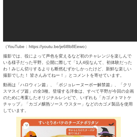
（YouTube：https://youtu.be/je6l8b8Eewo）
撮影では、役によって声色を変えるなど初のチャレンジを楽しんで
いる様子だった平野。公開に際して「1人4役なんて、初体験だった
わ！みじん切りするよりも断然むずかしかったけど、新鮮な楽しい
撮影でした！ 皆さんみてねー！」とコメントを寄せています。
動画は「ハロウィン篇」、「ボジョレーヌーボー解禁篇」、「クリ
スマスイブ篇」の全3種。登場する洋食は、すべて平野が今回の企画
のために考案したオリジナルレシピで、いずれも「カゴメトマトケ
チャップ」「カゴメ醸熟ソース ウスター」などのカゴメ製品を使用
しています。