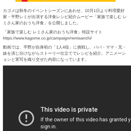
カゴメは秋冬のイベントシーズンにあわせ、10月1日より料理愛好
家・平野レミが出演する洋食レシピ紹介ムービー「家族で楽しむ レ
ミさん家のおうち洋食」を公開しました。
「家族で楽しむ レミさん家のおうち洋食」特設サイト
https://www.kagome.co.jp/campaign/remisanchi/
動画では、平野が自身初の「1人4役」に挑戦し、パパ・ママ・兄・
妹を演じ分けながらストーリー仕立てでレシピを紹介。アニメーシ
ョンと実写を織り交ぜた内容になっています。