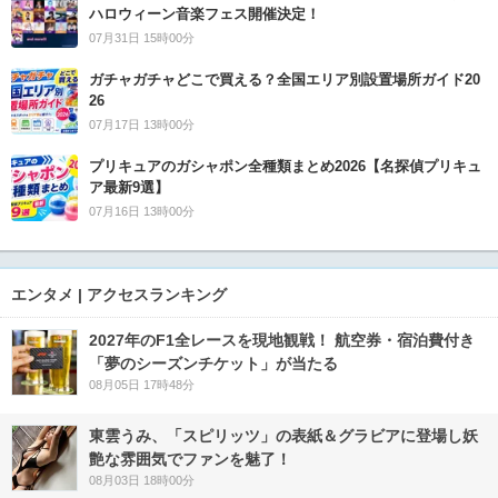
ハロウィーン音楽フェス開催決定！
07月31日 15時00分
ガチャガチャどこで買える？全国エリア別設置場所ガイド20
26
07月17日 13時00分
プリキュアのガシャポン全種類まとめ2026【名探偵プリキュ
ア最新9選】
07月16日 13時00分
エンタメ | アクセスランキング
2027年のF1全レースを現地観戦！ 航空券・宿泊費付き
「夢のシーズンチケット」が当たる
08月05日 17時48分
東雲うみ、「スピリッツ」の表紙＆グラビアに登場し妖
艶な雰囲気でファンを魅了！
08月03日 18時00分