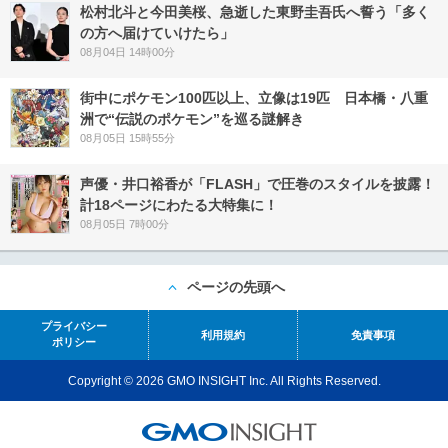
松村北斗と今田美桜、急逝した東野圭吾氏へ誓う「多く
の方へ届けていけたら」
08月04日 14時00分
街中にポケモン100匹以上、立像は19匹 日本橋・八重
洲で“伝説のポケモン”を巡る謎解き
08月05日 15時55分
声優・井口裕香が「FLASH」で圧巻のスタイルを披露！
計18ページにわたる大特集に！
08月05日 7時00分
ページの先頭へ
プライバシー
利用規約
免責事項
ポリシー
Copyright © 2026 GMO INSIGHT Inc. All Rights Reserved.