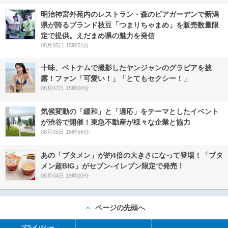
明治神宮外苑内のレストラン・森のビアガーデンで新潟
県が誇るブランド枝豆「つまりちゃまめ」を販売数量限
定で提供。えだまめ県の魅力を発信
08月05日 15時51分
十味、ベトナムで撮影したヤンジャンのグラビアを披
露！ファン「可愛い！」「とてもセクシー！」
08月07日 15時00分
気候変動の「緩和」と「適応」をテーマとしたイベント
が渋谷で開催！東急不動産が様々な企業と協力
08月05日 15時56分
あの「ブタメン」が約4倍の大きさになって登場！「ブタ
メン超BIG」がセブン‐イレブン限定で発売！
08月04日 19時00分
ページの先頭へ
プライバシー