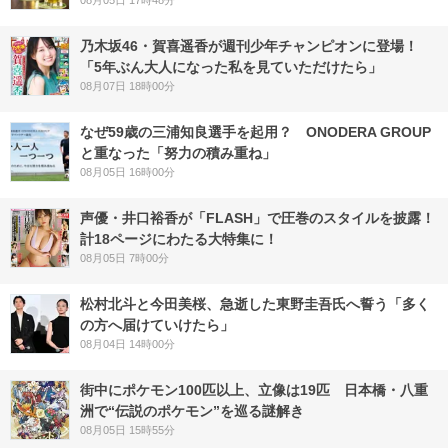
乃木坂46・賀喜遥香が週刊少年チャンピオンに登場！
「5年ぶん大人になった私を見ていただけたら」
08月07日 18時00分
なぜ59歳の三浦知良選手を起用？ ONODERA GROUP
と重なった「努力の積み重ね」
08月05日 16時00分
声優・井口裕香が「FLASH」で圧巻のスタイルを披露！
計18ページにわたる大特集に！
08月05日 7時00分
松村北斗と今田美桜、急逝した東野圭吾氏へ誓う「多く
の方へ届けていけたら」
08月04日 14時00分
街中にポケモン100匹以上、立像は19匹 日本橋・八重
洲で“伝説のポケモン”を巡る謎解き
08月05日 15時55分