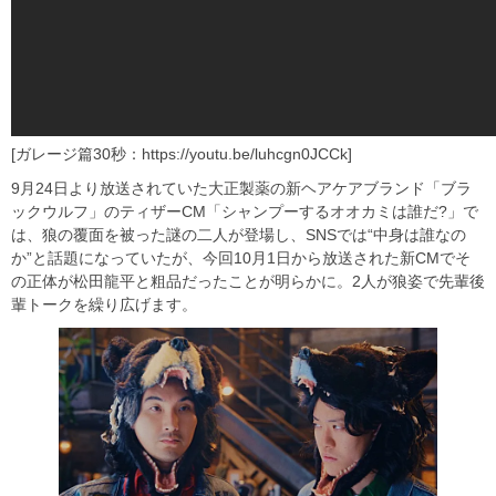
[ガレージ篇30秒：https://youtu.be/luhcgn0JCCk]
9月24日より放送されていた大正製薬の新ヘアケアブランド「ブラ
ックウルフ」のティザーCM「シャンプーするオオカミは誰だ?」で
は、狼の覆面を被った謎の二人が登場し、SNSでは“中身は誰なの
か”と話題になっていたが、今回10月1日から放送された新CMでそ
の正体が松田龍平と粗品だったことが明らかに。2人が狼姿で先輩後
輩トークを繰り広げます。