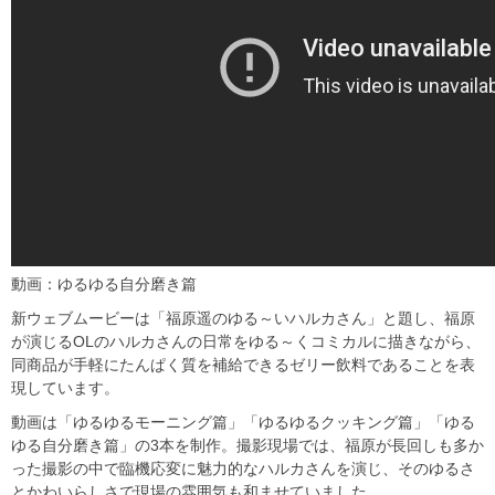
動画：ゆるゆる自分磨き篇
新ウェブムービーは「福原遥のゆる～いハルカさん」と題し、福原
が演じるOLのハルカさんの日常をゆる～くコミカルに描きながら、
同商品が手軽にたんぱく質を補給できるゼリー飲料であることを表
現しています。
動画は「ゆるゆるモーニング篇」「ゆるゆるクッキング篇」「ゆる
ゆる自分磨き篇」の3本を制作。撮影現場では、福原が長回しも多か
った撮影の中で臨機応変に魅力的なハルカさんを演じ、そのゆるさ
とかわいらしさで現場の雰囲気も和ませていました。