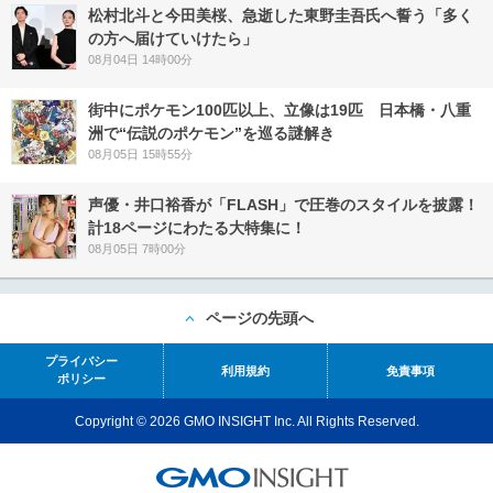
松村北斗と今田美桜、急逝した東野圭吾氏へ誓う「多く
の方へ届けていけたら」
08月04日 14時00分
街中にポケモン100匹以上、立像は19匹 日本橋・八重
洲で“伝説のポケモン”を巡る謎解き
08月05日 15時55分
声優・井口裕香が「FLASH」で圧巻のスタイルを披露！
計18ページにわたる大特集に！
08月05日 7時00分
ページの先頭へ
プライバシー
利用規約
免責事項
ポリシー
Copyright © 2026 GMO INSIGHT Inc. All Rights Reserved.