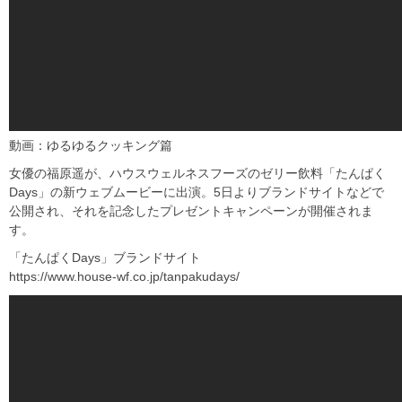
動画：ゆるゆるクッキング篇
女優の福原遥が、ハウスウェルネスフーズのゼリー飲料「たんぱく
Days」の新ウェブムービーに出演。5日よりブランドサイトなどで
公開され、それを記念したプレゼントキャンペーンが開催されま
す。
「たんぱくDays」ブランドサイト
https://www.house-wf.co.jp/tanpakudays/