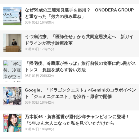
なぜ59歳の三浦知良選手を起用？ ONODERA GROUP
と重なった「努力の積み重ね」
08月05日 16時00分
うつ病治療、「医師任せ」から共同意思決定へ 新ガイ
ドラインが示す診療改革
08月03日 17時25分
「帰宅後、冷蔵庫が空っぽ」旅行前後の食事に約5割がス
トレス 負担を減らす賢い方法
08月01日 20時33分
Google、「ドラゴンクエスト」×Geminiのコラボイベン
ト「ジェミニクエスト」を渋谷・原宿で開催
08月03日 18時42分
乃木坂46・賀喜遥香が週刊少年チャンピオンに登場！
「5年ぶん大人になった私を見ていただけたら」
08月07日 18時00分