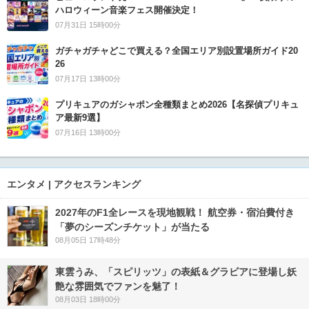
ハロウィーン音楽フェス開催決定！
07月31日 15時00分
ガチャガチャどこで買える？全国エリア別設置場所ガイド20
26
07月17日 13時00分
プリキュアのガシャポン全種類まとめ2026【名探偵プリキュ
ア最新9選】
07月16日 13時00分
エンタメ | アクセスランキング
2027年のF1全レースを現地観戦！ 航空券・宿泊費付き
「夢のシーズンチケット」が当たる
08月05日 17時48分
東雲うみ、「スピリッツ」の表紙＆グラビアに登場し妖
艶な雰囲気でファンを魅了！
08月03日 18時00分