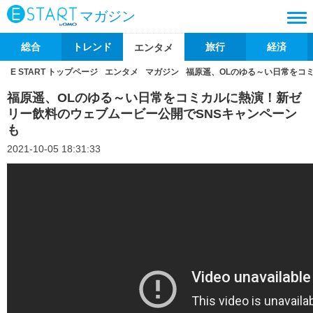
マガジン
総合
トレンド
旅行
経済
エンタメ
E START トップページ
エンタメ
マガジン
福原遥、OLのゆる～い日常をコ
福原遥、OLのゆる～い日常をコミカルに熱演！新ゼ
リー飲料のウェブムービー公開でSNSキャンペーン
も
2021-10-05 18:31:33