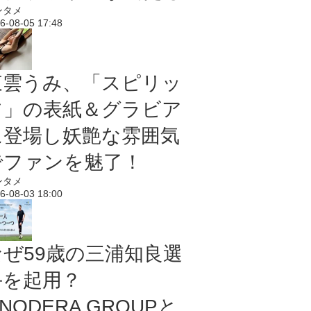
ンタメ
6-08-05 17:48
東雲うみ、「スピリッ
ツ」の表紙＆グラビア
に登場し妖艶な雰囲気
でファンを魅了！
ンタメ
6-08-03 18:00
なぜ59歳の三浦知良選
手を起用？
NODERA GROUPと