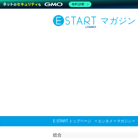
無料診断
マガジン
E START トップページ
>
エンタメ
>
マガジン
総合