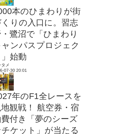
5000本のひまわりが街
づくりの入口に。習志
野・鷺沼で「ひまわり
キャンパスプロジェク
ト」始動
ンタメ
6-07-30 20:01
027年のF1全レースを
現地観戦！ 航空券・宿
泊費付き「夢のシーズ
ンチケット」が当たる