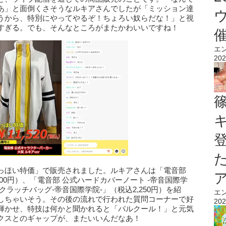
あ」と面倒くさそうなルキアさんでしたが「ミッション達
うから、特別にやってやるぞ！ちょろい奴らだな！」と視
すぎる。でも、そんなところがまたかわいいですね！
エ
202
っほい特価」で販売されました。ルキアさんは「電音部
200円）、「電音部 公式ハードカバーノート -帝音国際学
Cクラッチバッグ-帝音国際学院-」（税込2,250円）を紹
エ
しちゃいそう。その後の流れで行われた質問コーナーで好
202
輝かせ、特技は何かと聞かれると「パルクール！」と元気
クスとのギャップが、またいいんだなあ！