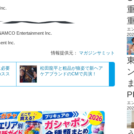
nc.
エ
MCO Entertainment Inc.
202
t Inc.
情報提供元：
マガジンサミット
に必要
松田龍平と粗品が狼姿で新ヘア
のスス
ケアブランドのCMで共演！
エ
202