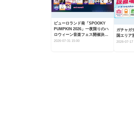
ピューロランド発「SPOOKY
PUMPKIN 2026」一夜限りのハ
ガチャガ
ロウィーン音楽フェス開催決
国エリア別
定！
2026-07-31 15:00
2026-07-17 