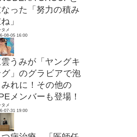
重なった「努力の積み
重ね」
ンタメ
6-08-05 16:00
東雲うみが「ヤングキ
ング」のグラビアで泡
まみれに！その他の
PPEメンバーも登場！
ンタメ
6-07-31 19:00
うつ病治療、「医師任