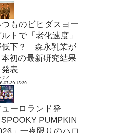
いつものビヒダスヨー
グルトで「老化速度」
が低下？ 森永乳業が
日本初の最新研究結果
を発表
ンタメ
6-07-30 15:30
ピューロランド発
SPOOKY PUMPKIN
2026」一夜限りのハロ