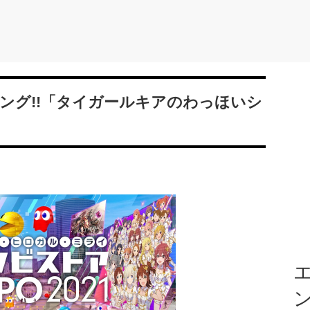
゚ング!!「タイガールキアのわっほいシ
エ