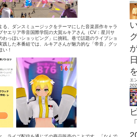
よる、ダンスミュージックをテーマにした音楽原作キャラ
ブヤエリア帝音国際学院の大賀ルキアさん（CV：星川サ
のわっほいショッピング」に挑戦。巷で話題のライブショ
実践した本番組では、ルキアさんが魅力的な「帝音」グッ
ほい！
エ
202
「
と、ライブ配信を通じての商品販売のことです。「なんで