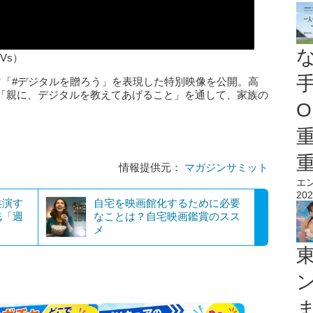
26Vs）
マ「#デジタルを贈ろう」を表現した特別映像を公開。高
「親に、デジタルを教えてあげること」を通して、家族の
O
情報提供元：
マガジンサミット
エ
202
共演す
自宅を映画館化するために必要
誌「週
なことは？自宅映画鑑賞のスス
メ