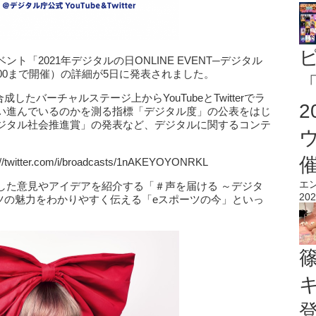
「2021年デジタルの日ONLINE EVENT─デジタル
6：00まで開催）の詳細が5日に発表されました。
「
たバーチャルステージ上からYouTubeとTwitterでラ
い進んでいるのかを測る指標「デジタル度」の公表をはじ
ジタル社会推進賞」の発表など、デジタルに関するコンテ
tter.com/i/broadcasts/1nAKEYOYONRKL
エ
した意見やアイデアを紹介する「＃声を届ける ～デジタ
202
ツの魅力をわかりやすく伝える「eスポーツの今」といっ