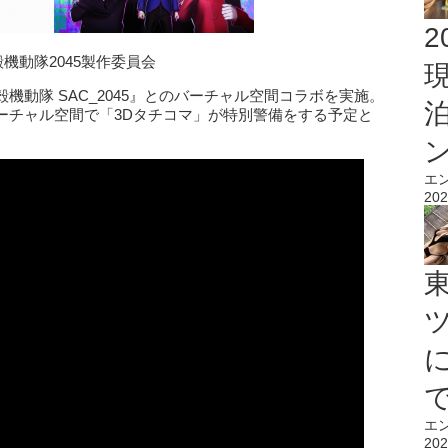
2
・攻殻機動隊2045製作委員会
動隊 SAC_2045』とのバーチャル空間コラボを実施。
ーチャル空間で「3Dタチコマ」が特別警備をする予定と
エ
202
エ
202