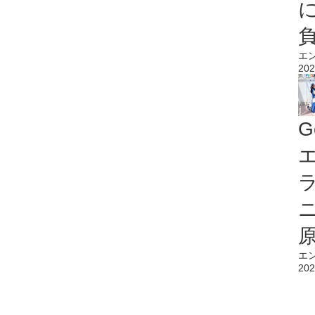
エ
202
G
エ
エ
202