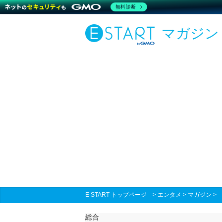
無料診断
マガジン
E START トップページ
>
エンタメ
>
マガジン
総合