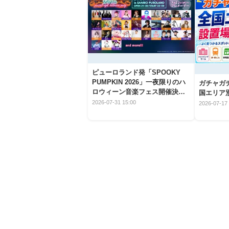
ピューロランド発「SPOOKY
PUMPKIN 2026」一夜限りのハ
ガチャガ
ロウィーン音楽フェス開催決
国エリア別
定！
2026-07-31 15:00
2026-07-17 