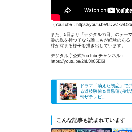
（YouTube：https://youtu.be/LDwZkwD
また、5日より「デジタルの日」のテー
齢の親を持つ子なら誰しもが経験のある
絆が深まる様子を描き出しています。
デジタル庁公式YouTubeチャンネル：
https://youtu.be/2hL9h85Ei6I
ドラマ「消えた初恋」で
る道枝駿佑＆目黒蓮が雑
刊ザテレビ...
こんな記事も読まれています