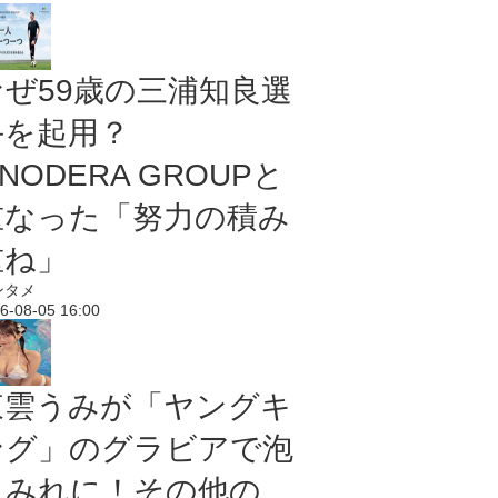
なぜ59歳の三浦知良選
手を起用？
NODERA GROUPと
重なった「努力の積み
重ね」
ンタメ
6-08-05 16:00
東雲うみが「ヤングキ
ング」のグラビアで泡
まみれに！その他の