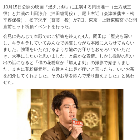
10月15日公開の映画『燃えよ剣』に主演する岡田准一（土方歳三
役）と共演の山田涼介（沖田総司役）、尾上右近（会津藩藩主・松
平容保役）、松下洸平（斎藤一役）が7日、東京・上野東照宮で公開
直前ヒット祈願イベントを行った。
会見に先んじて本殿でのご祈祷を終えた4人。岡田は「歴史も深い
し、キラキラしていてみんなで興奮しながら本殿に入らせてもらい
ました。強運をいただけるような龍のお守りもおそろいでいただ
き、大事にしたいと思いました」と厳かな表情。しかし撮影の思い
出の話になると「僕の花粉症が『燃えよ剣』の撮影で始まりまし
た。まさに花粉症元年。右近さんに鼻が痒いと言ったら、いいお茶
を紹介してくれました。そのお茶を飲んで乗り越えました」と笑わ
せた。