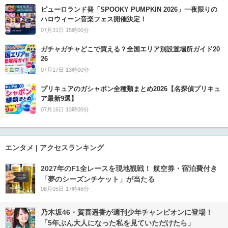
ピューロランド発「SPOOKY PUMPKIN 2026」一夜限りの
ハロウィーン音楽フェス開催決定！
07月31日 15時00分
ガチャガチャどこで買える？全国エリア別設置場所ガイド20
26
07月17日 13時00分
プリキュアのガシャポン全種類まとめ2026【名探偵プリキュ
ア最新9選】
07月16日 13時00分
エンタメ | アクセスランキング
2027年のF1全レースを現地観戦！ 航空券・宿泊費付き
「夢のシーズンチケット」が当たる
08月05日 17時48分
乃木坂46・賀喜遥香が週刊少年チャンピオンに登場！
「5年ぶん大人になった私を見ていただけたら」