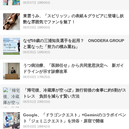
08月07日 18時00分
東雲うみ、「スピリッツ」の表紙＆グラビアに登場し妖
艶な雰囲気でファンを魅了！
08月03日 18時00分
なぜ59歳の三浦知良選手を起用？ ONODERA GROUP
と重なった「努力の積み重ね」
08月05日 16時00分
うつ病治療、「医師任せ」から共同意思決定へ 新ガイ
ドラインが示す診療改革
08月03日 17時25分
「帰宅後、冷蔵庫が空っぽ」旅行前後の食事に約5割がス
トレス 負担を減らす賢い方法
08月01日 20時33分
Google、「ドラゴンクエスト」×Geminiのコラボイベン
ト「ジェミニクエスト」を渋谷・原宿で開催
08月03日 18時42分