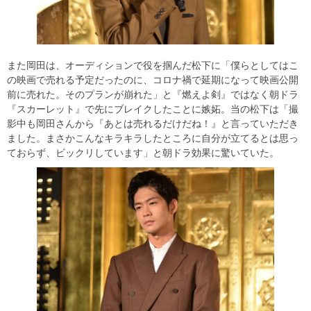
また岡田は、オーディションで役を掴んだ松下に「僕らとしてはこ
の映画で売れる予定だったのに、コロナ禍で延期になって映画公開
前に売れた。そのプランが崩れた」と『燃えよ剣』ではなく朝ドラ
『スカーレット』で先にブレイクしたことに嫉妬。当の松下は「撮
影中も岡田さんから『あとは売れるだけだね！』と言っていただき
ました。まさかこんなキラキラしたところに自分が立てるとは思っ
ておらず、ビックリしています」と朝ドラ効果に驚いていた。