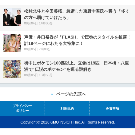
松村北斗と今田美桜、急逝した東野圭吾氏へ誓う「多く
の方へ届けていけたら」
08月04日 14時00分
声優・井口裕香が「FLASH」で圧巻のスタイルを披露！
計18ページにわたる大特集に！
08月05日 7時00分
街中にポケモン100匹以上、立像は19匹 日本橋・八重
洲で“伝説のポケモン”を巡る謎解き
08月05日 15時55分
ページの先頭へ
プライバシー
利用規約
免責事項
ポリシー
Copyright © 2026 GMO INSIGHT Inc. All Rights Reserved.