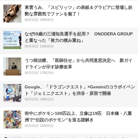
東雲うみ、「スピリッツ」の表紙＆グラビアに登場し妖
艶な雰囲気でファンを魅了！
08月03日 18時00分
なぜ59歳の三浦知良選手を起用？ ONODERA GROUP
と重なった「努力の積み重ね」
08月05日 16時00分
うつ病治療、「医師任せ」から共同意思決定へ 新ガイ
ドラインが示す診療改革
08月03日 17時25分
Google、「ドラゴンクエスト」×Geminiのコラボイベン
ト「ジェミニクエスト」を渋谷・原宿で開催
08月03日 18時42分
街中にポケモン100匹以上、立像は19匹 日本橋・八重
洲で“伝説のポケモン”を巡る謎解き
08月05日 15時55分