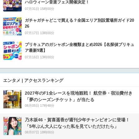
ハロウィーン音楽フェス開催決定！
07月31日 15時00分
ガチャガチャどこで買える？全国エリア別設置場所ガイド20
26
07月17日 13時00分
プリキュアのガシャポン全種類まとめ2026【名探偵プリキュ
ア最新9選】
07月16日 13時00分
エンタメ | アクセスランキング
2027年のF1全レースを現地観戦！ 航空券・宿泊費付き
「夢のシーズンチケット」が当たる
08月05日 17時48分
乃木坂46・賀喜遥香が週刊少年チャンピオンに登場！
「5年ぶん大人になった私を見ていただけたら」
08月07日 18時00分