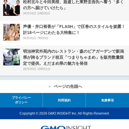
松村北斗と今田美桜、急逝した東野圭吾氏へ誓う「多く
の方へ届けていけたら」
08月04日 14時00分
声優・井口裕香が「FLASH」で圧巻のスタイルを披露！
計18ページにわたる大特集に！
08月05日 7時00分
明治神宮外苑内のレストラン・森のビアガーデンで新潟
県が誇るブランド枝豆「つまりちゃまめ」を販売数量限
定で提供。えだまめ県の魅力を発信
08月05日 15時51分
ページの先頭へ
プライバシー
利用規約
免責事項
ポリシー
Copyright © 2026 GMO INSIGHT Inc. All Rights Reserved.