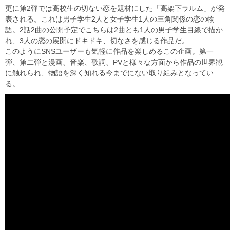
更に第2弾では高校生の切ない恋を題材にした「高架下ラルム」が発
表される。これは男子学生2人と女子学生1人の三角関係の恋の物
語。2話2曲の公開予定でこちらは2曲とも1人の男子学生目線で描か
れ、3人の恋の展開にドキドキ、切なさを感じる作品だ。
このようにSNSユーザーも気軽に作品を楽しめるこの企画。第一
弾、第二弾と漫画、音楽、歌詞、PVと様々な方面から作品の世界観
に触れられ、物語を深く知れる今までにない取り組みとなってい
る。