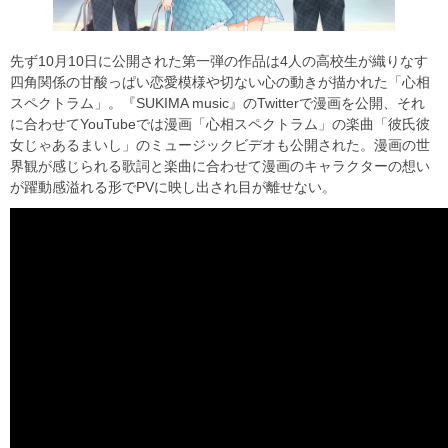
先ず10月10日に公開された第一弾の作品は4人の高校生が織りなす
四角関係の甘酸っぱい恋愛模様や切ない心の動きが描かれた「心相
スペクトラム」。『SUKIMA music』のTwitterで漫画を公開、それ
に合わせてYouTubeでは漫画「心相スペクトラム」の楽曲「彼氏彼
女じゃあるまいし」のミュージックビデオも公開された。漫画の世
界観が感じられる歌詞と楽曲に合わせて漫画のキャラクターの想い
が躍動感溢れる形でPVに映し出され目が離せない。