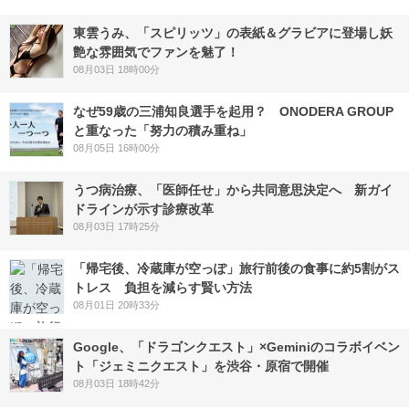
東雲うみ、「スピリッツ」の表紙＆グラビアに登場し妖
艶な雰囲気でファンを魅了！
08月03日 18時00分
なぜ59歳の三浦知良選手を起用？ ONODERA GROUP
と重なった「努力の積み重ね」
08月05日 16時00分
うつ病治療、「医師任せ」から共同意思決定へ 新ガイ
ドラインが示す診療改革
08月03日 17時25分
「帰宅後、冷蔵庫が空っぽ」旅行前後の食事に約5割がス
トレス 負担を減らす賢い方法
08月01日 20時33分
Google、「ドラゴンクエスト」×Geminiのコラボイベン
ト「ジェミニクエスト」を渋谷・原宿で開催
08月03日 18時42分