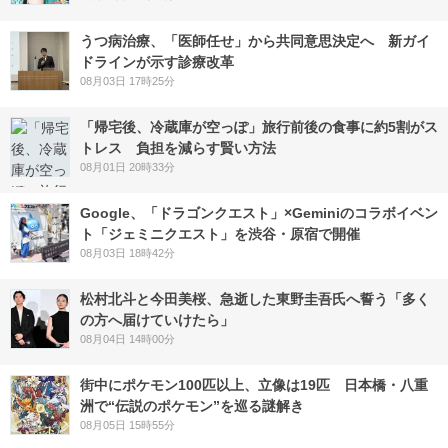
うつ病治療、「医師任せ」から共同意思決定へ 新ガイ
ドラインが示す診療改革
08月03日 17時25分
「帰宅後、冷蔵庫が空っぽ」旅行前後の食事に約5割がス
トレス 負担を減らす賢い方法
08月01日 20時33分
Google、「ドラゴンクエスト」×Geminiのコラボイベン
ト「ジェミニクエスト」を渋谷・原宿で開催
08月03日 18時42分
松村北斗と今田美桜、急逝した東野圭吾氏へ誓う「多く
の方へ届けていけたら」
08月04日 14時00分
街中にポケモン100匹以上、立像は19匹 日本橋・八重
洲で“伝説のポケモン”を巡る謎解き
08月05日 15時55分