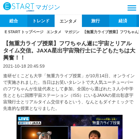
マガジン
総合
トレンド
旅行
経済
エンタメ
E START トップページ
エンタメ
マガジン
【無重力ライブ授業】フワちゃん
【無重力ライブ授業】フワちゃん遂に宇宙とリアル
タイム交信。JAXA星出宇宙飛行士に子どもたちは大
興奮！！
2021-10-18 20:45:59
進研ゼミこども大学「無重力ライブ授業」が10月14日、オンライン
で実施されました。当日はお笑いタレントで大人気ユーチューバー
のフワちゃんが生徒代表として参加。全国から選ばれた３人小中学
生とともに国際宇宙ステーション（ISS）にいるJAXAの星出彰彦宇
宙飛行士とリアルタイム交信するという、なんともダイナミックで
先進的な授業となりました。