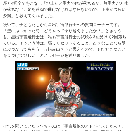
座と4択全てをこなし「地上だと重力で体が落ちるが、無重力だと体
が落ちない。足を筋肉で曲げなければならないので、正座がつらい
姿勢」と教えてくれました。
続いて、子どもたちから星出宇宙飛行士への質問コーナーです。
「壁にぶつかった時、どうやって乗り越えましたか？」ときゆう
君。星出宇宙飛行士は「私も宇宙飛行士の試験を3回受けて2回落ち
ている。そういう時は、寝てリセットすること。好きなことなら壁
にぶつかってももう一歩踏み出そうと思えるので、ぜひ好きなこと
を見つけて欲しい」とメッセージを送りました。
それを聞いていたフワちゃんは「宇宙規模のアドバイスじゃん！」