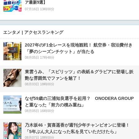
ア最新9選】
07月16日 13時00分
エンタメ | アクセスランキング
2027年のF1全レースを現地観戦！ 航空券・宿泊費付き
「夢のシーズンチケット」が当たる
08月05日 17時48分
東雲うみ、「スピリッツ」の表紙＆グラビアに登場し妖
艶な雰囲気でファンを魅了！
08月03日 18時00分
なぜ59歳の三浦知良選手を起用？ ONODERA GROUP
と重なった「努力の積み重ね」
08月05日 16時00分
乃木坂46・賀喜遥香が週刊少年チャンピオンに登場！
「5年ぶん大人になった私を見ていただけたら」
08月07日 18時00分