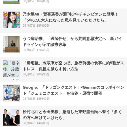
08月05日 16時00分
乃木坂46・賀喜遥香が週刊少年チャンピオンに登場！
「5年ぶん大人になった私を見ていただけたら」
08月07日 18時00分
うつ病治療、「医師任せ」から共同意思決定へ 新ガイ
ドラインが示す診療改革
08月03日 17時25分
「帰宅後、冷蔵庫が空っぽ」旅行前後の食事に約5割がス
トレス 負担を減らす賢い方法
08月01日 20時33分
Google、「ドラゴンクエスト」×Geminiのコラボイベン
ト「ジェミニクエスト」を渋谷・原宿で開催
08月03日 18時42分
松村北斗と今田美桜、急逝した東野圭吾氏へ誓う「多く
の方へ届けていけたら」
08月04日 14時00分