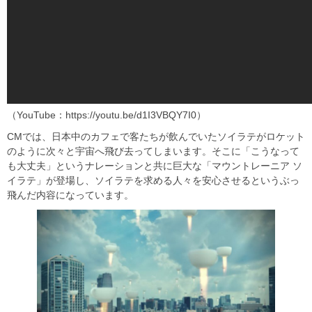
（YouTube：https://youtu.be/d1I3VBQY7I0）
CMでは、日本中のカフェで客たちが飲んでいたソイラテがロケット
のように次々と宇宙へ飛び去ってしまいます。そこに「こうなって
も大丈夫」というナレーションと共に巨大な「マウントレーニア ソ
イラテ」が登場し、ソイラテを求める人々を安心させるというぶっ
飛んだ内容になっています。