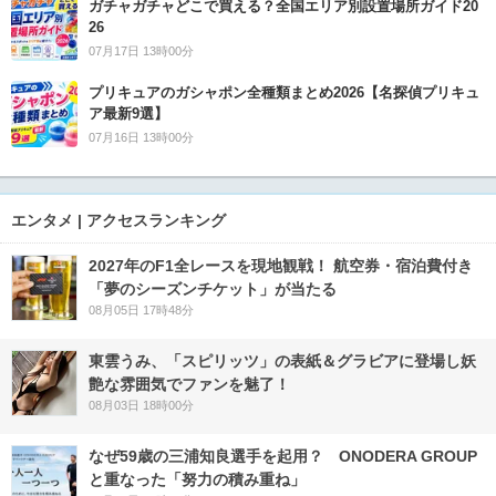
ガチャガチャどこで買える？全国エリア別設置場所ガイド20
26
07月17日 13時00分
プリキュアのガシャポン全種類まとめ2026【名探偵プリキュ
ア最新9選】
07月16日 13時00分
エンタメ | アクセスランキング
2027年のF1全レースを現地観戦！ 航空券・宿泊費付き
「夢のシーズンチケット」が当たる
08月05日 17時48分
東雲うみ、「スピリッツ」の表紙＆グラビアに登場し妖
艶な雰囲気でファンを魅了！
08月03日 18時00分
なぜ59歳の三浦知良選手を起用？ ONODERA GROUP
と重なった「努力の積み重ね」