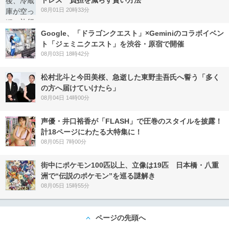
08月01日 20時33分
Google、「ドラゴンクエスト」×Geminiのコラボイベン
ト「ジェミニクエスト」を渋谷・原宿で開催
08月03日 18時42分
松村北斗と今田美桜、急逝した東野圭吾氏へ誓う「多く
の方へ届けていけたら」
08月04日 14時00分
声優・井口裕香が「FLASH」で圧巻のスタイルを披露！
計18ページにわたる大特集に！
08月05日 7時00分
街中にポケモン100匹以上、立像は19匹 日本橋・八重
洲で“伝説のポケモン”を巡る謎解き
08月05日 15時55分
ページの先頭へ