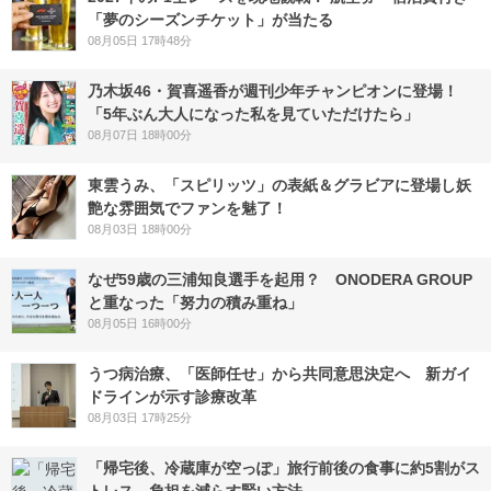
「夢のシーズンチケット」が当たる
08月05日 17時48分
乃木坂46・賀喜遥香が週刊少年チャンピオンに登場！
「5年ぶん大人になった私を見ていただけたら」
08月07日 18時00分
東雲うみ、「スピリッツ」の表紙＆グラビアに登場し妖
艶な雰囲気でファンを魅了！
08月03日 18時00分
なぜ59歳の三浦知良選手を起用？ ONODERA GROUP
と重なった「努力の積み重ね」
08月05日 16時00分
うつ病治療、「医師任せ」から共同意思決定へ 新ガイ
ドラインが示す診療改革
08月03日 17時25分
「帰宅後、冷蔵庫が空っぽ」旅行前後の食事に約5割がス
トレス 負担を減らす賢い方法