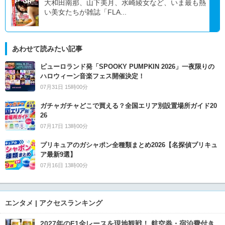
大和田南那、山下美月、水崎綾女など、いま最も熱
い美女たちが雑誌「FLA...
あわせて読みたい記事
ピューロランド発「SPOOKY PUMPKIN 2026」一夜限りの
ハロウィーン音楽フェス開催決定！
07月31日 15時00分
ガチャガチャどこで買える？全国エリア別設置場所ガイド20
26
07月17日 13時00分
プリキュアのガシャポン全種類まとめ2026【名探偵プリキュ
ア最新9選】
07月16日 13時00分
エンタメ | アクセスランキング
2027年のF1全レースを現地観戦！ 航空券・宿泊費付き