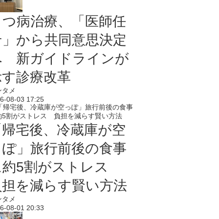
うつ病治療、「医師任
せ」から共同意思決定
へ 新ガイドラインが
示す診療改革
ンタメ
6-08-03 17:25
「帰宅後、冷蔵庫が空
っぽ」旅行前後の食事
に約5割がストレス
負担を減らす賢い方法
ンタメ
6-08-01 20:33