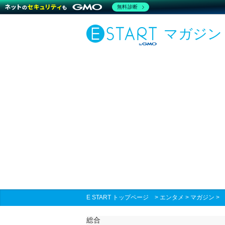
無料診断
マガジン
E START トップページ
>
エンタメ
>
マガジン
総合