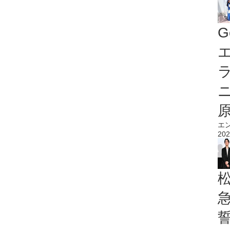
G
エ
エ
202