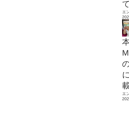
エ
202
M
エ
202