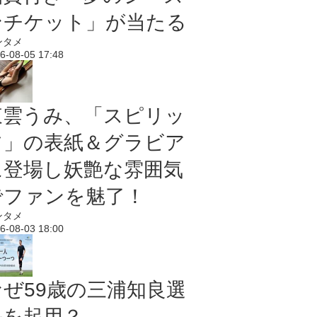
ンチケット」が当たる
ンタメ
6-08-05 17:48
東雲うみ、「スピリッ
ツ」の表紙＆グラビア
に登場し妖艶な雰囲気
でファンを魅了！
ンタメ
6-08-03 18:00
なぜ59歳の三浦知良選
手を起用？