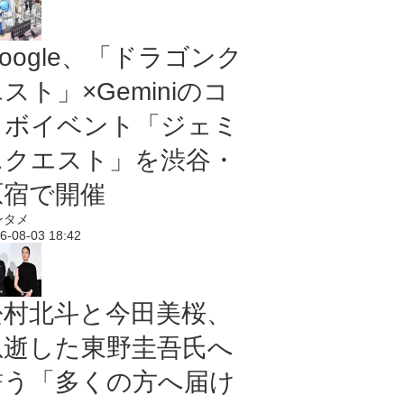
oogle、「ドラゴンク
スト」×Geminiのコ
ラボイベント「ジェミ
ニクエスト」を渋谷・
原宿で開催
ンタメ
6-08-03 18:42
松村北斗と今田美桜、
急逝した東野圭吾氏へ
誓う「多くの方へ届け