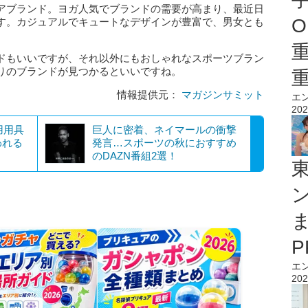
アブランド。ヨガ人気でブランドの需要が高まり、最近日
O
す。カジュアルでキュートなデザインが豊富で、男女とも
ドもいいですが、それ以外にもおしゃれなスポーツブラン
りのブランドが見つかるといいですね。
情報提供元：
マガジンサミット
エ
202
用用具
巨人に密着、ネイマールの衝撃
われる
発言…スポーツの秋におすすめ
のDAZN番組2選！
エ
202