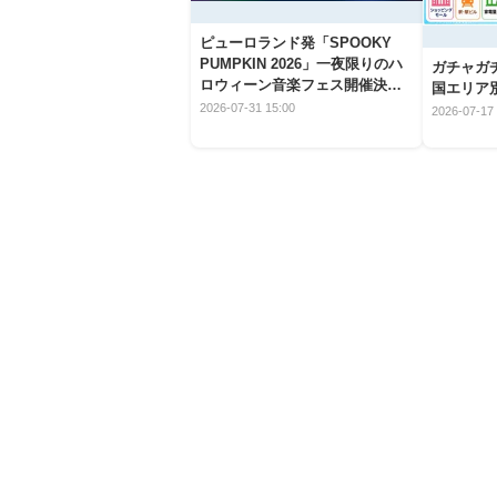
ピューロランド発「SPOOKY
PUMPKIN 2026」一夜限りのハ
ガチャガ
ロウィーン音楽フェス開催決
国エリア別
定！
2026-07-31 15:00
2026-07-17 