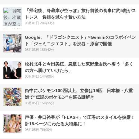
「帰宅後、冷蔵庫が空っぽ」旅行前後の食事に約5割がス
トレス 負担を減らす賢い方法
08月01日 20時33分
Google、「ドラゴンクエスト」×Geminiのコラボイベン
ト「ジェミニクエスト」を渋谷・原宿で開催
08月03日 18時42分
松村北斗と今田美桜、急逝した東野圭吾氏へ誓う「多く
の方へ届けていけたら」
08月04日 14時00分
街中にポケモン100匹以上、立像は19匹 日本橋・八重
洲で“伝説のポケモン”を巡る謎解き
08月05日 15時55分
声優・井口裕香が「FLASH」で圧巻のスタイルを披露！
計18ページにわたる大特集に！
08月05日 7時00分