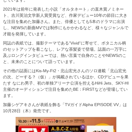
しています。
2021年は前年に発表した小説「オルタネート」の直木賞ノミネー
ト、吉川英治文学新人賞受賞など、作家デビュー10年の節目に大き
な注目を集めた加藤さん。また、俳優としても5本のドラマに出演
し、NEWSの新曲MVでは制作にもかかわるなど、様々なジャンルで
才能を発揮しています。
同誌の表紙では、撮影テーマである“Vivid“に寄せて、ボタニカル柄
のセットアップを着こなし、レアな茶髪姿で登場。誌面の一万字に
及ぶロングインタビューでは、熱い言葉で自身のことやNEWSのこ
と、未来のことについて語っています。
その他の誌面にはKis-My-Ft2・北山宏光さんのソロ連載「北山宏光
の次、どーする？（仮）」が掲載されているほか、CDデビューを果
たす なにわ男子、初の単独アリーナ公演を控えるHiHi Jets、SKY-HI
主催のオーディションで注目を集めたBE：FIRSTなどが登場してい
ます。
加藤シゲアキさんが表紙を飾る「TVガイドAlpha EPISODE VV」は
10月28日（木）発売です。