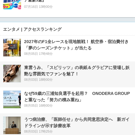
ア最新9選】
07月16日 13時00分
エンタメ | アクセスランキング
2027年のF1全レースを現地観戦！ 航空券・宿泊費付き
「夢のシーズンチケット」が当たる
08月05日 17時48分
東雲うみ、「スピリッツ」の表紙＆グラビアに登場し妖
艶な雰囲気でファンを魅了！
08月03日 18時00分
なぜ59歳の三浦知良選手を起用？ ONODERA GROUP
と重なった「努力の積み重ね」
08月05日 16時00分
うつ病治療、「医師任せ」から共同意思決定へ 新ガイ
ドラインが示す診療改革
08月03日 17時25分