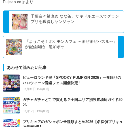
Fujisan.co.jpより
千葉奈々希改め なな茶、サキドルエースでグラン
プリを獲得しヤンジャン...
『ようこそ！ポケモンカフェ ～まぜまぜパズル～』
が配信開始 追加ポケ...
あわせて読みたい記事
ピューロランド発「SPOOKY PUMPKIN 2026」一夜限りの
ハロウィーン音楽フェス開催決定！
07月31日 15時00分
ガチャガチャどこで買える？全国エリア別設置場所ガイド20
26
07月17日 13時00分
プリキュアのガシャポン全種類まとめ2026【名探偵プリキュ