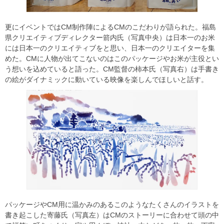
更にイベントではCM制作陣によるCMのこだわりが語られた。福島
県クリエイティブディレクター箭内氏（写真中央）は日本一のお米
には日本一のクリエイティブをと思い、日本一のクリエイターを集
めた。CMに人物が出てこないのはこのパッケージやお米が主役とい
う想いを込めていると語った。CM監督の柿本氏（写真右）は手書き
の絵がダイナミックに動いている映像を楽しんでほしいと話す。
パッケージやCM用に温かみのあるこのようなたくさんのイラストを
書き起こした寄藤氏（写真左）はCMのストーリーに合わせて頭の中