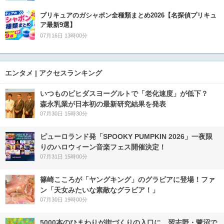
プリキュアのガシャポン全種類まとめ2026【名探偵プリキュ
ア最新9選】
07月16日 13時00分
エンタメ | アクセスランキング
いつものビヒダスヨーグルトで「老化速度」が低下？
森永乳業が日本初の最新研究結果を発表
07月30日 15時30分
ピューロランド発「SPOOKY PUMPKIN 2026」一夜限
りのハロウィーン音楽フェス開催決定！
07月31日 15時00分
篠崎こころが「ヤングキング」のグラビアに登場！ファ
ン「天女みたいな素敵なグラビア！」
07月30日 19時00分
5000本のひまわりが街づくりの入口に。習志野・鷺沼で