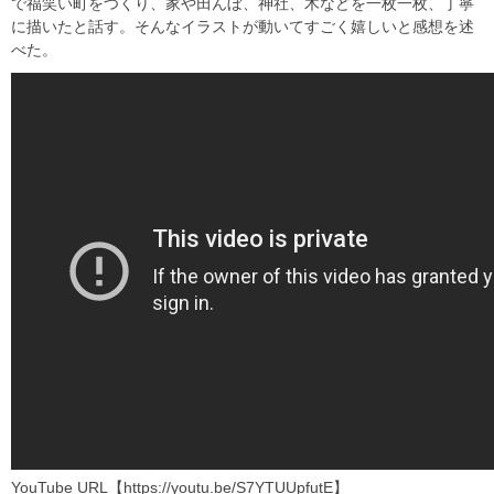
で福笑い町をつくり、家や田んぼ、神社、木などを一枚一枚、丁寧
に描いたと話す。そんなイラストが動いてすごく嬉しいと感想を述
べた。
YouTube URL【https://youtu.be/S7YTUUpfutE】