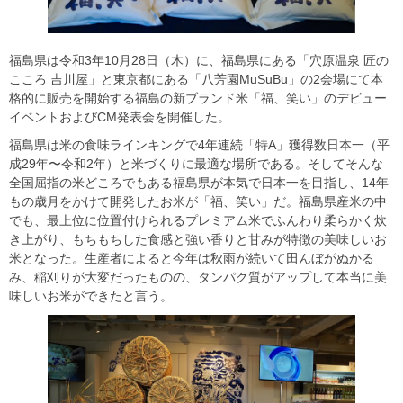
福島県は令和3年10月28日（木）に、福島県にある「穴原温泉 匠の
こころ 吉川屋」と東京都にある「八芳園MuSuBu」の2会場にて本
格的に販売を開始する福島の新ブランド米「福、笑い」のデビュー
イベントおよびCM発表会を開催した。
福島県は米の食味ラインキングで4年連続「特A」獲得数日本一（平
成29年〜令和2年）と米づくりに最適な場所である。そしてそんな
全国屈指の米どころでもある福島県が本気で日本一を目指し、14年
もの歳月をかけて開発したお米が「福、笑い」だ。福島県産米の中
でも、最上位に位置付けられるプレミアム米でふんわり柔らかく炊
き上がり、もちもちした食感と強い香りと甘みが特徴の美味しいお
米となった。生産者によると今年は秋雨が続いて田んぼがぬかる
み、稲刈りが大変だったものの、タンパク質がアップして本当に美
味しいお米ができたと言う。