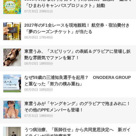
「ひまわりキャンパスプロジェクト」始動
07月30日 20時01分
2027年のF1全レースを現地観戦！ 航空券・宿泊費付き
「夢のシーズンチケット」が当たる
08月05日 17時48分
東雲うみ、「スピリッツ」の表紙＆グラビアに登場し妖
艶な雰囲気でファンを魅了！
08月03日 18時00分
なぜ59歳の三浦知良選手を起用？ ONODERA GROUP
と重なった「努力の積み重ね」
08月05日 16時00分
東雲うみが「ヤングキング」のグラビアで泡まみれに！
その他のPPEメンバーも登場！
07月31日 19時00分
うつ病治療、「医師任せ」から共同意思決定へ 新ガイ
ドラインが示す診療改革