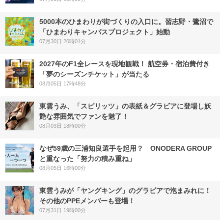
5000本のひまわりが街づくりの入口に。習志野・鷺沼で
「ひまわりキャンパスプロジェクト」始動
07月30日 20時01分
2027年のF1全レースを現地観戦！ 航空券・宿泊費付き
「夢のシーズンチケット」が当たる
08月05日 17時48分
東雲うみ、「スピリッツ」の表紙＆グラビアに登場し妖
艶な雰囲気でファンを魅了！
08月03日 18時00分
なぜ59歳の三浦知良選手を起用？ ONODERA GROUP
と重なった「努力の積み重ね」
08月05日 16時00分
東雲うみが「ヤングキング」のグラビアで泡まみれに！
その他のPPEメンバーも登場！
07月31日 19時00分