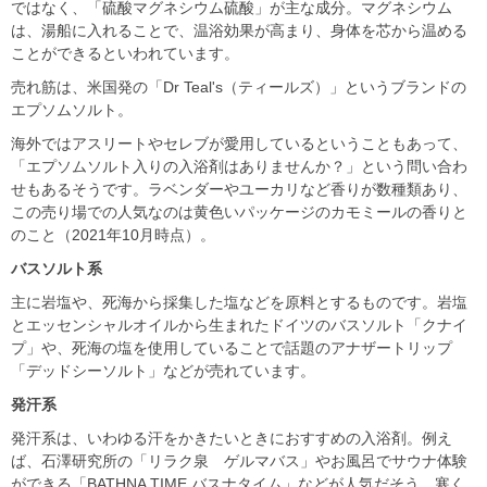
ではなく、「硫酸マグネシウム硫酸」が主な成分。マグネシウム
は、湯船に入れることで、温浴効果が高まり、身体を芯から温める
ことができるといわれています。
売れ筋は、米国発の「Dr Teal's（ティールズ）」というブランドの
エプソムソルト。
海外ではアスリートやセレブが愛用しているということもあって、
「エプソムソルト入りの入浴剤はありませんか？」という問い合わ
せもあるそうです。ラベンダーやユーカリなど香りが数種類あり、
この売り場での人気なのは黄色いパッケージのカモミールの香りと
のこと（2021年10月時点）。
バスソルト系
主に岩塩や、死海から採集した塩などを原料とするものです。岩塩
とエッセンシャルオイルから生まれたドイツのバスソルト「クナイ
プ」や、死海の塩を使用していることで話題のアナザートリップ
「デッドシーソルト」などが売れています。
発汗系
発汗系は、いわゆる汗をかきたいときにおすすめの入浴剤。例え
ば、石澤研究所の「リラク泉 ゲルマバス」やお風呂でサウナ体験
ができる「BATHNA TIME バスナタイム」などが人気だそう。寒く