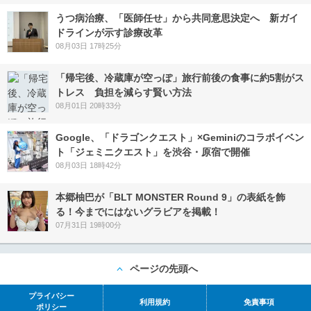
うつ病治療、「医師任せ」から共同意思決定へ 新ガイ
ドラインが示す診療改革
08月03日 17時25分
「帰宅後、冷蔵庫が空っぽ」旅行前後の食事に約5割がス
トレス 負担を減らす賢い方法
08月01日 20時33分
Google、「ドラゴンクエスト」×Geminiのコラボイベン
ト「ジェミニクエスト」を渋谷・原宿で開催
08月03日 18時42分
本郷柚巴が「BLT MONSTER Round 9」の表紙を飾
る！今までにはないグラビアを掲載！
07月31日 19時00分
ページの先頭へ
プライバシー
利用規約
免責事項
ポリシー