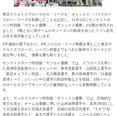
東京ヤクルトスワローズがセ・リーグを、オリックス・バファロー
ズがパ・リーグを制覇したことを記念し、11月1日にサンケイスポ
ーツ特別版「ヤクルト優勝」、「オリックス優勝」の2冊が発売され
ました。2冊ともに両チームの今シーズンの軌跡を追ったファン必見
の永久保存版となっています。
2年連続の最下位から、6年ぶりのセ・リーグ制覇を果たした東京ヤ
クルトスワローズ。シーズン終盤までもつれた阪神タイガースとの
首位争いを制し、優勝を勝ち取りました。
サンケイスポーツ特別版「ヤクルト優勝」では、スワローズを率い
た高津臣吾監督のインタビューや、青木宣親選手、山田哲人選手の
「新旧キャプテン対談」、石川雅規選手、奥川恭伸選手の「21歳差
直球トーク」といった中心選手の対談特集などを収録。100ページ
のオールカラーで今シーズンの象徴的なシーンも多数掲載していま
す。
また、サンケイスポーツ特別版「オリックス優勝」では、圧倒的な
実力を見せ、チームを優勝に導いた山本由伸選手や、高卒2年目にし
て大活躍を見せた宮城大弥選手、主砲の吉田正尚選手、“ラオウ”杉
本裕太郎選手など、各主力選手たちの活躍を、こちらも100ページ