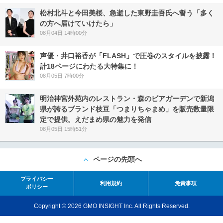
松村北斗と今田美桜、急逝した東野圭吾氏へ誓う「多く
の方へ届けていけたら」
08月04日 14時00分
声優・井口裕香が「FLASH」で圧巻のスタイルを披露！
計18ページにわたる大特集に！
08月05日 7時00分
明治神宮外苑内のレストラン・森のビアガーデンで新潟
県が誇るブランド枝豆「つまりちゃまめ」を販売数量限
定で提供。えだまめ県の魅力を発信
08月05日 15時51分
ページの先頭へ
プライバシー
利用規約
免責事項
ポリシー
Copyright © 2026 GMO INSIGHT Inc. All Rights Reserved.