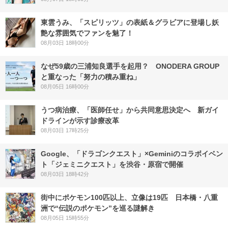
東雲うみ、「スピリッツ」の表紙＆グラビアに登場し妖
艶な雰囲気でファンを魅了！
08月03日 18時00分
なぜ59歳の三浦知良選手を起用？ ONODERA GROUP
と重なった「努力の積み重ね」
08月05日 16時00分
うつ病治療、「医師任せ」から共同意思決定へ 新ガイ
ドラインが示す診療改革
08月03日 17時25分
Google、「ドラゴンクエスト」×Geminiのコラボイベン
ト「ジェミニクエスト」を渋谷・原宿で開催
08月03日 18時42分
街中にポケモン100匹以上、立像は19匹 日本橋・八重
洲で“伝説のポケモン”を巡る謎解き
08月05日 15時55分