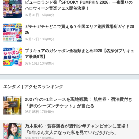
ピューロランド発「SPOOKY PUMPKIN 2026」一夜限りの
ハロウィーン音楽フェス開催決定！
07月31日 15時00分
ガチャガチャどこで買える？全国エリア別設置場所ガイド20
26
07月17日 13時00分
プリキュアのガシャポン全種類まとめ2026【名探偵プリキュ
ア最新9選】
07月16日 13時00分
エンタメ | アクセスランキング
2027年のF1全レースを現地観戦！ 航空券・宿泊費付き
「夢のシーズンチケット」が当たる
08月05日 17時48分
乃木坂46・賀喜遥香が週刊少年チャンピオンに登場！
「5年ぶん大人になった私を見ていただけたら」
08月07日 18時00分