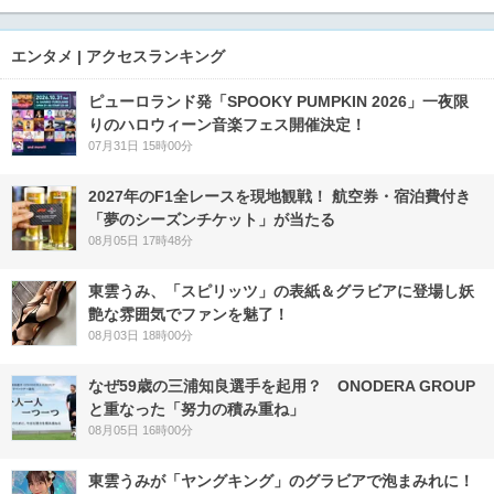
エンタメ | アクセスランキング
ピューロランド発「SPOOKY PUMPKIN 2026」一夜限
りのハロウィーン音楽フェス開催決定！
07月31日 15時00分
2027年のF1全レースを現地観戦！ 航空券・宿泊費付き
「夢のシーズンチケット」が当たる
08月05日 17時48分
東雲うみ、「スピリッツ」の表紙＆グラビアに登場し妖
艶な雰囲気でファンを魅了！
08月03日 18時00分
なぜ59歳の三浦知良選手を起用？ ONODERA GROUP
と重なった「努力の積み重ね」
08月05日 16時00分
東雲うみが「ヤングキング」のグラビアで泡まみれに！