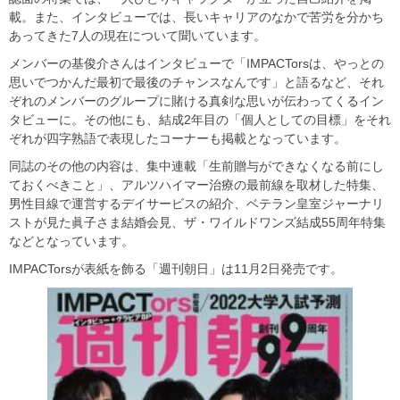
載。また、インタビューでは、長いキャリアのなかで苦労を分かち
あってきた7人の現在について聞いています。
メンバーの基俊介さんはインタビューで「IMPACTorsは、やっとの
思いでつかんだ最初で最後のチャンスなんです」と語るなど、それ
ぞれのメンバーのグループに賭ける真剣な思いが伝わってくるイン
タビューに。その他にも、結成2年目の「個人としての目標」をそれ
ぞれが四字熟語で表現したコーナーも掲載となっています。
同誌のその他の内容は、集中連載「生前贈与ができなくなる前にし
ておくべきこと」、アルツハイマー治療の最前線を取材した特集、
男性目線で運営するデイサービスの紹介、ベテラン皇室ジャーナリ
ストが見た眞子さま結婚会見、ザ・ワイルドワンズ結成55周年特集
などとなっています。
IMPACTorsが表紙を飾る「週刊朝日」は11月2日発売です。