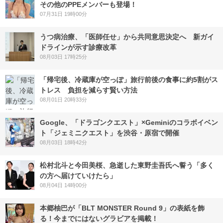
その他のPPEメンバーも登場！
07月31日 19時00分
うつ病治療、「医師任せ」から共同意思決定へ 新ガイ
ドラインが示す診療改革
08月03日 17時25分
「帰宅後、冷蔵庫が空っぽ」旅行前後の食事に約5割がス
トレス 負担を減らす賢い方法
08月01日 20時33分
Google、「ドラゴンクエスト」×Geminiのコラボイベン
ト「ジェミニクエスト」を渋谷・原宿で開催
08月03日 18時42分
松村北斗と今田美桜、急逝した東野圭吾氏へ誓う「多く
の方へ届けていけたら」
08月04日 14時00分
本郷柚巴が「BLT MONSTER Round 9」の表紙を飾
る！今までにはないグラビアを掲載！