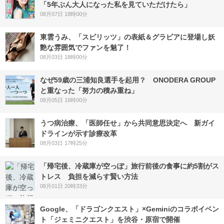
「5年ぶん大人になった私を見ていただけたら」
08月07日 18時00分
東雲うみ、「スピリッツ」の表紙＆グラビアに登場し妖
艶な雰囲気でファンを魅了！
08月03日 18時00分
なぜ59歳の三浦知良選手を起用？ ONODERA GROUP
と重なった「努力の積み重ね」
08月05日 16時00分
うつ病治療、「医師任せ」から共同意思決定へ 新ガイ
ドラインが示す診療改革
08月03日 17時25分
「帰宅後、冷蔵庫が空っぽ」旅行前後の食事に約5割がス
トレス 負担を減らす賢い方法
08月01日 20時33分
Google、「ドラゴンクエスト」×Geminiのコラボイベン
ト「ジェミニクエスト」を渋谷・原宿で開催