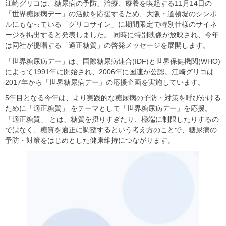
江崎グリコは、糖尿病の予防、治療、療養を喚起する11月14日の
「世界糖尿病デー」の活動を応援するため、大阪・道頓堀のシンボ
ルにもなっている「グリコサイン」に期間限定で特別仕様のサイネ
ージを掲出すると発表しました。 同時に特別映像が放映され、今年
は同社が提唱する「適正糖質」の啓発メッセージを展開します。
「世界糖尿病デー」は、国際糖尿病連合(IDF)と世界保健機関(WHO)
によって1991年に開始され、2006年に国連が公認。江崎グリコは
2017年から「世界糖尿病デー」の応援企画を実施しています。
5年目となる今年は、より実践的な糖尿病の予防・対策を呼びかける
ために「適正糖質」 をテーマとして「世界糖尿病デー」を応援。
「適正糖質」 とは、糖質を摂りすぎたり、極端に制限したりするの
ではなく、糖質を適正に調整するという考え方のことで、糖尿病の
予防・対策をはじめとした健康維持につながります。