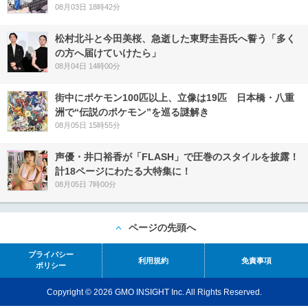
08月03日 18時42分
松村北斗と今田美桜、急逝した東野圭吾氏へ誓う「多く
の方へ届けていけたら」
08月04日 14時00分
街中にポケモン100匹以上、立像は19匹 日本橋・八重
洲で“伝説のポケモン”を巡る謎解き
08月05日 15時55分
声優・井口裕香が「FLASH」で圧巻のスタイルを披露！
計18ページにわたる大特集に！
08月05日 7時00分
ページの先頭へ
プライバシー
利用規約
免責事項
ポリシー
Copyright © 2026 GMO INSIGHT Inc. All Rights Reserved.