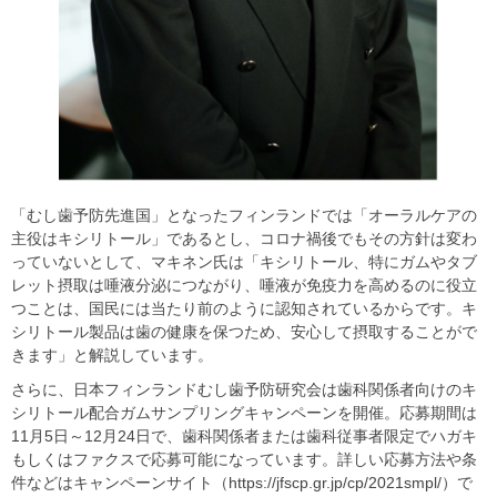
「むし歯予防先進国」となったフィンランドでは「オーラルケアの
主役はキシリトール」であるとし、コロナ禍後でもその方針は変わ
っていないとして、マキネン氏は「キシリトール、特にガムやタブ
レット摂取は唾液分泌につながり、唾液が免疫力を高めるのに役立
つことは、国民には当たり前のように認知されているからです。キ
シリトール製品は歯の健康を保つため、安心して摂取することがで
きます」と解説しています。
さらに、日本フィンランドむし歯予防研究会は歯科関係者向けのキ
シリトール配合ガムサンプリングキャンペーンを開催。応募期間は
11月5日～12月24日で、歯科関係者または歯科従事者限定でハガキ
もしくはファクスで応募可能になっています。詳しい応募方法や条
件などはキャンペーンサイト（https://jfscp.gr.jp/cp/2021smpl/）で