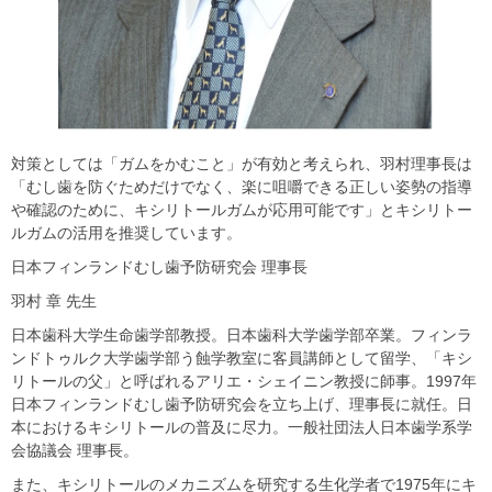
対策としては「ガムをかむこと」が有効と考えられ、羽村理事長は
「むし歯を防ぐためだけでなく、楽に咀嚼できる正しい姿勢の指導
や確認のために、キシリトールガムが応用可能です」とキシリトー
ルガムの活用を推奨しています。
日本フィンランドむし歯予防研究会 理事長
羽村 章 先生
日本歯科大学生命歯学部教授。日本歯科大学歯学部卒業。フィンラ
ンドトゥルク大学歯学部う蝕学教室に客員講師として留学、「キシ
リトールの父」と呼ばれるアリエ・シェイニン教授に師事。1997年
日本フィンランドむし歯予防研究会を立ち上げ、理事長に就任。日
本におけるキシリトールの普及に尽力。一般社団法人日本歯学系学
会協議会 理事長。
また、キシリトールのメカニズムを研究する生化学者で1975年にキ