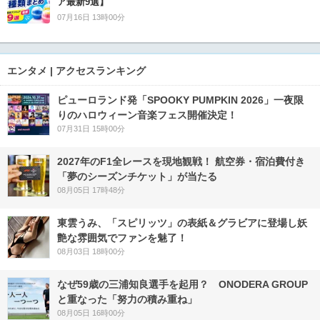
ア最新9選】
07月16日 13時00分
エンタメ | アクセスランキング
ピューロランド発「SPOOKY PUMPKIN 2026」一夜限
りのハロウィーン音楽フェス開催決定！
07月31日 15時00分
2027年のF1全レースを現地観戦！ 航空券・宿泊費付き
「夢のシーズンチケット」が当たる
08月05日 17時48分
東雲うみ、「スピリッツ」の表紙＆グラビアに登場し妖
艶な雰囲気でファンを魅了！
08月03日 18時00分
なぜ59歳の三浦知良選手を起用？ ONODERA GROUP
と重なった「努力の積み重ね」
08月05日 16時00分