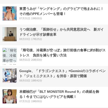
東雲うみが「ヤングキング」のグラビアで泡まみれに！
その他のPPEメンバーも登場！
07月31日 19時00分
うつ病治療、「医師任せ」から共同意思決定へ 新ガイ
ドラインが示す診療改革
08月03日 17時25分
「帰宅後、冷蔵庫が空っぽ」旅行前後の食事に約5割がス
トレス 負担を減らす賢い方法
08月01日 20時33分
Google、「ドラゴンクエスト」×Geminiのコラボイベン
ト「ジェミニクエスト」を渋谷・原宿で開催
08月03日 18時42分
本郷柚巴が「BLT MONSTER Round 9」の表紙を飾
る！今までにはないグラビアを掲載！
07月31日 19時00分