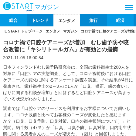
マガジン
総合
トレンド
旅行
経済
エンタメ
E START トップページ
エンタメ
マガジン
コロナ禍で口腔ケアニーズが増加
コロナ禍で口腔ケアニーズが増加 むし歯予防や咬
合改善に「キシリトールガム」が有効との指摘
2021-11-05 16:00:54
日本フィンランドむし歯予防研究会は、全国の歯科衛生士200人を
対象に「口腔ケアの実態調査」として、コロナ禍前後における口腔
ケアニーズの変化に関するアンケート調査を実施。その結果が4日に
発表され、歯科衛生士の2～3人に1人が「口臭、矯正、歯の食いし
ばりに関する相談が増加」と回答するなど口腔ケアニーズが高まっ
ている状況がわかりました。
調査では「口腔ケアのサービスを利用するお客様についてお伺いし
ます。コロナ以前と比べてお客様のニーズが変化したと感じます
か？（口臭、口臭予防、口臭対策、口内の衛生状態について）」と
質問。約半数（47％）が「口臭、口臭予防、口臭対策、口内衛生状
態に関する患者さんのニーズが増えた」（図1）と回答しました。