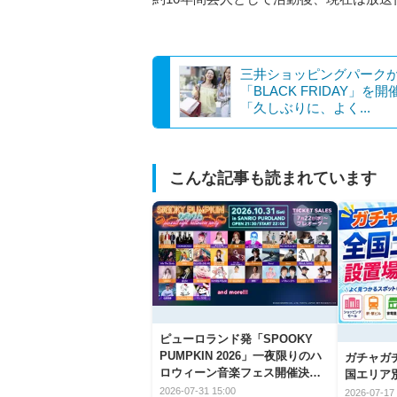
三井ショッピングパーク
「BLACK FRIDAY」を開
「久しぶりに、よく...
こんな記事も読まれています
ピューロランド発「SPOOKY
PUMPKIN 2026」一夜限りのハ
ガチャガ
ロウィーン音楽フェス開催決
国エリア別
定！
2026-07-31 15:00
2026-07-17 