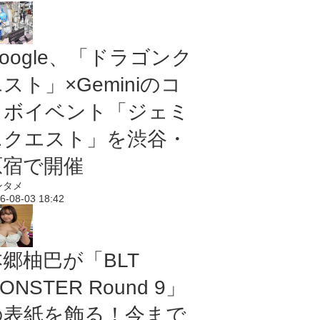
oogle、「ドラゴンク
スト」×Geminiのコ
ラボイベント「ジェミ
ニクエスト」を渋谷・
原宿で開催
ンタメ
6-08-03 18:42
本郷柚巴が「BLT
ONSTER Round 9」
の表紙を飾る！今まで