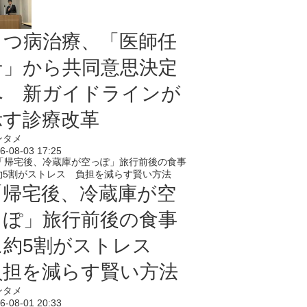
うつ病治療、「医師任
せ」から共同意思決定
へ 新ガイドラインが
示す診療改革
ンタメ
6-08-03 17:25
「帰宅後、冷蔵庫が空
っぽ」旅行前後の食事
に約5割がストレス
負担を減らす賢い方法
ンタメ
6-08-01 20:33