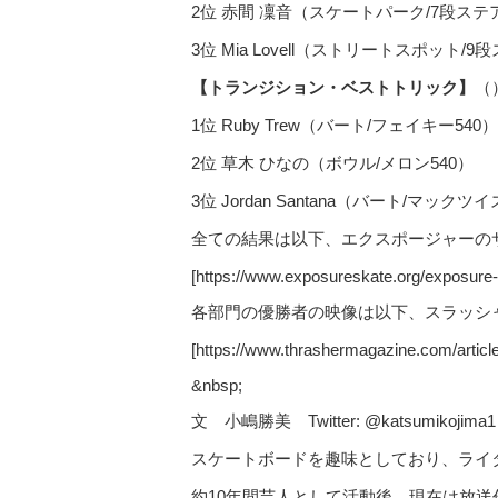
2位 赤間 凜音（スケートパーク/7段ス
3位 Mia Lovell（ストリートスポッ
【トランジション・ベストトリック】
（
1位 Ruby Trew（バート/フェイキー540）
2位 草木 ひなの（ボウル/メロン540）
3位 Jordan Santana（バート/マックツ
全ての結果は以下、エクスポージャーの
[https://www.exposureskate.org/exposure-x-
各部門の優勝者の映像は以下、スラッシ
[https://www.thrashermagazine.com/article
&nbsp;
文 小嶋勝美 Twitter: @katsumikojima1
スケートボードを趣味としており、ライ
約10年間芸人として活動後、現在は放送