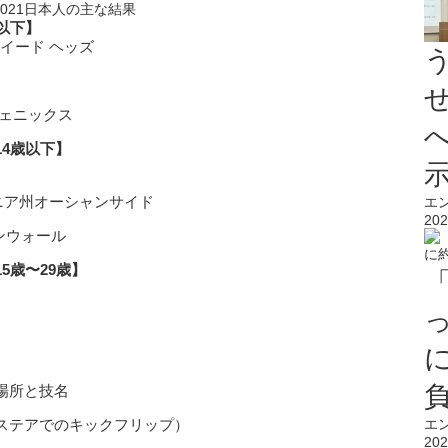
2021日本人の主な結果
以下】
トゥイード ヘッズ
州フェニックス
4歳以下】
フォルニア州オーシャンサイド
エ
202
コーンウォール
5歳〜29歳】
場所と技名
/8段ステアでのキックフリップ）
エ
202