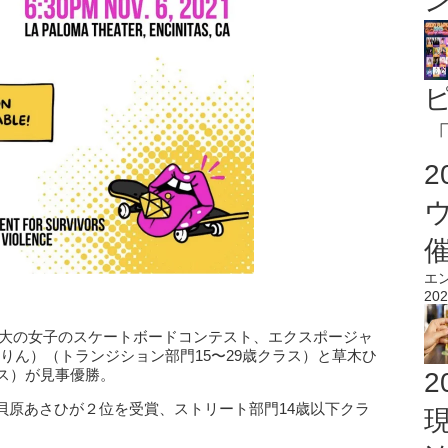
「
エ
202
界最大の女子のスケートボードコンテスト、エクスポージャ
凛（ゆりん）（トランジション部門15〜29歳クラス）と草木ひ
ス）が見事優勝。
2
貝原あさひが２位を受賞、ストリート部門14歳以下クラ
。