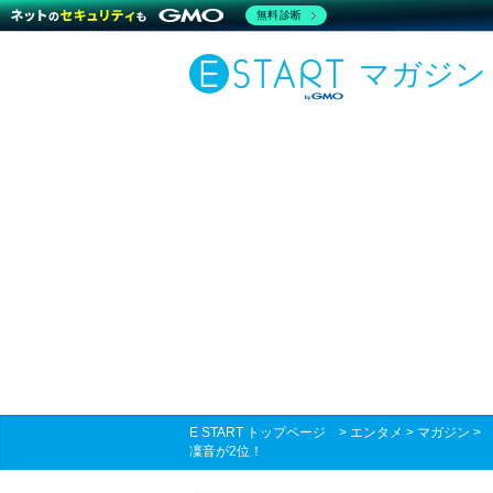
無料診断
マガジン
E START トップページ
>
エンタメ
>
マガジン
凜音が2位！