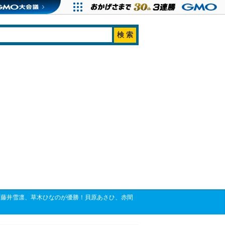
て藤井雪凛、草木ひなのが優勝！貝原あさひ、赤間