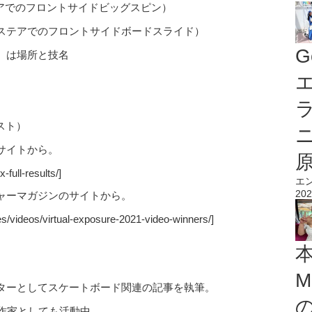
テアでのフロントサイドビッグスピン）
ト/9段ステアでのフロントサイドボードスライド）
G
）は場所と技名
エ
イスト）
サイトから。
full-results/]
エ
202
ャーマガジンのサイトから。
s/videos/virtual-exposure-2021-video-winners/]
M
ターとしてスケートボード関連の記事を執筆。
作家としても活動中。