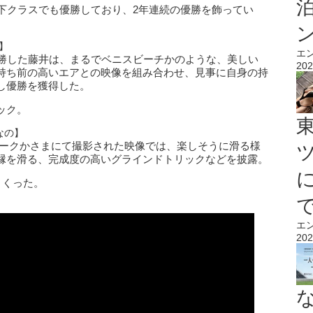
下クラスでも優勝しており、2年連続の優勝を飾ってい
】
エ
優勝した藤井は、まるでベニスビーチかのような、美しい
202
持ち前の高いエアとの映像を組み合わせ、見事に自身の持
し優勝を獲得した。
ック。
なの】
パークかさまにて撮影された映像では、楽しそうに滑る様
縁を滑る、完成度の高いグラインドトリックなどを披露。
くくった。
エ
202