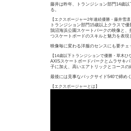
藤井は昨年、トランジション部門14歳以
る。
【エクスポージャー2年連続優勝・藤井雪凛
トランジション部門15歳以上クラスで
鵠沼海浜公園スケートパークの映像と、
つスケートボードのスキルと魅力を表現
映像毎に変わる洋服のセンスにも要チェ
【14歳以下トランジションで優勝・草木ひ
AXISスケートボードパークとムラサキ
子に加え、高いエアトリックとコースの
最後には見事なバックサイド540で締め
【エクスポージャーとは】