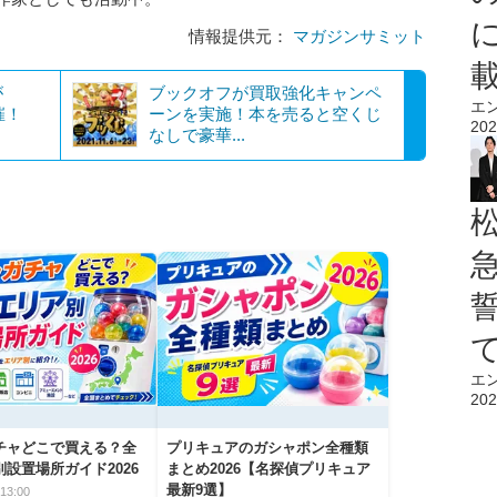
情報提供元：
マガジンサミット
が
ブックオフが買取強化キャンペ
エ
催！
ーンを実施！本を売ると空くじ
202
なしで豪華...
エ
202
チャどこで買える？全
プリキュアのガシャポン全種類
設置場所ガイド2026
まとめ2026【名探偵プリキュア
最新9選】
13:00