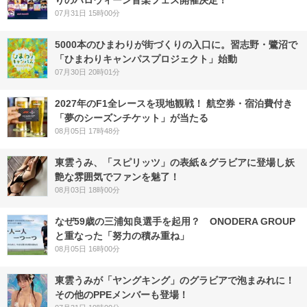
07月31日 15時00分
5000本のひまわりが街づくりの入口に。習志野・鷺沼で
「ひまわりキャンパスプロジェクト」始動
07月30日 20時01分
2027年のF1全レースを現地観戦！ 航空券・宿泊費付き
「夢のシーズンチケット」が当たる
08月05日 17時48分
東雲うみ、「スピリッツ」の表紙＆グラビアに登場し妖
艶な雰囲気でファンを魅了！
08月03日 18時00分
なぜ59歳の三浦知良選手を起用？ ONODERA GROUP
と重なった「努力の積み重ね」
08月05日 16時00分
東雲うみが「ヤングキング」のグラビアで泡まみれに！
その他のPPEメンバーも登場！