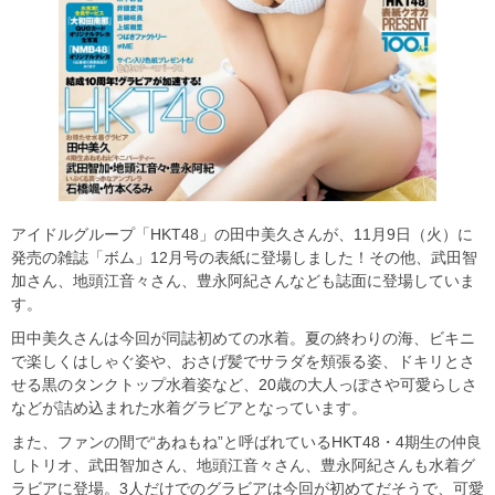
アイドルグループ「HKT48」の田中美久さんが、11月9日（火）に
発売の雑誌「ボム」12月号の表紙に登場しました！その他、武田智
加さん、地頭江音々さん、豊永阿紀さんなども誌面に登場していま
す。
田中美久さんは今回が同誌初めての水着。夏の終わりの海、ビキニ
で楽しくはしゃぐ姿や、おさげ髪でサラダを頬張る姿、ドキリとさ
せる黒のタンクトップ水着姿など、20歳の大人っぽさや可愛らしさ
などが詰め込まれた水着グラビアとなっています。
また、ファンの間で“あねもね”と呼ばれているHKT48・4期生の仲良
しトリオ、武田智加さん、地頭江音々さん、豊永阿紀さんも水着グ
ラビアに登場。3人だけでのグラビアは今回が初めてだそうで、可愛