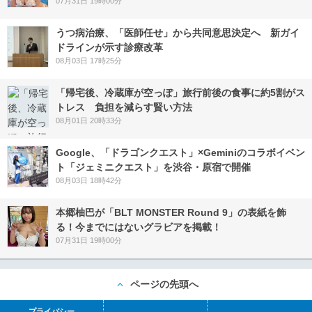
07月31日 19時00分
うつ病治療、「医師任せ」から共同意思決定へ 新ガイ
ドラインが示す診療改革
08月03日 17時25分
「帰宅後、冷蔵庫が空っぽ」旅行前後の食事に約5割がス
トレス 負担を減らす賢い方法
08月01日 20時33分
Google、「ドラゴンクエスト」×Geminiのコラボイベン
ト「ジェミニクエスト」を渋谷・原宿で開催
08月03日 18時42分
本郷柚巴が「BLT MONSTER Round 9」の表紙を飾
る！今までにはないグラビアを掲載！
07月31日 19時00分
ページの先頭へ
プライバシー