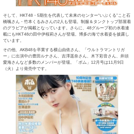
そして、HKT48・5期生を代表して未来のセンター“いぶくる”こと石
橋颯さん・竹本くるみさんの2人も登場。制服＆タンクトップ部屋着
のグラビアが掲載となっています。さらに、48グループ初の水着連
載にもHKT48の田中伊桜莉さんが登場。博多の海で水着姿を披露し
ています。
その他、AKB48を卒業する横山由依さん、「ウルトラマントリガ
ー」に出演中の豊田ルナさん、吉澤遥奈さん、木下彩音さん、井頭
愛海さんなど多数のメンバーが登場。「ボム」12月号は11月9日
（火）より発売中です。