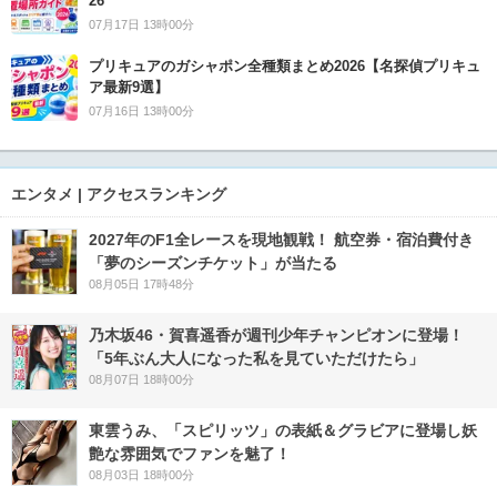
26
07月17日 13時00分
プリキュアのガシャポン全種類まとめ2026【名探偵プリキュ
ア最新9選】
07月16日 13時00分
エンタメ | アクセスランキング
2027年のF1全レースを現地観戦！ 航空券・宿泊費付き
「夢のシーズンチケット」が当たる
08月05日 17時48分
乃木坂46・賀喜遥香が週刊少年チャンピオンに登場！
「5年ぶん大人になった私を見ていただけたら」
08月07日 18時00分
東雲うみ、「スピリッツ」の表紙＆グラビアに登場し妖
艶な雰囲気でファンを魅了！
08月03日 18時00分