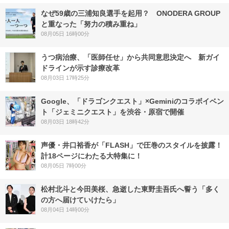
なぜ59歳の三浦知良選手を起用？ ONODERA GROUP
と重なった「努力の積み重ね」
08月05日 16時00分
うつ病治療、「医師任せ」から共同意思決定へ 新ガイ
ドラインが示す診療改革
08月03日 17時25分
Google、「ドラゴンクエスト」×Geminiのコラボイベン
ト「ジェミニクエスト」を渋谷・原宿で開催
08月03日 18時42分
声優・井口裕香が「FLASH」で圧巻のスタイルを披露！
計18ページにわたる大特集に！
08月05日 7時00分
松村北斗と今田美桜、急逝した東野圭吾氏へ誓う「多く
の方へ届けていけたら」
08月04日 14時00分