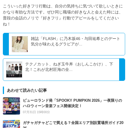
こういった好きフリ行動は、自分の気持ちに気づいて欲しいときに
かなり有効な方法です。ぜひ同じ職場の好きな人と会えた時には、
普段の会話のノリで『好きフリ』行動でアピールをしてください
ね！
雑誌「FLASH」に乃木坂46・与田祐希とのデート
気分が味わえるグラビアが...
テクノカット、ねぎ玉牛丼（おしんこかけ）、下
北！これが北村匠海の全...
あわせて読みたい記事
ピューロランド発「SPOOKY PUMPKIN 2026」一夜限りの
ハロウィーン音楽フェス開催決定！
07月31日 15時00分
ガチャガチャどこで買える？全国エリア別設置場所ガイド20