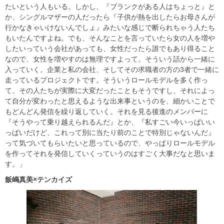
たいという人もいる。しかし、『ブランクがある人はちょっと』と
か、シングルマザーの人だったら『子供が熱を出したらお母さんが
行かなきゃいけないんでしょ』みたいな感じで断られちゃう人たち
もいたんですよね。でも、そんなことを言っていたら女の人を増や
したいっていう会社があっても、女性だったら誰でもあり得ること
なので、女性を増やすのは無理ですよって。そういう話から一緒に
入っていく。企業と私の会社、そしてその求職者の方の3者で一緒に
走っているプロジェクトです。そういうロールモデルを多く作っ
て、その人たちが実際に大変だったこともそうですし、それによっ
て自分が変わったと思えるような出来事というのを、細かいことで
もどんどん発信を繰り返していく。それを見る後進のメンバーに
『そうやって乗り越えられるんだ』とか、『私すごい今いっぱいい
っぱいだけど、これって別に当たり前のことで特別じゃないんだ』
って気づいてもらいたいと思っているので、やっぱりロールモデル
を作ってそれを発信していくっていうのはすごく大事だなと思いま
す。」
飯嶋真美×テンカイズ