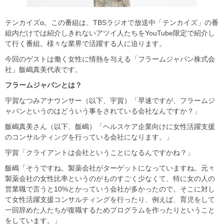
テンカイズα。この番組は、TBSラジオで放送中「テンカイズ」の番
組内だけでは紹介しきれないアツイ人たちをYouTube限定で紹介し
て行く番組。様々な業界で活躍する人に迫ります。
今回のゲストは働く女性に情熱を与える「フラームジャパン株式会
社」飯嶋真美代表です。
フラームジャパンとは？
宇賀なつみアナウンサー（以下、宇賀）「早速ですが、フラームジ
ャパンというのはどういう事をされている会社なんですか？」
飯嶋真美さん（以下、飯嶋）「ヘルスケア企業向けに女性活躍支援
のコンサルティングを行っている会社になります。」
宇賀「クライアントは会社ということになるんですかね？」
飯嶋「そうですね。製薬会社がターゲットになっていますね。元々
製薬会社の女性比率というのがものすごく少なくて、特に女の人の
営業職で言うと10%とかっていう会社が多かったので。そこに対し
て女性活躍支援コンサルティングを行ったり、例えば、育児をして
一回辞めた人たちが復職するためプログラムを作ったりということ
をしています。」