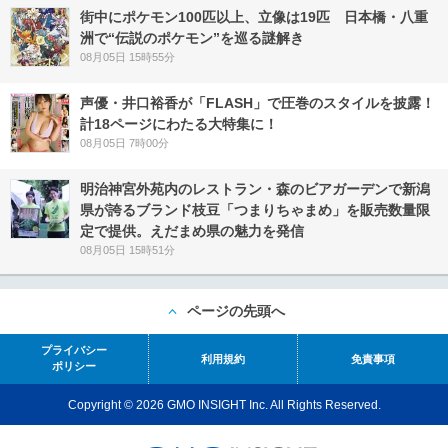
街中にポケモン100匹以上、立像は19匹 日本橋・八重
洲で“伝説のポケモン”を巡る謎解き
08月05日 15時55分
声優・井口裕香が「FLASH」で圧巻のスタイルを披露！
計18ページにわたる大特集に！
08月05日 7時00分
明治神宮外苑内のレストラン・森のビアガーデンで新潟
県が誇るブランド枝豆「つまりちゃまめ」を販売数量限
定で提供。えだまめ県の魅力を発信
08月05日 15時51分
ページの先頭へ
プライバシー
利用規約
免責事項
ポリシー
Copyright © 2026 GMO INSIGHT Inc. All Rights Reserved.