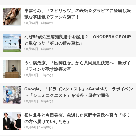
東雲うみ、「スピリッツ」の表紙＆グラビアに登場し妖
艶な雰囲気でファンを魅了！
08月03日 18時00分
なぜ59歳の三浦知良選手を起用？ ONODERA GROUP
と重なった「努力の積み重ね」
08月05日 16時00分
うつ病治療、「医師任せ」から共同意思決定へ 新ガイ
ドラインが示す診療改革
08月03日 17時25分
Google、「ドラゴンクエスト」×Geminiのコラボイベン
ト「ジェミニクエスト」を渋谷・原宿で開催
08月03日 18時42分
松村北斗と今田美桜、急逝した東野圭吾氏へ誓う「多く
の方へ届けていけたら」
08月04日 14時00分