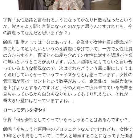
宇賀「女性活躍と言われるようになってかなり日数も経ったという
か、皆さんよく聞く言葉になったのかなと思うんですけれども、今
の課題ってなんだと思いますか？」
飯嶋「制度としては十分にあっても、企業側が女性社員の意識が仕
事に対して足りないというのを課題に挙げていて。一方で女性社員
の方からすると、育児とか出産を含めての女性に対する認識が企業
に無いというところがあります。お互い認識が足りてないと言い合
っているような状況なので、次はそれをどういう風に形にしてうま
く運用していくかっていうフェイズかなとは思っています。女性の
管理職が何パーセントという数字があって、企業側は一生懸命女性
を上げようとするんですけど、今の人達って疲れ果てている先輩を
見ちゃっているから自分もなりたいってあまり思えない。それが一
番大きい壁にはなっていますよね。」
ロールモデルを増やす
宇賀「何か会社としてやっていらっしゃることはあるんですか？」
飯嶋「今ちょうど運用中のプロジェクトなんですけれども、女性で
10年とか育児をしていて、ご主人と離婚することになってまた働き