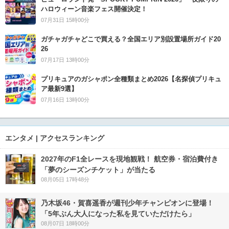
ハロウィーン音楽フェス開催決定！
07月31日 15時00分
ガチャガチャどこで買える？全国エリア別設置場所ガイド20
26
07月17日 13時00分
プリキュアのガシャポン全種類まとめ2026【名探偵プリキュ
ア最新9選】
07月16日 13時00分
エンタメ | アクセスランキング
2027年のF1全レースを現地観戦！ 航空券・宿泊費付き
「夢のシーズンチケット」が当たる
08月05日 17時48分
乃木坂46・賀喜遥香が週刊少年チャンピオンに登場！
「5年ぶん大人になった私を見ていただけたら」
08月07日 18時00分