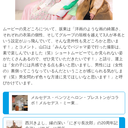
ムービーの見どころについて、坂東は「洋画のような画の綺麗さ、
それぞれの衣装の個性、そしてグループの垣根を越えて3人が本名と
いう設定がぶっ飛んでいて、そんな意外性も見どころかと思いま
す！」とコメント。山口は「みんなでパジャマ姿で行った撮影は、
素で楽しんでいました（笑）ショートムービーでしか見られない姿
がたくさんあるので、ぜひ見ていただきたいです！」と語り、運上
は「女の子には共感できる点も多いと思いますし、男性には（女性
の）裏側ってこうなっているんだということが感じられる気がしま
す（笑）男女問わず色々な方達に見てほしいなと思います！」と呼
びかけています。
メルセデス・ベンツとヘロン・プレストンがコラ
ボ！メルセデス・ミー東...
西川きよし、縁の深い「にぎり長次郎」の20周年記