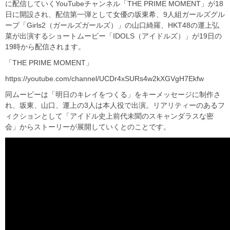
に配信していくYouTubeチャンネル「THE PRIME MOMENT」が18
日に開設され、配信第一弾として女優の坂東希、9人組ガールズグル
ープ「Girls2（ガールズガールズ）」の山口綺羅、HKT48の運上弘
菜が出演するショートムービー「IDOLS（アイドルズ）」が19日の
19時から配信されます。
「THE PRIME MOMENT」
https://youtube.com/channel/UCDr4xSURs4w2kXGVgH7Ekfw
同ムービーは「明日のキレイをつくる」をキーメッセージに制作さ
れ、坂東、山口、運上の3人は本人役で出演。リアリティーのあるフ
ィクションとして「アイドル史上前代未聞のスキャンダラスな密
会」からストーリーが展開していくとのことです。