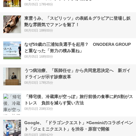
08月05日 17時48分
東雲うみ、「スピリッツ」の表紙＆グラビアに登場し妖
艶な雰囲気でファンを魅了！
08月03日 18時00分
なぜ59歳の三浦知良選手を起用？ ONODERA GROUP
と重なった「努力の積み重ね」
08月05日 16時00分
うつ病治療、「医師任せ」から共同意思決定へ 新ガイ
ドラインが示す診療改革
08月03日 17時25分
「帰宅後、冷蔵庫が空っぽ」旅行前後の食事に約5割がス
トレス 負担を減らす賢い方法
08月01日 20時33分
Google、「ドラゴンクエスト」×Geminiのコラボイベン
ト「ジェミニクエスト」を渋谷・原宿で開催
08月03日 18時42分