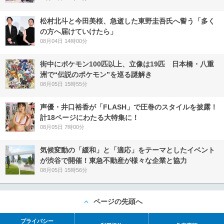
松村北斗と今田美桜、急逝した東野圭吾氏へ誓う「多く
の方へ届けていけたら」
08月04日 14時00分
街中にポケモン100匹以上、立像は19匹 日本橋・八重
洲で“伝説のポケモン”を巡る謎解き
08月05日 15時55分
声優・井口裕香が「FLASH」で圧巻のスタイルを披露！
計18ページにわたる大特集に！
08月05日 7時00分
気候変動の「緩和」と「適応」をテーマとしたイベント
が渋谷で開催！東急不動産が様々な企業と協力
08月05日 15時56分
ページの先頭へ
プライバシー