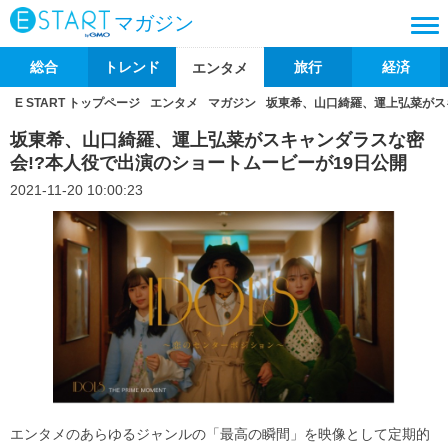
マガジン
総合
トレンド
旅行
経済
エンタメ
E START トップページ
エンタメ
マガジン
坂東希、山口綺羅、運上弘菜がス
坂東希、山口綺羅、運上弘菜がスキャンダラスな密
会!?本人役で出演のショートムービーが19日公開
2021-11-20 10:00:23
エンタメのあらゆるジャンルの「最高の瞬間」を映像として定期的