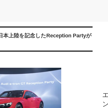
T 日本上陸を記念したReception Partyが
エ