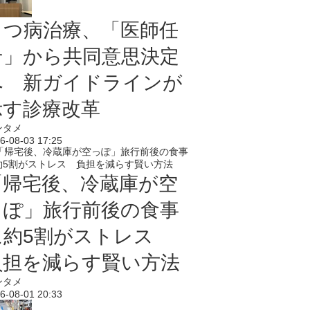
うつ病治療、「医師任
せ」から共同意思決定
へ 新ガイドラインが
示す診療改革
ンタメ
6-08-03 17:25
「帰宅後、冷蔵庫が空
っぽ」旅行前後の食事
に約5割がストレス
負担を減らす賢い方法
ンタメ
6-08-01 20:33