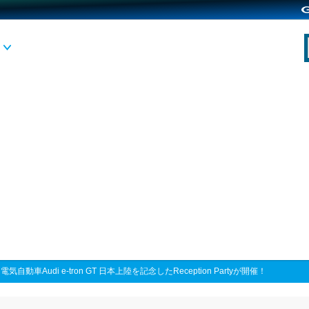
>
電気自動車Audi e-tron GT 日本上陸を記念したReception Partyが開催！