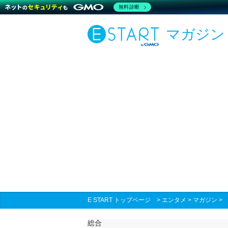
無料診断
マガジン
E START トップページ
>
エンタメ
>
マガジン
総合