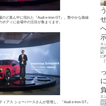
真ん中に現れた『Audi e-tron GT』。艶やかな曲線
のボディに会場中の注目が集まります。
エ
202
エ
202
ティアス シェーパースさんが登壇し、『Audi e-tron GT』