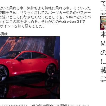
ないで乗れる車…気持ちよく気軽に乗れる車、そういった
エ
空間を含め、リラックスしてスポーツカー並みのパフォー
202
遠いところに行きたくなったとしても、534kmというバ
この車を楽しめる。それがこのAudi e-tron GTで
アピールポイントを熱く語りました。
へ貢献
M
エ
202
やパフォーマンスだけでなく、価値観の変化にも配慮しているとの