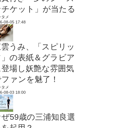
ンチケット」が当たる
ンタメ
6-08-05 17:48
東雲うみ、「スピリッ
ツ」の表紙＆グラビア
に登場し妖艶な雰囲気
でファンを魅了！
ンタメ
6-08-03 18:00
なぜ59歳の三浦知良選
手を起用？