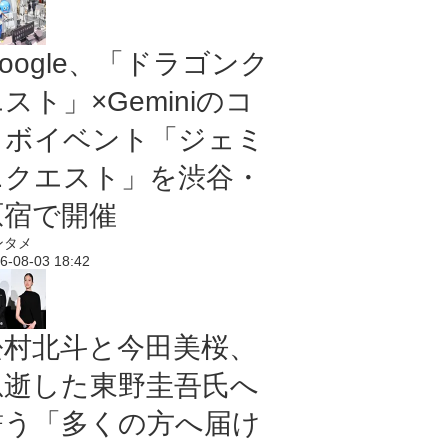
oogle、「ドラゴンク
スト」×Geminiのコ
ラボイベント「ジェミ
ニクエスト」を渋谷・
原宿で開催
ンタメ
6-08-03 18:42
松村北斗と今田美桜、
急逝した東野圭吾氏へ
誓う「多くの方へ届け