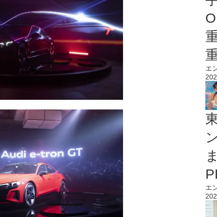
O
エ
202
エ
202