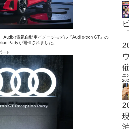
「
、Audiの電気自動車イメージモデル『Audi e-tron GT』の
eption Partyが開催されました。
をレポート
エ
202
2