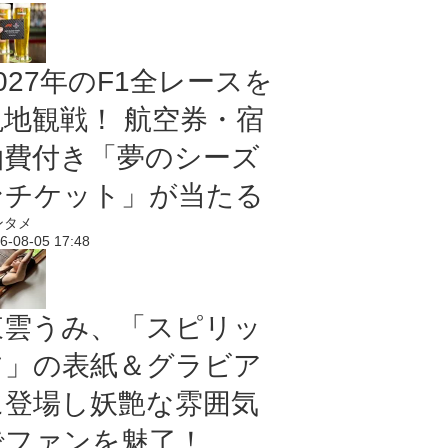
027年のF1全レースを
現地観戦！ 航空券・宿
泊費付き「夢のシーズ
ンチケット」が当たる
ンタメ
6-08-05 17:48
東雲うみ、「スピリッ
ツ」の表紙＆グラビア
に登場し妖艶な雰囲気
でファンを魅了！