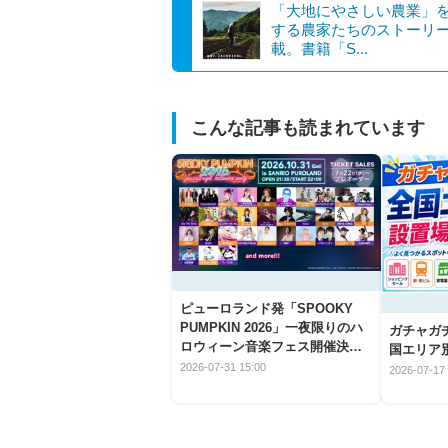
「大地にやさしい農業」
する農家たちのストーリ
載。書籍「S...
こんな記事も読まれています
ピューロランド発「SPOOKY
PUMPKIN 2026」一夜限りのハ
ガチャガ
ロウィーン音楽フェス開催決
国エリア別
定！
2026-07-31 15:00
2026-07-17 