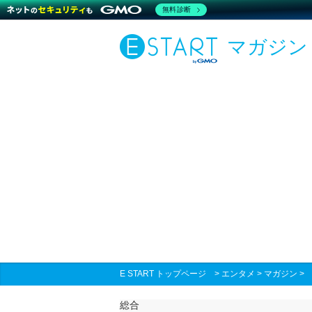
無料診断
マガジン
E START トップページ
>
エンタメ
>
マガジン
総合