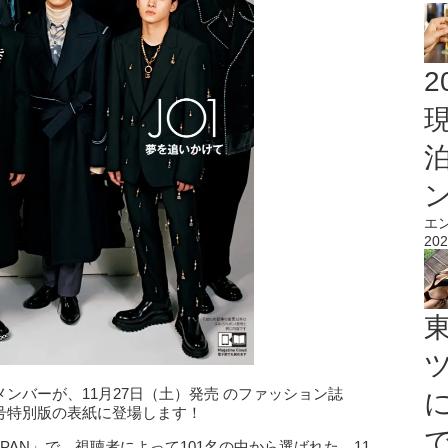
2
エ
202
ンバーが、11月27日（土）発売 のファッション誌
1月号特別版の表紙に登場します！
JAPAN」で、視聴者によって101名の中から選ばれた、11