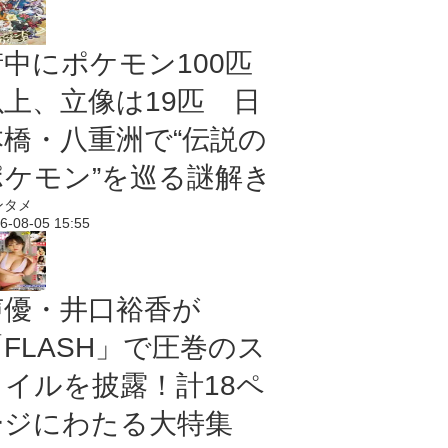
街中にポケモン100匹
以上、立像は19匹 日
本橋・八重洲で“伝説の
ポケモン”を巡る謎解き
ンタメ
6-08-05 15:55
声優・井口裕香が
「FLASH」で圧巻のス
タイルを披露！計18ペ
ージにわたる大特集