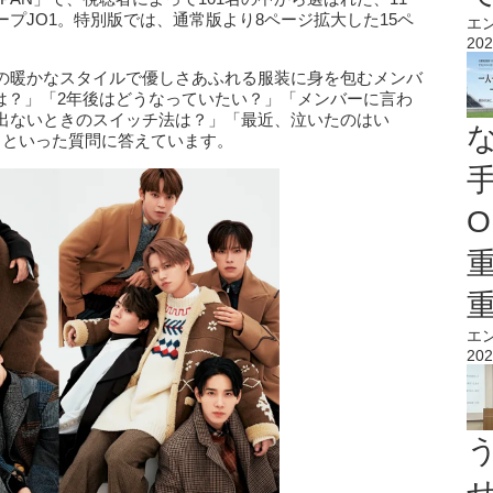
プJO1。特別版では、通常版より8ページ拡大した15ペ
エ
。
202
の暖かなスタイルで優しさあふれる服装に身を包むメンバ
は？」「2年後はどうなっていたい？」「メンバーに言わ
出ないときのスイッチ法は？」「最近、泣いたのはい
」といった質問に答えています。
O
エ
202