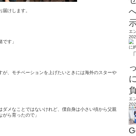
お届けします。
エ
202
緒です」
すが、モチベーションを上げたいときには海外のスターや
エ
202
はダメなことではないけれど、僕自身は小さい頃から父親
ながら育ったので」
G