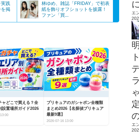
を実践
林ゆめ、雑誌「FRIDAY」で初表
ーを掲
紙を飾りオフショットを披露！
エ
ファン「買...
202
チャどこで買える？全
プリキュアのガシャポン全種類
設置場所ガイド2026
まとめ2026【名探偵プリキュア
最新9選】
13:00
2026-07-16 13:00
エ
202