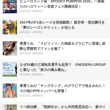
ピューロランド発「SPOOKY PUMPKIN 2026」一夜限
りのハロウィーン音楽フェス開催決定！
07月31日 15時00分
2027年のF1全レースを現地観戦！ 航空券・宿泊費付き
「夢のシーズンチケット」が当たる
08月05日 17時48分
東雲うみ、「スピリッツ」の表紙＆グラビアに登場し妖
艶な雰囲気でファンを魅了！
08月03日 18時00分
なぜ59歳の三浦知良選手を起用？ ONODERA GROUP
と重なった「努力の積み重ね」
08月05日 16時00分
東雲うみが「ヤングキング」のグラビアで泡まみれに！
その他のPPEメンバーも登場！
07月31日 19時00分
うつ病治療、「医師任せ」から共同意思決定へ 新ガイ