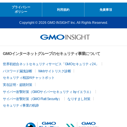
プライバシー
利用規約
免責事項
ポリシー
Copyright © 2026 GMO INSIGHT Inc. All Rights Reserved.
GMOインターネットグループのセキュリティ事業について
世界初総合ネットセキュリティサービス「GMOセキュリティ24」
パスワード漏洩診断
Webサイトリスク診断
セキュリティ相談AIチャットボット
実在証明・盗聴対策
サイバー攻撃対策（GMOサイバーセキュリティ byイエラエ）
サイバー攻撃対策（GMO Flatt Security）
なりすまし対策
セキュリティ事業の軌跡