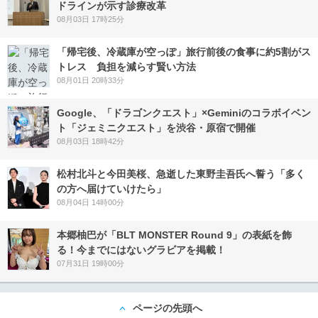
ドラインが示す診療改革
08月03日 17時25分
「帰宅後、冷蔵庫が空っぽ」旅行前後の食事に約5割がス
トレス 負担を減らす賢い方法
08月01日 20時33分
Google、「ドラゴンクエスト」×Geminiのコラボイベン
ト「ジェミニクエスト」を渋谷・原宿で開催
08月03日 18時42分
松村北斗と今田美桜、急逝した東野圭吾氏へ誓う「多く
の方へ届けていけたら」
08月04日 14時00分
本郷柚巴が「BLT MONSTER Round 9」の表紙を飾
る！今までにはないグラビアを掲載！
07月31日 19時00分
ページの先頭へ