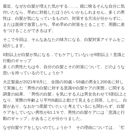
最近、なぜか白髪が増えた気がする……。鏡に映るそんな自分に気
付いたなら、早めに対処したほうがいいかもしれません。多くの男
性は、白髪が気になっているものの、対策する方法が分からずに、
または面倒で放置しがち。早め早めの対策をとることで、周囲に差
をつけることができるはず。
そこで今回は、そんなあなたの味方になる、白髪対策アイテムをご
紹介します。
6割以上が白髪が気になる…でもケアしていないが8割以上！意識と
行動のギャップ
多くの男性たちは今、自分の白髪とその対策について、どのような
思いを持っているのでしょうか？
大正製薬が2021年9月に、全国の30歳～59歳の男女1,200名に対し
て実施した「男性の白髪に対する意識や白髪ケアの実態」に関する
調査の結果、「男性の白髪」を気にする人は男女合わせて6割以上と
なり、実際の年齢より平均9歳以上老けて見えると回答。しかし、白
髪があり、なおかつ黒髪でいたいと考えているにも関わらず、白髪
ケアをしていない男性が61.1％で、男性の白髪ケアには「意識と行
動のギャップ」があることが分かりました。
なぜ白髪ケアをしないのでしょうか？ その理由については、「忙