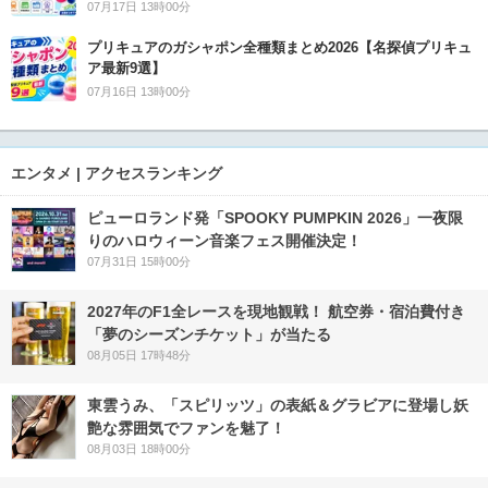
07月17日 13時00分
プリキュアのガシャポン全種類まとめ2026【名探偵プリキュ
ア最新9選】
07月16日 13時00分
エンタメ | アクセスランキング
ピューロランド発「SPOOKY PUMPKIN 2026」一夜限
りのハロウィーン音楽フェス開催決定！
07月31日 15時00分
2027年のF1全レースを現地観戦！ 航空券・宿泊費付き
「夢のシーズンチケット」が当たる
08月05日 17時48分
東雲うみ、「スピリッツ」の表紙＆グラビアに登場し妖
艶な雰囲気でファンを魅了！
08月03日 18時00分