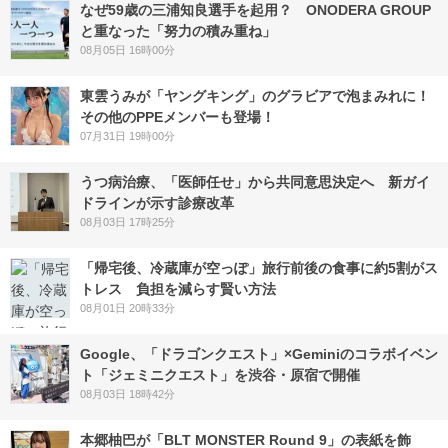
なぜ59歳の三浦知良選手を起用？ ONODERA GROUP
と重なった「努力の積み重ね」
08月05日 16時00分
東雲うみが「ヤングキング」のグラビアで泡まみれに！
その他のPPEメンバーも登場！
07月31日 19時00分
うつ病治療、「医師任せ」から共同意思決定へ 新ガイ
ドラインが示す診療改革
08月03日 17時25分
「帰宅後、冷蔵庫が空っぽ」旅行前後の食事に約5割がス
トレス 負担を減らす賢い方法
08月01日 20時33分
Google、「ドラゴンクエスト」×Geminiのコラボイベン
ト「ジェミニクエスト」を渋谷・原宿で開催
08月03日 18時42分
本郷柚巴が「BLT MONSTER Round 9」の表紙を飾