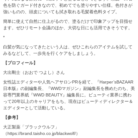
色を防ぐガード付きなので、初めてでも塗りやすい仕様。色付きが
強いものの、頭皮についても拭き取れる毛髪着色料タイプ。
簡単に使えて自然に仕上がるので、塗るだけで印象アップを目指せ
ます。ぜひリモート会議のほか、大切な日にも活用できそうです。
*
白髪が気になってきたという人は、ぜひこれらのアイテムを試して
みるなどして、一歩先を行くケアをしましょう。
【プロフィール】
大出剛士（おおで つよし）さん
女性誌エディターや人気ヘアサロンPRを経て、『Harper’sBAZAAR
日本版』の副編集長、『WWDマガジン』副編集長を務めたのち、美
容専門業界紙『WWD BEAUTY』編集長に。ビューティ業界に携わ
って20年以上のキャリアをもち、現在はビューティディレクター＆
エディターとして活動している。
【参考】
大正製薬「ブラックウルフ」
（https://brand.taisho.co.jp/blackwolf/）