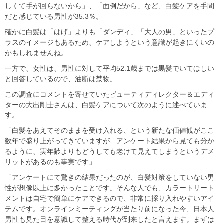
しくて手が回らないから」、「面倒だから」など、白髪ケアを手間
だと感じている男性が35.3％。
確かに白髪は「はげ」よりも「ダンディ」「大人の男」といったプ
ラスのイメージもあるため、ケアしようという意識が起きにくいの
かもしれませんね。
一方で、女性は、男性に対して平均52.1歳までは黒髪でいてほしい
と回答しているので、油断は禁物。
この調査にコメントを寄せていたビューティディレクター＆エディ
ターの大出剛士さんは、白髪ケアについて次のように述べていま
す。
「白髪をあえてそのままを受け入れる、という新たな価値観がここ
数年で盛り上がってきていますが、アンケート結果から見ても分か
るように、実年齢よりもどうしても老けて見えてしまうというデメ
リットがあるのも事実です」
「アンケートにて驚きの結果だったのが、白髪対策をしていない男
性が想像以上に多かったことです。そんな人でも、カラートリート
メントは自宅で簡単にケアできるので、非常に採り入れやすいアイ
テムです。オンラインミーティングが当たり前になった今、日本人
男性も見た目を意識して整える時代が到来したと言えます。まずは