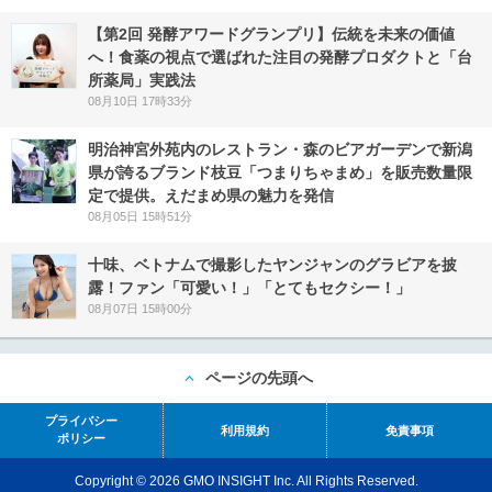
【第2回 発酵アワードグランプリ】伝統を未来の価値
へ！食薬の視点で選ばれた注目の発酵プロダクトと「台
所薬局」実践法
08月10日 17時33分
明治神宮外苑内のレストラン・森のビアガーデンで新潟
県が誇るブランド枝豆「つまりちゃまめ」を販売数量限
定で提供。えだまめ県の魅力を発信
08月05日 15時51分
十味、ベトナムで撮影したヤンジャンのグラビアを披
露！ファン「可愛い！」「とてもセクシー！」
08月07日 15時00分
ページの先頭へ
プライバシー
利用規約
免責事項
ポリシー
Copyright © 2026 GMO INSIGHT Inc. All Rights Reserved.