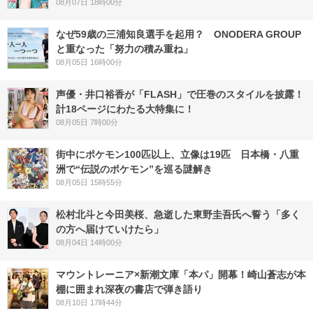
08月07日 18時00分
なぜ59歳の三浦知良選手を起用？ ONODERA GROUP
と重なった「努力の積み重ね」
08月05日 16時00分
声優・井口裕香が「FLASH」で圧巻のスタイルを披露！
計18ページにわたる大特集に！
08月05日 7時00分
街中にポケモン100匹以上、立像は19匹 日本橋・八重
洲で“伝説のポケモン”を巡る謎解き
08月05日 15時55分
松村北斗と今田美桜、急逝した東野圭吾氏へ誓う「多く
の方へ届けていけたら」
08月04日 14時00分
マウントレーニア×新潮文庫「本パ」開幕！崎山蒼志が本
棚に囲まれ深夜の書店で弾き語り
08月10日 17時44分