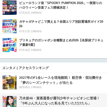
ピューロランド発「SPOOKY PUMPKIN 2026」一夜限りの
ハロウィーン音楽フェス開催決定！
07月31日 15時00分
ガチャガチャどこで買える？全国エリア別設置場所ガイド20
26
07月17日 13時00分
プリキュアのガシャポン全種類まとめ2026【名探偵プリキュ
ア最新9選】
07月16日 13時00分
エンタメ | アクセスランキング
2027年のF1全レースを現地観戦！ 航空券・宿泊費付き
「夢のシーズンチケット」が当たる
08月05日 17時48分
乃木坂46・賀喜遥香が週刊少年チャンピオンに登場！
「5年ぶん大人になった私を見ていただけたら」