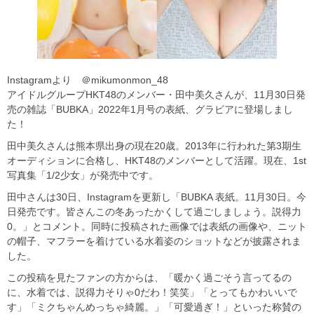
Instagramより ＠mikumonmon_48
アイドルグループHKT48のメンバー・田中美久さんが、11月30日発
売の雑誌「BUBKA」2022年1月号の表紙、グラビアに登場しまし
た！
田中美久さんは熊本県出身の現在20歳。2013年に行われた第3期生
オーディションに合格し、HKT48のメンバーとして活躍。現在、1st
写真集「1/2少女」が発売中です。
田中さんは30日、Instagramを更新し「BUBKA 表紙。11月30日。今
日発売です。皆さんこの冬あったかくして過ごしましょう。説得力
0。」とコメント。同時に投稿された画像では表紙の画像や、ニット
の帽子、マフラーを着けている水着姿のショットなどが披露されま
した。
この投稿を見たファンの方からは、「暖かく過ごそう言ってるの
に、水着では、説得力そりゃ0だわ！笑笑」「とってもかわいいで
す」「ミクちゃんめっちゃ綺麗。」「可愛過ぎ！」といった称賛の