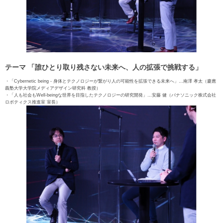
テーマ 「誰ひとり取り残さない未来へ、人の拡張で挑戦する」
・「Cybernetic being - 身体とテクノロジーが繋がり人の可能性を拡張できる未来へ」…南澤 孝太（慶應
義塾大学大学院メディアデザイン研究科 教授）
・「人も社会もWell-beingな世界を目指したテクノロジーの研究開発」…安藤 健（パナソニック株式会社
ロボティクス推進室 室長）