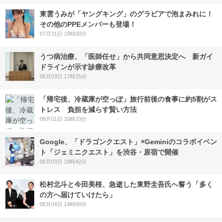
東雲うみが「ヤングキング」のグラビアで泡まみれに！
その他のPPEメンバーも登場！
07月31日 19時00分
うつ病治療、「医師任せ」から共同意思決定へ 新ガイ
ドラインが示す診療改革
08月03日 17時25分
「帰宅後、冷蔵庫が空っぽ」旅行前後の食事に約5割がス
トレス 負担を減らす賢い方法
08月01日 20時33分
Google、「ドラゴンクエスト」×Geminiのコラボイベン
ト「ジェミニクエスト」を渋谷・原宿で開催
08月03日 18時42分
松村北斗と今田美桜、急逝した東野圭吾氏へ誓う「多く
の方へ届けていけたら」
08月04日 14時00分