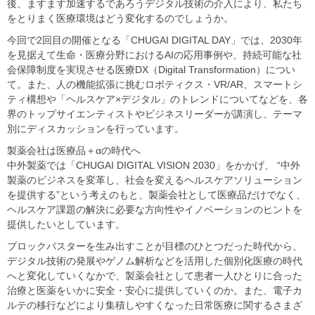
後、ますます加速するであろうデジタル技術の介入により、私たち
をとりまく医療環境はどう変化するのでしょうか。
今回で2回目の開催となる「CHUGAI DIGITAL DAY」では、2030年
を見据えて生命・医療分野におけるAIの応用事例や、持続可能な社
会保障制度を実現させる医療DX（Digital Transformation）につい
て。また、人の機能拡張に挑むロボティクス・VR/AR、スマートシ
ティ構想や「ヘルスケア×デジタル」のトレンドについてなどを、各
界のトップサイエンティストやビジネスリーダーが講演し、テーマ
別にディスカッションを行っています。
製薬会社は医療品＋αの時代へ
中外製薬では「CHUGAI DIGITAL VISION 2030」をかかげ、 “中外
製薬のビジネスを変革し、社会を変えるヘルスケアソリューション
を提供する”という考えのもと、製薬会社として医療品だけでなく、
ヘルスケア課題の解決に必要な方向性やイノベーションのヒントを
提供したいとしています。
ブロックバスターを生み出すことが目標のひとつだった時代から、
デジタル技術の発展やゲノム解析などを活用した個別化医療の時代
へと変化していくなかで、製薬会社として患者一人ひとりに合った
治療と医薬をいかに安全・安心に提供していくのか。また、電子カ
ルテの移行などにより集積しやすくなった日常医療に関するさまざ