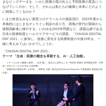
まなビッグデータを、いかに医療の質の向上と予防医療の普及につ
なげていくのか。そして、それらは私たちの健康と未来にどのよう
に関係してくるのか？
いまだ終息をみない新型コロナウィルスの感染流行、2022年度から
本格的にはじまるオンライン初診の在り方、団塊の世代が国保から
後期高齢者に移行する、いわゆる2025年問題など、課題山積である
日本の医療制度とヘルスケアサービスの課題。「CHUGAI DIGITAL
DAY 2021」に参加し、急激に変化する医療制度の今後10年を、一
緒に考えみてはいかがでしょうか。
「CHUGAI DIGITAL DAY 2021」
テーマ 「生命・医療の概念を革新する、AI・人工知能」
・「メディカルAI の概要と展望」…浜本 隆二（国立がん研究センター研究所 医療AI 研究開発分野・分野
長 / 日本メディカルAI 学会 代表理事）
・「深層学習の医療分野への応用」…岡野原 大輔（株式会社Preferred Networks 代表取締役 最高執行責
任者）