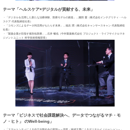
テーマ「ヘルスケア×デジタルが貢献する、未来」
・「デジタルを活用した新たな治療体験、医療モデルの創造」…園田 愛（株式会社インテグリティ・ヘル
スケア 代表取締役社長）
・「コモンズによるデータ利活用がもたらす未来」…福吉 潤（株式会社キャンサースキャン 代表取締役
社長）
・「製薬企業が目指す個別化医療」…石井 暢也（中外製薬株式会社 プロジェクト・ライフサイクルマネ
ジメントユニット 科学技術情報部長）
テーマ「ビジネスで社会課題解決へ、データでつながるマチ・モ
ノ・ヒト」 のWell-being」
・「スマートシティによる自立分散社会の実現へ～市民・地域主導によるデジタルイノベーション～」…