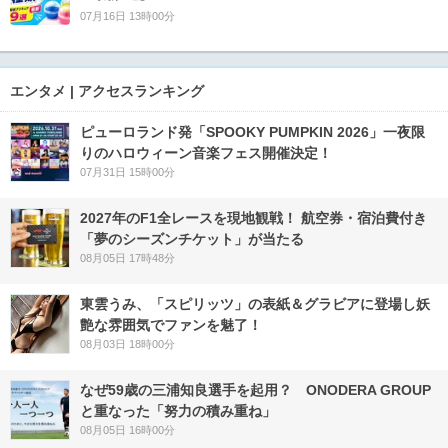
07月16日 13時00分
エンタメ | アクセスランキング
ピューロランド発「SPOOKY PUMPKIN 2026」一夜限
りのハロウィーン音楽フェス開催決定！
07月31日 15時00分
2027年のF1全レースを現地観戦！ 航空券・宿泊費付き
「夢のシーズンチケット」が当たる
08月05日 17時48分
東雲うみ、「スピリッツ」の表紙＆グラビアに登場し妖
艶な雰囲気でファンを魅了！
08月03日 18時00分
なぜ59歳の三浦知良選手を起用？ ONODERA GROUP
と重なった「努力の積み重ね」
08月05日 16時00分