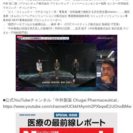
中村 彰二朗（アクセンチュア株式会社 アクセンチュア・イノベーションセンター福島 センター共同統括
マネジング・ディレクター）
・「ヒト・コミュニティ・マチをつなぐ～市・事業者・住民協働で挑戦する共生型交通meemo～」…横田
美希（オムロンソーシアルソリューションズ株式会社 事業開発統轄本部 コミュニティソリューション事
業本部 NEXT事業統括部 プロジェクトリーダー）
・「購買データでつながる健康社会」…橋本 孝一（CCCマーケティング株式会社 取締役 IT管掌）
・「中外製薬が目指す四方良しの医療DX：RWDの活用」…志済 聡子（中外製薬株式会社 執行役員 デジ
タル・IT統轄部門長）
■公式YouTubeチャンネル「中外製薬 Chugai Pharmaceutical」
https://www.youtube.com/channel/UCkkHAymh2PXbqwE1UOnxBMw