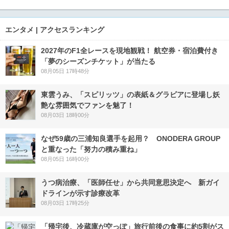
エンタメ | アクセスランキング
2027年のF1全レースを現地観戦！ 航空券・宿泊費付き
「夢のシーズンチケット」が当たる
08月05日 17時48分
東雲うみ、「スピリッツ」の表紙＆グラビアに登場し妖
艶な雰囲気でファンを魅了！
08月03日 18時00分
なぜ59歳の三浦知良選手を起用？ ONODERA GROUP
と重なった「努力の積み重ね」
08月05日 16時00分
うつ病治療、「医師任せ」から共同意思決定へ 新ガイ
ドラインが示す診療改革
08月03日 17時25分
「帰宅後、冷蔵庫が空っぽ」旅行前後の食事に約5割がス