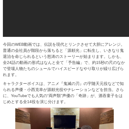
今回のWEB動画では、伝説を現代とリンクさせて大胆にアレンジ。
普通の会社員が階段から落ちると「源頼光」に転生し、いきなり鬼
退治を命じられるという怒涛のストーリーが始まります。しかも、
全24話の動画の形式はなんと全て「予告編」で、約15秒の尺のなか
で登場人物たちのシュールでハイスピードなやり取りが繰り広げら
れます。
キャラクターボイスは、アニメ『鬼滅の刃』の宇随天元役などで知
られる声優・小西克幸が源頼光役やナレーションなどを担当。さら
に、YouTubeでも人気の“両声類”声優の「奇跡」が、酒吞童子をは
じめとする全14役を演じ分けます。