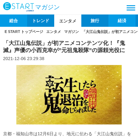
マガジン
総合
トレンド
旅行
経済
エンタメ
E START トップページ
エンタメ
マガジン
「大江山鬼伝説」が初アニメコン
「大江山鬼伝説」が初アニメコンテンツ化！『鬼
滅』声優の小西克幸が”元祖鬼殺隊”の源頼光役に
2021-12-06 23:29:38
京都・福知山市は12月6日より、地元に伝わる「大江山鬼伝説」を