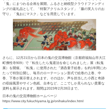
「鬼」にまつわる企画を展開。ふるさと納税型クラウドファンディ
ングの返礼品として、「特製アクリルスタンド」「藤の実入りのお
守り」「鬼おにマスク」などを用意しています。
さらに、12月21日から日本の鬼の交流博物館（京都府福知山市大江
町佛性寺909）で「転生したら鬼退治を命じられました」展（転鬼
展）を開催。「転鬼」に使用された『酒呑童子絵巻』を約1年間にわ
たって特別公開し、毎月のローテーション形式で絵巻の上巻、中
巻、下巻が展示替えされます。そのほか、声を担当した小西と奇跡
の収録風景やサイン色紙、台本など、ここでしか見られない貴重な
資料も展示されます。期間は2023年2月28日まで。
日本の鬼の交流博物館ホームページ
https://www.city.fukuchiyama.lg.jp/onihaku/index.html