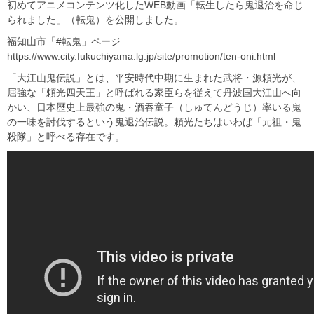
初めてアニメコンテンツ化したWEB動画「転生したら鬼退治を命じ
られました」（転鬼）を公開しました。
福知山市「#転鬼」ページ
https://www.city.fukuchiyama.lg.jp/site/promotion/ten-oni.html
「大江山鬼伝説」とは、平安時代中期に生まれた武将・源頼光が、
屈強な「頼光四天王」と呼ばれる家臣らを従えて丹波国大江山へ向
かい、日本歴史上最強の鬼・酒吞童子（しゅてんどうじ）率いる鬼
の一味を討伐するという鬼退治伝説。頼光たちはいわば「元祖・鬼
殺隊」と呼べる存在です。