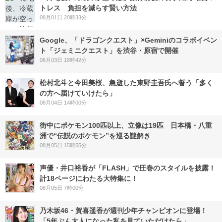
トレス 負担を減らす賢い方法
08月01日 20時33分
Google、「ドラゴンクエスト」×Geminiのコラボイベン
ト「ジェミニクエスト」を渋谷・原宿で開催
08月03日 18時42分
松村北斗と今田美桜、急逝した東野圭吾氏へ誓う「多く
の方へ届けていけたら」
08月04日 14時00分
街中にポケモン100匹以上、立像は19匹 日本橋・八重
洲で“伝説のポケモン”を巡る謎解き
08月05日 15時55分
声優・井口裕香が「FLASH」で圧巻のスタイルを披露！
計18ページにわたる大特集に！
08月05日 7時00分
乃木坂46・賀喜遥香が週刊少年チャンピオンに登場！
「5年ぶん大人になった私を見ていただけたら」