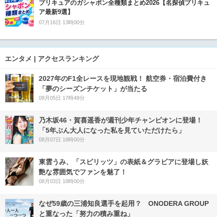
プリキュアのガシャポン全種類まとめ2026【名探偵プリキュ
ア最新9選】
07月16日 13時00分
エンタメ | アクセスランキング
2027年のF1全レースを現地観戦！ 航空券・宿泊費付き
「夢のシーズンチケット」が当たる
08月05日 17時48分
乃木坂46・賀喜遥香が週刊少年チャンピオンに登場！
「5年ぶん大人になった私を見ていただけたら」
08月07日 18時00分
東雲うみ、「スピリッツ」の表紙＆グラビアに登場し妖
艶な雰囲気でファンを魅了！
08月03日 18時00分
なぜ59歳の三浦知良選手を起用？ ONODERA GROUP
と重なった「努力の積み重ね」