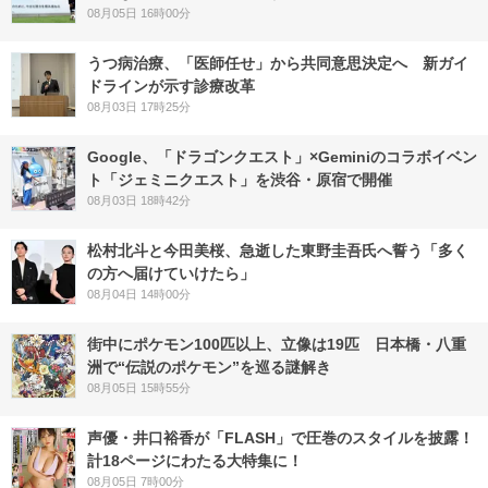
08月05日 16時00分
うつ病治療、「医師任せ」から共同意思決定へ 新ガイ
ドラインが示す診療改革
08月03日 17時25分
Google、「ドラゴンクエスト」×Geminiのコラボイベン
ト「ジェミニクエスト」を渋谷・原宿で開催
08月03日 18時42分
松村北斗と今田美桜、急逝した東野圭吾氏へ誓う「多く
の方へ届けていけたら」
08月04日 14時00分
街中にポケモン100匹以上、立像は19匹 日本橋・八重
洲で“伝説のポケモン”を巡る謎解き
08月05日 15時55分
声優・井口裕香が「FLASH」で圧巻のスタイルを披露！
計18ページにわたる大特集に！
08月05日 7時00分