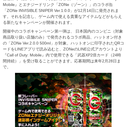
Mobile』とエナジードリンク「ZONe（ゾーン）」のコラボ缶
「ZONe INVISIBLE SNIPER Ver.1.0.0」が12月14日に発売されま
す。それを記念し、ゲーム内で使える貴重なアイテムなどがもらえ
る新たなキャンペーンが開催されます。
開催中のコラボキャンペーン第一弾は、 日本国内のコンビニ（対象
商品取り扱い店舗のみ）で発売されるコラボ商品、ハットオン付き
の「ZONe Ver.2.0.0 500ml」が対象。ハットオンに印字されたQRコ
ードをLINEアプリで読み込むと、ZONeのLINE公式アカウントより
『Call of Duty: Mobile』内で使用できる「武器XP2倍カード（24時
間持続）」を受け取ることができます。応募期間は来年2月28日ま
で。