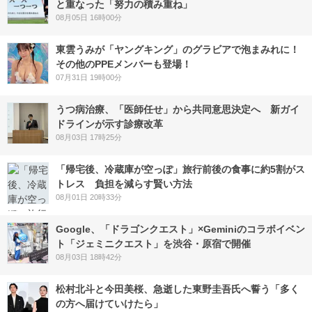
と重なった「努力の積み重ね」
08月05日 16時00分
東雲うみが「ヤングキング」のグラビアで泡まみれに！
その他のPPEメンバーも登場！
07月31日 19時00分
うつ病治療、「医師任せ」から共同意思決定へ 新ガイ
ドラインが示す診療改革
08月03日 17時25分
「帰宅後、冷蔵庫が空っぽ」旅行前後の食事に約5割がス
トレス 負担を減らす賢い方法
08月01日 20時33分
Google、「ドラゴンクエスト」×Geminiのコラボイベン
ト「ジェミニクエスト」を渋谷・原宿で開催
08月03日 18時42分
松村北斗と今田美桜、急逝した東野圭吾氏へ誓う「多く
の方へ届けていけたら」