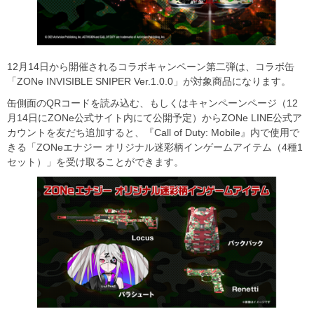
12月14日から開催されるコラボキャンペーン第二弾は、コラボ缶
「ZONe INVISIBLE SNIPER Ver.1.0.0」が対象商品になります。
缶側面のQRコードを読み込む、もしくはキャンペーンページ（12
月14日にZONe公式サイト内にて公開予定）からZONe LINE公式ア
カウントを友だち追加すると、『Call of Duty: Mobile』内で使用で
きる「ZONeエナジー オリジナル迷彩柄インゲームアイテム（4種1
セット）」を受け取ることができます。