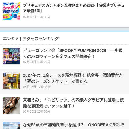
プリキュアのガシャポン全種類まとめ2026【名探偵プリキュ
ア最新9選】
07月16日 13時00分
エンタメ | アクセスランキング
ピューロランド発「SPOOKY PUMPKIN 2026」一夜限
りのハロウィーン音楽フェス開催決定！
07月31日 15時00分
2027年のF1全レースを現地観戦！ 航空券・宿泊費付き
「夢のシーズンチケット」が当たる
08月05日 17時48分
東雲うみ、「スピリッツ」の表紙＆グラビアに登場し妖
艶な雰囲気でファンを魅了！
08月03日 18時00分
なぜ59歳の三浦知良選手を起用？ ONODERA GROUP