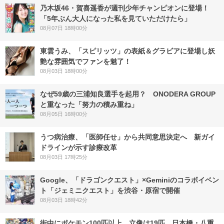
乃木坂46・賀喜遥香が週刊少年チャンピオンに登場！
「5年ぶん大人になった私を見ていただけたら」
08月07日 18時00分
東雲うみ、「スピリッツ」の表紙＆グラビアに登場し妖
艶な雰囲気でファンを魅了！
08月03日 18時00分
なぜ59歳の三浦知良選手を起用？ ONODERA GROUP
と重なった「努力の積み重ね」
08月05日 16時00分
うつ病治療、「医師任せ」から共同意思決定へ 新ガイ
ドラインが示す診療改革
08月03日 17時25分
Google、「ドラゴンクエスト」×Geminiのコラボイベン
ト「ジェミニクエスト」を渋谷・原宿で開催
08月03日 18時42分
街中にポケモン100匹以上、立像は19匹 日本橋・八重