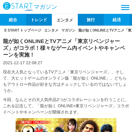
マガジン
総合
トレンド
旅行
経済
エンタメ
E START トップページ
エンタメ
マガジン
龍が如くONLINEとTVアニメ
龍が如くONLINEとTVアニメ「東京リベンジャー
ズ」がコラボ！様々なゲーム内イベントやキャンペ
ーンを実施！
2021-12-17 22:08:27
現在大人気となっているTVアニメ「東京リベンジャーズ」、そし
て、大ヒットゲームのオンライン版「龍が如く ONLINE」。どちら
もアウトロー作品が好きな方はチェックしているのではないでしょ
うか。
今回、なんとその大人気作品2つがコラボレーションを行うことに。
これを記念して、「龍が如く ONLINE×東京リベンジャーズ」コラボ
イベントやキャンペーンが開催されます。