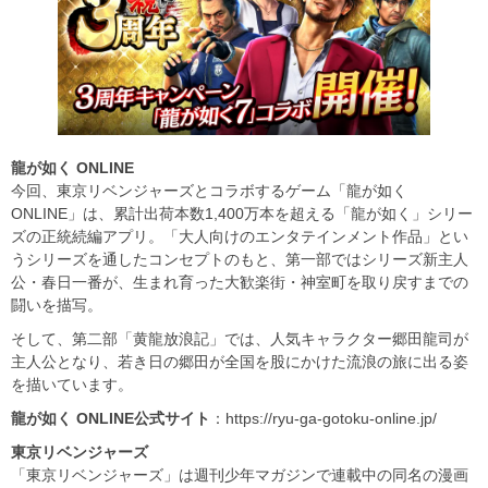
龍が如く ONLINE
今回、東京リベンジャーズとコラボするゲーム「龍が如く
ONLINE」は、累計出荷本数1,400万本を超える「龍が如く」シリー
ズの正統続編アプリ。「大人向けのエンタテインメント作品」とい
うシリーズを通したコンセプトのもと、第一部ではシリーズ新主人
公・春日一番が、生まれ育った大歓楽街・神室町を取り戻すまでの
闘いを描写。
そして、第二部「黄龍放浪記」では、人気キャラクター郷田龍司が
主人公となり、若き日の郷田が全国を股にかけた流浪の旅に出る姿
を描いています。
龍が如く ONLINE
公式サイト
：https://ryu-ga-gotoku-online.jp/
東京リベンジャーズ
「東京リベンジャーズ」は週刊少年マガジンで連載中の同名の漫画