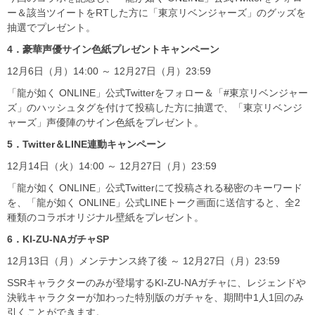
ー＆該当ツイートをRTした方に「東京リベンジャーズ」のグッズを
抽選でプレゼント。
4
．豪華声優サイン色紙プレゼントキャンペーン
12月6日（月）14:00 ～ 12月27日（月）23:59
「龍が如く ONLINE」公式Twitterをフォロー＆「#東京リベンジャー
ズ」のハッシュタグを付けて投稿した方に抽選で、「東京リベンジ
ャーズ」声優陣のサイン色紙をプレゼント。
5
．Twitter
＆LINE
連動キャンペーン
12月14日（火）14:00 ～ 12月27日（月）23:59
「龍が如く ONLINE」公式Twitterにて投稿される秘密のキーワード
を、「龍が如く ONLINE」公式LINEトーク画面に送信すると、全2
種類のコラボオリジナル壁紙をプレゼント。
6
．KI-ZU-NA
ガチャSP
12月13日（月）メンテナンス終了後 ～ 12月27日（月）23:59
SSRキャラクターのみが登場するKI-ZU-NAガチャに、レジェンドや
決戦キャラクターが加わった特別版のガチャを、期間中1人1回のみ
引くことができます。