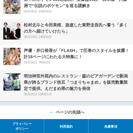
洲で“伝説のポケモン”を巡る謎解き
08月05日 15時55分
松村北斗と今田美桜、急逝した東野圭吾氏へ誓う「多く
の方へ届けていけたら」
08月04日 14時00分
声優・井口裕香が「FLASH」で圧巻のスタイルを披露！
計18ページにわたる大特集に！
08月05日 7時00分
明治神宮外苑内のレストラン・森のビアガーデンで新潟
県が誇るブランド枝豆「つまりちゃまめ」を販売数量限
定で提供。えだまめ県の魅力を発信
08月05日 15時51分
ページの先頭へ
プライバシー
利用規約
免責事項
ポリシー