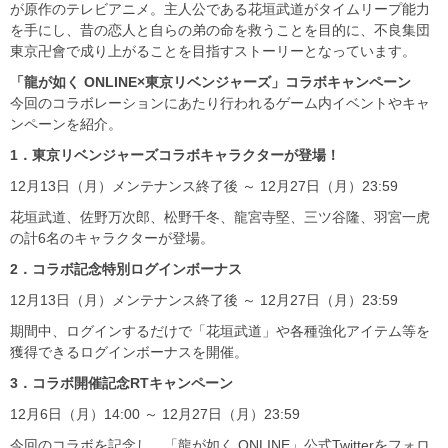
が原作のテレビアニメ。主人公である花垣武道がタイムリープ能力
を手にし、昔の恋人と自らの弟の命を救うことを目的に、不良集団
東京卍會で成り上がることを目指すストーリーとなっています。
「龍が如く ONLINE
×東京リベンジャーズ」コラボキャンペーン
今回のコラボレーションにあたり行われるゲーム内イベントやキャ
ンペーンを紹介。
1
．東京リベンジャーズコラボキャラクターが登場！
12月13日（月）メンテナンス終了後 ～ 12月27日（月）23:59
花垣武道、佐野万次郎、松野千冬、龍宮寺堅、三ツ谷隆、羽宮一虎
の計6名のキャラクターが登場。
2
．コラボ記念特別ログインボーナス
12月13日（月）メンテナンス終了後 ～ 12月27日（月）23:59
期間中、ログインするだけで「花垣武道」や各種強化アイテム等を
獲得できるログインボーナスを開催。
3
．コラボ開催記念RT
キャンペーン
12月6日（月）14:00 ～ 12月27日（月）23:59
今回のコラボを記念し、「龍が如く ONLINE」公式Twitterをフォロ