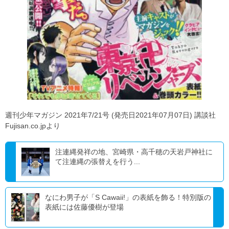
週刊少年マガジン 2021年7/21号 (発売日2021年07月07日) 講談社
Fujisan.co.jpより
注連縄発祥の地、宮崎県・高千穂の天岩戸神社に
て注連縄の張替えを行う...
なにわ男子が「S Cawaii!」の表紙を飾る！特別版の
表紙には佐藤優樹が登場