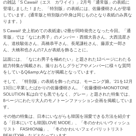
の雑誌「S Cawaii!（エス カワイイ）」2月号「通常版」の表紙に
登場しました！また、「特別版」の表紙には、佐藤優樹さんが登場
しています。(通常版と特別版の中身は同じものとなり表紙のみ異な
ります。)
S Cawaii! 史上初めての表紙違い2冊が同時発売となった今回。「通
常版」では「なにわ男子」のメンバー・西畑大吾さん、大西流星さ
ん、道枝駿佑さん、高橋恭平さん、長尾謙杜さん、藤原丈一郎さ
ん、大橋和也さんの7人が表紙を飾ることに。
誌面には、「なにわ男子を極めたい」と題された12ページにわたる
総力特集が掲載され、撮りおろしグラビアやメンバーに様々な質問
をしているQ&amp;Aなどが掲載となっています。
そして、「特別版」の表紙を飾ったのは、モーニング娘。‘21を12月
13日に卒業したばかりの佐藤優樹さん。「佐藤優樹×MONOTONE
SOLUTION 私は白でも黒でもなく、グレー」と題された特集では、
8ページにわたり大人のモノトーンファッション企画を掲載していま
す。
その他の特集は、日本にいながらも韓国を溺愛できる方法を紹介す
る「日本にいても韓国LOVE MODE」、「冬のかわいいウィッシュ
リスト FASHION編」、「冬のかわいいフェイバリットリスト
BEAUTY編」などとなっています。