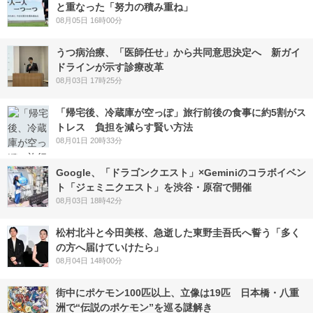
と重なった「努力の積み重ね」
08月05日 16時00分
うつ病治療、「医師任せ」から共同意思決定へ 新ガイ
ドラインが示す診療改革
08月03日 17時25分
「帰宅後、冷蔵庫が空っぽ」旅行前後の食事に約5割がス
トレス 負担を減らす賢い方法
08月01日 20時33分
Google、「ドラゴンクエスト」×Geminiのコラボイベン
ト「ジェミニクエスト」を渋谷・原宿で開催
08月03日 18時42分
松村北斗と今田美桜、急逝した東野圭吾氏へ誓う「多く
の方へ届けていけたら」
08月04日 14時00分
街中にポケモン100匹以上、立像は19匹 日本橋・八重
洲で“伝説のポケモン”を巡る謎解き