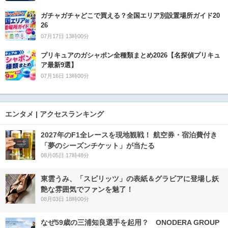
ガチャガチャどこで買える？全国エリア別設置場所ガイド20
26
07月17日 13時00分
プリキュアのガシャポン全種類まとめ2026【名探偵プリキュ
ア最新9選】
07月16日 13時00分
エンタメ | アクセスランキング
2027年のF1全レースを現地観戦！ 航空券・宿泊費付き
「夢のシーズンチケット」が当たる
08月05日 17時48分
東雲うみ、「スピリッツ」の表紙＆グラビアに登場し妖
艶な雰囲気でファンを魅了！
08月03日 18時00分
なぜ59歳の三浦知良選手を起用？ ONODERA GROUP