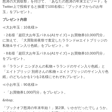
怒涛の大買取祭」を付けて、「あなたの怒涛の年末エピソード」を
Twitter上で投稿すると抽選で100名様に「ブックオフからのお年
玉」をプレゼント。
プレゼント内容
≪大お年玉：10名様≫
・2名様「超巨大お年玉パネル(A1サイズ)＋お買物券10,000円分」
に加えて、「大買取前夜祭で査定したラランドorエイトブリッジの
私物＆サイン入り色紙」をプレゼント。※
・8名様「超巨大お年玉パネル(A1サイズ)＋お買物券10,000円分」
をプレゼント。
※「ラランド ニシダさんの私物＋ラランドのサイン入り色紙」と
「エイトブリッジ 別府さんの私物＋エイトブリッジのサイン入り色
紙」のどちらかを1つを2名様にそれぞれプレゼント。
≪小お年玉：90名様≫
・「お買物券1,000円分」をプレゼント。
&nbsp;
「ブックオフ怒涛の年末年始！」第2弾。いかがだったでしょうか。