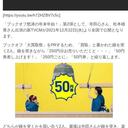
[https://youtu.be/h72HZBV7c5c]
「ブックオフ怒涛の年末年始！」第2弾として、寺田心さん、松本穂
香さん出演の新TVCMが2021年12月22日(水)より全国で公開となり
ます。
ブックオフ「大買取祭」をPRするため、「買取」と書かれた鐘を突
く2人。鐘を突きながら「250円分お売りいただくと・・・」「50円
券差し上げます！」「250円ごとに」「50円券」と繰り返します。
どちらが鐘を突くかを競い合う2人。最後は寺田さんが鐘を突き、楽