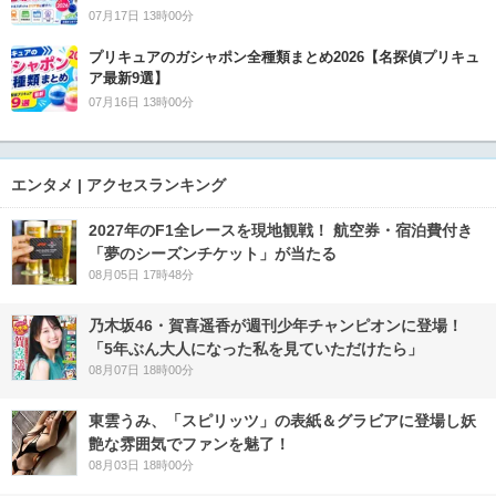
07月17日 13時00分
プリキュアのガシャポン全種類まとめ2026【名探偵プリキュ
ア最新9選】
07月16日 13時00分
エンタメ | アクセスランキング
2027年のF1全レースを現地観戦！ 航空券・宿泊費付き
「夢のシーズンチケット」が当たる
08月05日 17時48分
乃木坂46・賀喜遥香が週刊少年チャンピオンに登場！
「5年ぶん大人になった私を見ていただけたら」
08月07日 18時00分
東雲うみ、「スピリッツ」の表紙＆グラビアに登場し妖
艶な雰囲気でファンを魅了！
08月03日 18時00分