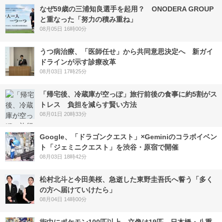
なぜ59歳の三浦知良選手を起用？ ONODERA GROUP
と重なった「努力の積み重ね」
08月05日 16時00分
うつ病治療、「医師任せ」から共同意思決定へ 新ガイ
ドラインが示す診療改革
08月03日 17時25分
「帰宅後、冷蔵庫が空っぽ」旅行前後の食事に約5割がス
トレス 負担を減らす賢い方法
08月01日 20時33分
Google、「ドラゴンクエスト」×Geminiのコラボイベン
ト「ジェミニクエスト」を渋谷・原宿で開催
08月03日 18時42分
松村北斗と今田美桜、急逝した東野圭吾氏へ誓う「多く
の方へ届けていけたら」
08月04日 14時00分