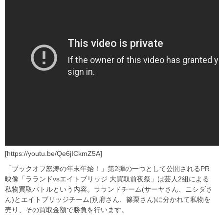
[https://youtu.be/Qe6jICkmZ5A]
「ブックオフ怒涛の年末年始！」第2弾の一つとして公開されるPR
映像「ラランドvsエイトブリッジ 大買取前夜祭」は芸人2組による
私物買取バトルという内容。ラランドチーム(サーヤさん、ニシダさ
ん)とエイトブリッジチーム(別府さん、篠栗さん)に分かれて私物を
売り、その買取金額で勝負を行います。