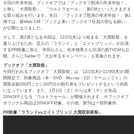
今回の年末年始、ブックオフでは「ブックオフ怒涛の年末年始！」
と称し「大買取祭」、「ウルトラセール」、新CMといったさまざま
な取り組みを行います。先日、「ブックオフ怒涛の年末年始！」第1
弾では、新Web CM「ブックよ来い ブックオフ社員の切なる願い」
が公開となりました。
そして、第2弾となる今回は、12/23(木)より始まる「大買取祭」を
盛り上げるため、芸人の「ラランド」と「エイトブリッジ」が出演
するPR映像に加え、寺田心さん、松本穂香さん出演の新TVCMも公
開。さらにTwitterで「大お年玉キャンペーン」も実施されます。
ブックオフ「大買取祭」
今回行われるブックオフ「大買取祭」は、12/23(木)~12/30(木)の期
間限定で、対象商品（本・DVD・Blu-ray・CD・ゲームソフト）の
買取金額250円ごとに50円分の割引券をプレゼントするという内容
になっています。また、1月1日（土）からは本（※）が全品
20%OFFとなる「ウルトラセール」が開催されます。※ブックオフ
オリジナル商品は20%OFF対象。その他、新刊は一部対象外。
PR
映像「ラランドvs
エイトブリッジ
大買取前夜祭」