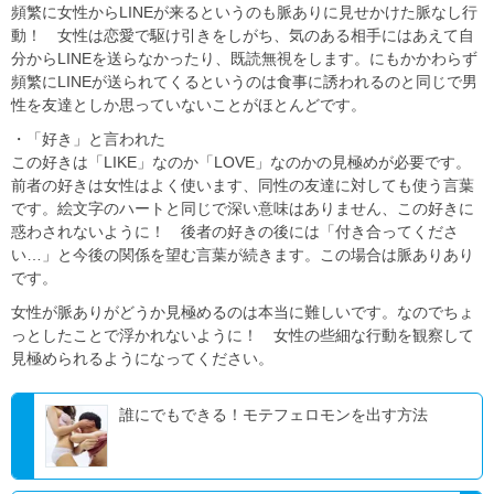
頻繁に女性からLINEが来るというのも脈ありに見せかけた脈なし行
動！ 女性は恋愛で駆け引きをしがち、気のある相手にはあえて自
分からLINEを送らなかったり、既読無視をします。にもかかわらず
頻繁にLINEが送られてくるというのは食事に誘われるのと同じで男
性を友達としか思っていないことがほとんどです。
・「好き」と言われた
この好きは「LIKE」なのか「LOVE」なのかの見極めが必要です。
前者の好きは女性はよく使います、同性の友達に対しても使う言葉
です。絵文字のハートと同じで深い意味はありません、この好きに
惑わされないように！ 後者の好きの後には「付き合ってくださ
い…」と今後の関係を望む言葉が続きます。この場合は脈ありあり
です。
女性が脈ありがどうか見極めるのは本当に難しいです。なのでちょ
っとしたことで浮かれないように！ 女性の些細な行動を観察して
見極められるようになってください。
誰にでもできる！モテフェロモンを出す方法