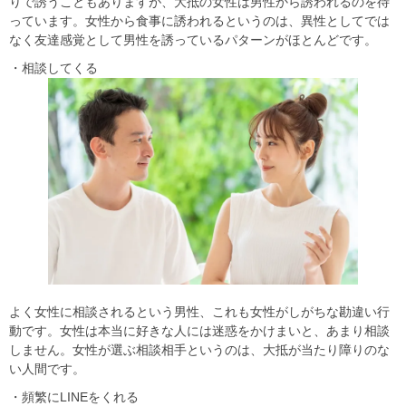
りで誘うこともありますが、大抵の女性は男性から誘われるのを待
っています。女性から食事に誘われるというのは、異性としてでは
なく友達感覚として男性を誘っているパターンがほとんどです。
・相談してくる
よく女性に相談されるという男性、これも女性がしがちな勘違い行
動です。女性は本当に好きな人には迷惑をかけまいと、あまり相談
しません。女性が選ぶ相談相手というのは、大抵が当たり障りのな
い人間です。
・頻繁にLINEをくれる