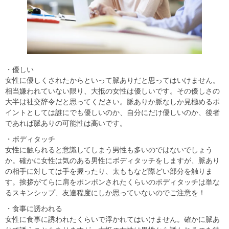
・優しい
女性に優しくされたからといって脈ありだと思ってはいけません。
相当嫌われていない限り、大抵の女性は優しいです。その優しさの
大半は社交辞令だと思ってください。脈ありか脈なしか見極めるポ
イントとしては誰にでも優しいのか、自分にだけ優しいのか、後者
であれば脈ありの可能性は高いです。
・ボディタッチ
女性に触られると意識してしまう男性も多いのではないでしょう
か。確かに女性は気のある男性にボディタッチをしますが、脈あり
の相手に対しては手を握ったり、太ももなど際どい部分を触りま
す。挨拶がてらに肩をポンポンされたくらいのボディタッチは単な
るスキンシップ、友達程度にしか思っていないのでご注意を！
・食事に誘われる
女性に食事に誘われたくらいで浮かれてはいけません。確かに脈あ