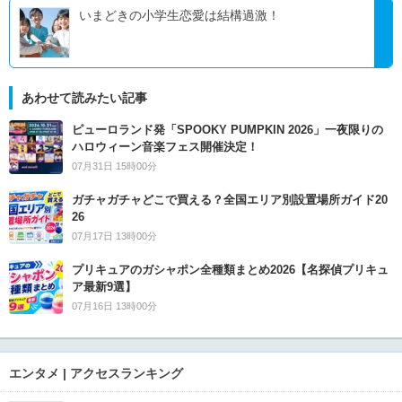
いまどきの小学生恋愛は結構過激！
あわせて読みたい記事
ピューロランド発「SPOOKY PUMPKIN 2026」一夜限りの
ハロウィーン音楽フェス開催決定！
07月31日 15時00分
ガチャガチャどこで買える？全国エリア別設置場所ガイド20
26
07月17日 13時00分
プリキュアのガシャポン全種類まとめ2026【名探偵プリキュ
ア最新9選】
07月16日 13時00分
エンタメ | アクセスランキング