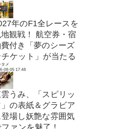
027年のF1全レースを
現地観戦！ 航空券・宿
泊費付き「夢のシーズ
ンチケット」が当たる
ンタメ
6-08-05 17:48
東雲うみ、「スピリッ
ツ」の表紙＆グラビア
に登場し妖艶な雰囲気
でファンを魅了！