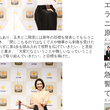
エ
もあり、玉木と二階堂には新年の目標を発表してもらうこ
エ
き、「閉じこもるのではなくて人や物事から刺激を受けた
202
れずに第1歩を踏み入れて視野を広げていきたい」と意欲
」と書き、「大変だなということや難しいなっていうこと
ちで取り組んでいきたい」と目標を掲げた。
エ
202