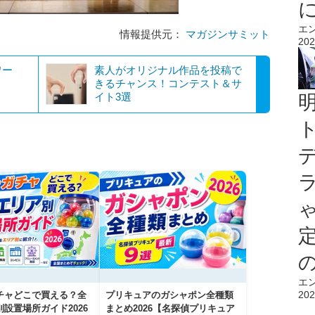
エ
情報提供元：
マガジンサミット
202
ワー
素人がオリジナル作品を投稿で
きるチャンス！コンテスト＆サ
イト3選
エ
202
チャどこで買える？全
プリキュアのガシャポン全種類
設置場所ガイド2026
まとめ2026【名探偵プリキュア