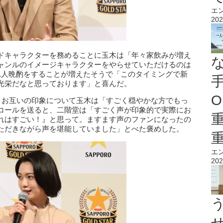
エ
202
ドキャラクターを務めることに玉木は「年々家飲みが増え
ャンルのイメージキャラクターをやらせていただけるのは
1人晩酌をすることが増えたそうで「このタイミングで新
光栄だなと思っております」と喜んだ。
O
。お互いの印象について玉木は「すごく穏やかな方でもっ
コールを送ると、二階堂は「すごく声が印象的で実際にお
れはすごい！』と思って。ますます声のファンになったの
ただきながら声を堪能していました」とべた褒めした。
エ
202