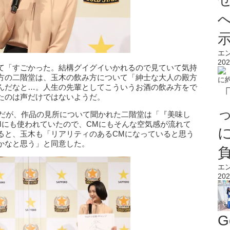
エ
202
て「すごかった。結構グイグイいかれるので見ていて気持
方の二階堂は、玉木の飲み方について「紳士な大人の殿方
んだなと…。人生の先輩としてこういうお酒の飲み方をで
たのは声だけではないようだ。
人だが、作品の見所について聞かれた二階堂は「『美味し
Mにも使われていたので、CMにもそんな空気感が流れて
ると、玉木も「リアリティのあるCMになっていると思う
かなと思う」と同意した。
エ
202
G