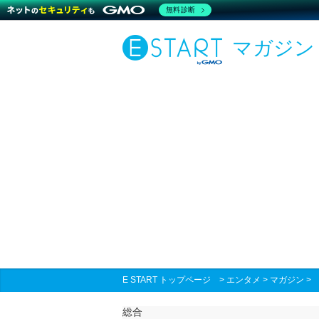
無料診断
マガジン
E START トップページ
>
エンタメ
>
マガジン
総合