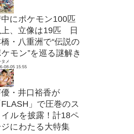
街中にポケモン100匹
以上、立像は19匹 日
本橋・八重洲で“伝説の
ポケモン”を巡る謎解き
ンタメ
6-08-05 15:55
声優・井口裕香が
「FLASH」で圧巻のス
タイルを披露！計18ペ
ージにわたる大特集