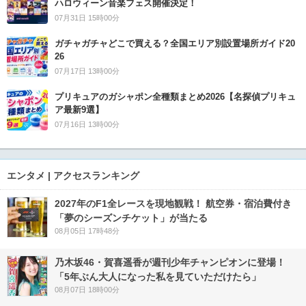
ハロウィーン音楽フェス開催決定！
07月31日 15時00分
ガチャガチャどこで買える？全国エリア別設置場所ガイド20
26
07月17日 13時00分
プリキュアのガシャポン全種類まとめ2026【名探偵プリキュ
ア最新9選】
07月16日 13時00分
エンタメ | アクセスランキング
2027年のF1全レースを現地観戦！ 航空券・宿泊費付き
「夢のシーズンチケット」が当たる
08月05日 17時48分
乃木坂46・賀喜遥香が週刊少年チャンピオンに登場！
「5年ぶん大人になった私を見ていただけたら」
08月07日 18時00分