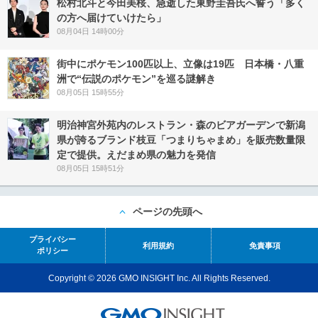
松村北斗と今田美桜、急逝した東野圭吾氏へ誓う「多く
の方へ届けていけたら」
08月04日 14時00分
街中にポケモン100匹以上、立像は19匹 日本橋・八重
洲で“伝説のポケモン”を巡る謎解き
08月05日 15時55分
明治神宮外苑内のレストラン・森のビアガーデンで新潟
県が誇るブランド枝豆「つまりちゃまめ」を販売数量限
定で提供。えだまめ県の魅力を発信
08月05日 15時51分
ページの先頭へ
プライバシー
利用規約
免責事項
ポリシー
Copyright © 2026 GMO INSIGHT Inc. All Rights Reserved.