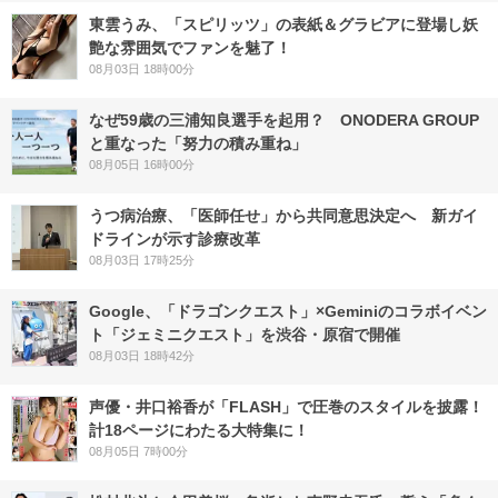
東雲うみ、「スピリッツ」の表紙＆グラビアに登場し妖
艶な雰囲気でファンを魅了！
08月03日 18時00分
なぜ59歳の三浦知良選手を起用？ ONODERA GROUP
と重なった「努力の積み重ね」
08月05日 16時00分
うつ病治療、「医師任せ」から共同意思決定へ 新ガイ
ドラインが示す診療改革
08月03日 17時25分
Google、「ドラゴンクエスト」×Geminiのコラボイベン
ト「ジェミニクエスト」を渋谷・原宿で開催
08月03日 18時42分
声優・井口裕香が「FLASH」で圧巻のスタイルを披露！
計18ページにわたる大特集に！
08月05日 7時00分