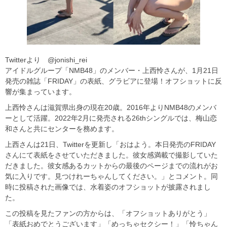
Twitterより @jonishi_rei
アイドルグループ「NMB48」のメンバー・上西怜さんが、1月21日
発売の雑誌「FRIDAY」の表紙、グラビアに登場！オフショットに反
響が集まっています。
上西怜さんは滋賀県出身の現在20歳。2016年よりNMB48のメンバ
ーとして活躍。2022年2月に発売される26thシングルでは、梅山恋
和さんと共にセンターを務めます。
上西さんは21日、Twitterを更新し「おはよう。本日発売のFRIDAY
さんにて表紙をさせていただきました。彼女感満載で撮影していた
だきました。彼女感あるカットからの最後のページまでの流れがお
気に入りです。見つけれーちゃんしてください。」とコメント。同
時に投稿された画像では、水着姿のオフショットが披露されまし
た。
この投稿を見たファンの方からは、「オフショットありがとう」
「表紙おめでとうございます」「めっちゃセクシー！」「怜ちゃん