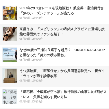
2027年のF1全レースを現地観戦！ 航空券・宿泊費付き
「夢のシーズンチケット」が当たる
08月05日 17時48分
東雲うみ、「スピリッツ」の表紙＆グラビアに登場し妖
艶な雰囲気でファンを魅了！
08月03日 18時00分
なぜ59歳の三浦知良選手を起用？ ONODERA GROUP
と重なった「努力の積み重ね」
08月05日 16時00分
うつ病治療、「医師任せ」から共同意思決定へ 新ガイ
ドラインが示す診療改革
08月03日 17時25分
「帰宅後、冷蔵庫が空っぽ」旅行前後の食事に約5割がス
トレス 負担を減らす賢い方法
08月01日 20時33分