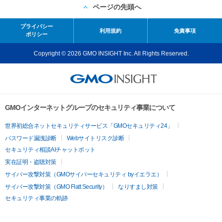
ページの先頭へ
プライバシー
利用規約
免責事項
ポリシー
Copyright © 2026 GMO INSIGHT Inc. All Rights Reserved.
GMOインターネットグループのセキュリティ事業について
世界初総合ネットセキュリティサービス「GMOセキュリティ24」
パスワード漏洩診断
Webサイトリスク診断
セキュリティ相談AIチャットボット
実在証明・盗聴対策
サイバー攻撃対策（GMOサイバーセキュリティ byイエラエ）
サイバー攻撃対策（GMO Flatt Security）
なりすまし対策
セキュリティ事業の軌跡