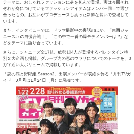
テーマに、おしゃれファッションに身を包んで登場。実は今回それ
ぞれが身につけているファッションアイテムはメンバー同士で選び
合ったもの。お互いがプロデュースしあった新鮮な装いで登場して
います。
また、インタビューでは、ドラマ撮影中の裏話のほか、「東西ジャ
ニーズJr.の自慢合戦！」「この中で一番の爆モテメンバーは!?」な
どをテーマに語り合っています。
さらに、ジャニーズ全17組、総勢104人が登場するバレンタイン特
別２大企画も掲載。グループ内の恋のウワサについてのトークを、3
万字近い大ボリュームで掲載しています。
「恋の病と野郎組 Season2」出演メンバーが表紙を飾る「月刊TVガ
イド」3月号は1月24日（月）に発売です。