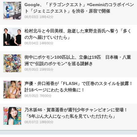
Google、「ドラゴンクエスト」×Geminiのコラボイベン
ト「ジェミニクエスト」を渋谷・原宿で開催
08月03日 18時42分
松村北斗と今田美桜、急逝した東野圭吾氏へ誓う「多く
の方へ届けていけたら」
08月04日 14時00分
街中にポケモン100匹以上、立像は19匹 日本橋・八重
洲で“伝説のポケモン”を巡る謎解き
08月05日 15時55分
声優・井口裕香が「FLASH」で圧巻のスタイルを披露！
計18ページにわたる大特集に！
08月05日 7時00分
乃木坂46・賀喜遥香が週刊少年チャンピオンに登場！
「5年ぶん大人になった私を見ていただけたら」
08月07日 18時00分