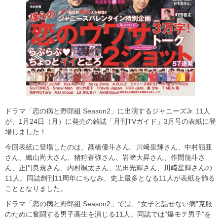
ドラマ「恋の病と野郎組 Season2」に出演するジャニーズJr. 11人
が、1月24日（月）に発売の雑誌「月刊TVガイド」3月号の表紙に登
場しました！
今回表紙に登場したのは、髙橋優斗さん、川﨑皇輝さん、中村嶺亜
さん、織山尚大さん、猪狩蒼弥さん、岩﨑大昇さん、作間龍斗さ
ん、正門良規さん、内村颯太さん、黒田光輝さん、川﨑星輝さんの
11人。同誌創刊11周年にちなみ、史上最多となる11人が表紙を飾る
こととなりました。
ドラマ「恋の病と野郎組 Season2」では、“女子と話せない病”克服
のために奮闘する男子高生を演じる11人。同誌では“爆モテ男子”を