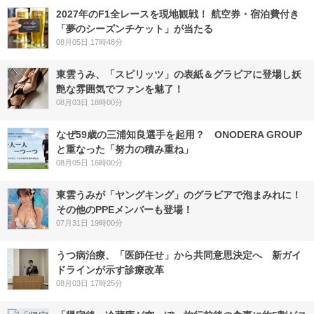
2027年のF1全レースを現地観戦！ 航空券・宿泊費付き
「夢のシーズンチケット」が当たる
08月05日 17時48分
東雲うみ、「スピリッツ」の表紙＆グラビアに登場し妖
艶な雰囲気でファンを魅了！
08月03日 18時00分
なぜ59歳の三浦知良選手を起用？ ONODERA GROUP
と重なった「努力の積み重ね」
08月05日 16時00分
東雲うみが「ヤングキング」のグラビアで泡まみれに！
その他のPPEメンバーも登場！
07月31日 19時00分
うつ病治療、「医師任せ」から共同意思決定へ 新ガイ
ドラインが示す診療改革
08月03日 17時25分