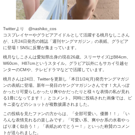
Twitterより @nashiko_cos
コスプレイヤーやグラビアアイドルとして活躍する桃月なしこさん
が、1月24日発売の雑誌「週刊ヤングマガジン」の表紙、グラビア
に登場！SNSに反響が集まっています。
桃月なしこさんは愛知県出身の現在26歳。スリーサイズはB84cm、
W60cm、H87cmというスタイル。グラビア以外にもサカイ引越セ
ンターのCMや、テレビドラマなどで活躍しています。
桃月さんは24日、Twitterを更新し「本日1/24(月)発売ヤングマガジ
ンの表紙に登場。新年一発目のヤングマガジンさんです！大人っぽ
かったり可愛らしかったり爽やかだったりと様々な表情の私が見れ
る1冊になってます！」とコメント。同時に投稿された画像では、ビ
キニ姿などのショットが複数披露されました。
この投稿を見たファンの方からは、「全部可愛い。優勝！！」「い
ろんな表情見れるの楽しみです」「可愛い系、爽やか系の水着やっ
ぱり凄く似合う！」「表紙おめでとうー！」といった称賛のコメン
トが送られました。