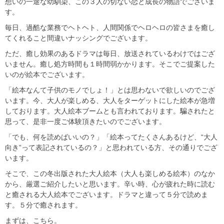
想いの一途な幼馴染、この３人の切ない恋と成長の物語でございま
す。
毎日、過酷な業務でヘトヘト、人間関係でヘロヘロの皆さまを癒し
てくれること間違いナッシングでございます。
ただ、癒し効果のあるドラマは毎日、放送されているわけではござ
いません。癒し処方時間も１時間弱かかります。そこでご提案した
いのが絵本でございます。
「絵本なんて子供のモノでしょ！」とは思わないで欲しいのでござ
います。今、大人が楽しめる、大人をターゲットにした絵本が急増
しております。大人絵本ブームとも言われております。騙されたと
思って、是非一度ご体験頂きたいのでございます。
「でも、何を読めばいいの？」「絵本ってたくさんあるけど、“大人
向き”って表記されているの？」と思われている方、その通りでござ
います。
そこで、この冬出版された大人絵本（大人も楽しめる絵本）のなか
から、厳選ご紹介したいと思います。辛い時、心が疲れた時に読む
と癒される大人絵本でございます。ドラマと違って５分で読めま
す。５分で癒されます。
まずは、こちら。