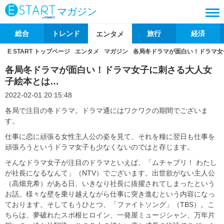
マガジン
総合
トレンド
旅行
経済
エンタメ
E START トップページ
エンタメ
マガジン
各局冬ドラマが面白い！ドラマ女
各局冬ドラマが面白い！ドラマ女子に刺さる大人女
子絵本とは…
2022-02-01 20:15:48
各局で注目の冬ドラマ。ドラマ通にはワクワクの期間でございま
す。
仕事に恋に頑張る女性主人公の姿を見て、それを糧に翌日も仕事を
頑張ろうというドラマ女子も少なくないのではと存じます。
そんなドラマ女子が注目のドラマといえば、「ムチャブリ！ わたし
が社長になるなんて」（NTV）でございます。出世欲がない主人公
（高畑充希）がある日、いきなり社長に抜擢されてしまったという
お話。様々な壁を乗り越えながら仕事に突き進むという内容になっ
ております。そしてもうひとつ、「ファイトソング」（TBS）。こ
ちらは、夢破れたスポ根ヒロイン、一発屋ミュージシャン、万年片