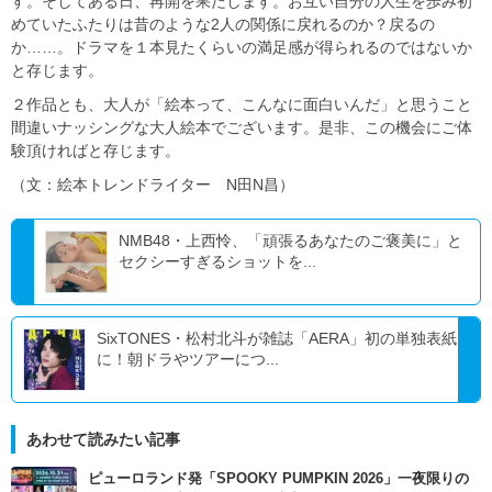
す。そしてある日、再開を果たします。お互い自分の人生を歩み初
めていたふたりは昔のような2人の関係に戻れるのか？戻るの
か……。ドラマを１本見たくらいの満足感が得られるのではないか
と存じます。
２作品とも、大人が「絵本って、こんなに面白いんだ」と思うこと
間違いナッシングな大人絵本でございます。是非、この機会にご体
験頂ければと存じます。
（文：絵本トレンドライター N田N昌）
NMB48・上西怜、「頑張るあなたのご褒美に」と
セクシーすぎるショットを...
SixTONES・松村北斗が雑誌「AERA」初の単独表紙
に！朝ドラやツアーにつ...
あわせて読みたい記事
ピューロランド発「SPOOKY PUMPKIN 2026」一夜限りの