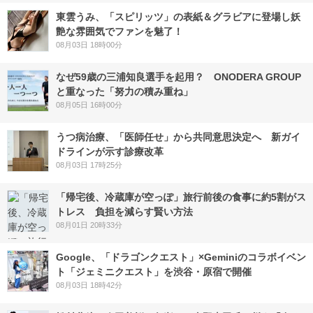
東雲うみ、「スピリッツ」の表紙＆グラビアに登場し妖
艶な雰囲気でファンを魅了！
08月03日 18時00分
なぜ59歳の三浦知良選手を起用？ ONODERA GROUP
と重なった「努力の積み重ね」
08月05日 16時00分
うつ病治療、「医師任せ」から共同意思決定へ 新ガイ
ドラインが示す診療改革
08月03日 17時25分
「帰宅後、冷蔵庫が空っぽ」旅行前後の食事に約5割がス
トレス 負担を減らす賢い方法
08月01日 20時33分
Google、「ドラゴンクエスト」×Geminiのコラボイベン
ト「ジェミニクエスト」を渋谷・原宿で開催
08月03日 18時42分