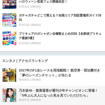
ハロウィーン音楽フェス開催決定！
07月31日 15時00分
ガチャガチャどこで買える？全国エリア別設置場所ガイド20
26
07月17日 13時00分
プリキュアのガシャポン全種類まとめ2026【名探偵プリキュ
ア最新9選】
07月16日 13時00分
エンタメ | アクセスランキング
2027年のF1全レースを現地観戦！ 航空券・宿泊費付き
「夢のシーズンチケット」が当たる
08月05日 17時48分
乃木坂46・賀喜遥香が週刊少年チャンピオンに登場！
「5年ぶん大人になった私を見ていただけたら」
08月07日 18時00分