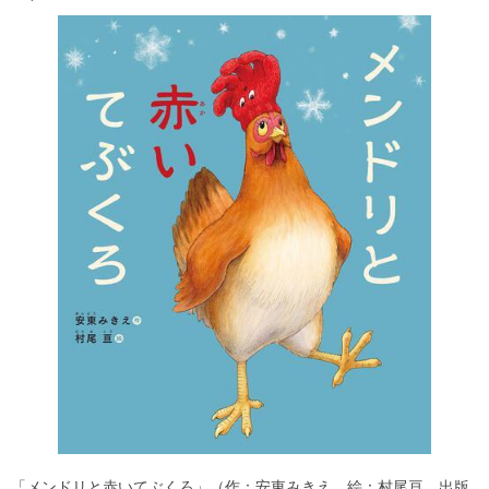
「メンドリと赤いてぶくろ」（作：安東みきえ 絵：村尾亘 出版