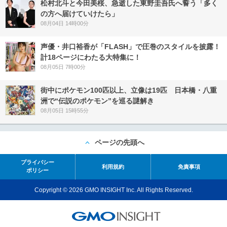
松村北斗と今田美桜、急逝した東野圭吾氏へ誓う「多く
の方へ届けていけたら」
08月04日 14時00分
声優・井口裕香が「FLASH」で圧巻のスタイルを披露！
計18ページにわたる大特集に！
08月05日 7時00分
街中にポケモン100匹以上、立像は19匹 日本橋・八重
洲で“伝説のポケモン”を巡る謎解き
08月05日 15時55分
ページの先頭へ
プライバシー
利用規約
免責事項
ポリシー
Copyright © 2026 GMO INSIGHT Inc. All Rights Reserved.