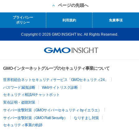
ページの先頭へ
プライバシー
利用規約
免責事項
ポリシー
Copyright © 2026 GMO INSIGHT Inc. All Rights Reserved.
GMOインターネットグループのセキュリティ事業について
世界初総合ネットセキュリティサービス「GMOセキュリティ24」
パスワード漏洩診断
Webサイトリスク診断
セキュリティ相談AIチャットボット
実在証明・盗聴対策
サイバー攻撃対策（GMOサイバーセキュリティ byイエラエ）
サイバー攻撃対策（GMO Flatt Security）
なりすまし対策
セキュリティ事業の軌跡