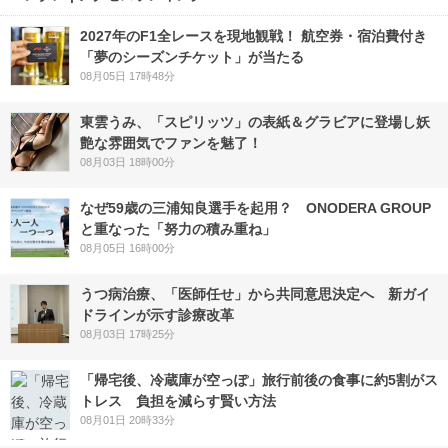
2027年のF1全レースを現地観戦！ 航空券・宿泊費付き
「夢のシーズンチケット」が当たる
08月05日 17時48分
東雲うみ、「スピリッツ」の表紙＆グラビアに登場し妖
艶な雰囲気でファンを魅了！
08月03日 18時00分
なぜ59歳の三浦知良選手を起用？ ONODERA GROUP
と重なった「努力の積み重ね」
08月05日 16時00分
うつ病治療、「医師任せ」から共同意思決定へ 新ガイ
ドラインが示す診療改革
08月03日 17時25分
「帰宅後、冷蔵庫が空っぽ」旅行前後の食事に約5割がス
トレス 負担を減らす賢い方法
08月01日 20時33分