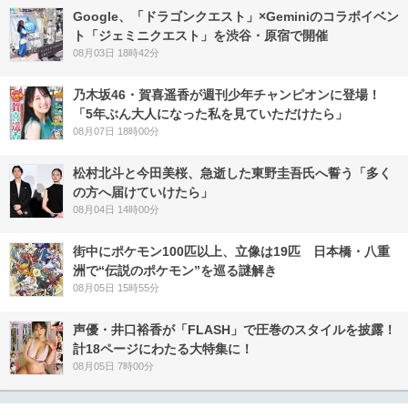
Google、「ドラゴンクエスト」×Geminiのコラボイベン
ト「ジェミニクエスト」を渋谷・原宿で開催
08月03日 18時42分
乃木坂46・賀喜遥香が週刊少年チャンピオンに登場！
「5年ぶん大人になった私を見ていただけたら」
08月07日 18時00分
松村北斗と今田美桜、急逝した東野圭吾氏へ誓う「多く
の方へ届けていけたら」
08月04日 14時00分
街中にポケモン100匹以上、立像は19匹 日本橋・八重
洲で“伝説のポケモン”を巡る謎解き
08月05日 15時55分
声優・井口裕香が「FLASH」で圧巻のスタイルを披露！
計18ページにわたる大特集に！
08月05日 7時00分