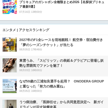
プリキュアのガシャポン全種類まとめ2026【名探偵プリキュ
ア最新9選】
07月16日 13時00分
エンタメ | アクセスランキング
2027年のF1全レースを現地観戦！ 航空券・宿泊費付き
「夢のシーズンチケット」が当たる
08月05日 17時48分
東雲うみ、「スピリッツ」の表紙＆グラビアに登場し妖
艶な雰囲気でファンを魅了！
08月03日 18時00分
なぜ59歳の三浦知良選手を起用？ ONODERA GROUP
と重なった「努力の積み重ね」
08月05日 16時00分
うつ病治療、「医師任せ」から共同意思決定へ 新ガイ
ドラインが示す診療改革