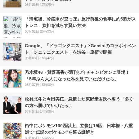
08月03日 17時25分
「帰宅後、冷蔵庫が空っぽ」旅行前後の食事に約5割がス
トレス 負担を減らす賢い方法
08月01日 20時33分
Google、「ドラゴンクエスト」×Geminiのコラボイベン
ト「ジェミニクエスト」を渋谷・原宿で開催
08月03日 18時42分
乃木坂46・賀喜遥香が週刊少年チャンピオンに登場！
「5年ぶん大人になった私を見ていただけたら」
08月07日 18時00分
松村北斗と今田美桜、急逝した東野圭吾氏へ誓う「多く
の方へ届けていけたら」
08月04日 14時00分
街中にポケモン100匹以上、立像は19匹 日本橋・八重
洲で“伝説のポケモン”を巡る謎解き
08月05日 15時55分