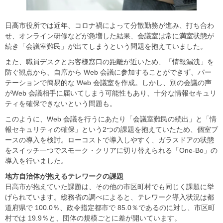
日高市役所では近年、コロナ禍によって分散勤務が進み、打ち合わ
せ、オンライン研修などが急増した結果、会議室は常に満室状態が
続き「会議室難民」が出てしまうという問題を抱えていました。
また、職員デスクとお客様窓口の距離が近いため、「情報漏洩」を
防ぐ観点から、自席から Web 会議に参加することができず、パー
テーションで簡易的な Web 会議室を作成。しかし、別の会議の声
がWeb 会議相手に届いてしまう可能性もあり、十分な情報セキュリ
ティを確保できないという問題も。
このように、Web 会議を行うにあたり「会議室難民の続出」と「情
報セキュリティの確保」という2つの課題を抱えていたため、個室ブ
ースの導入を検討。ローコストで導入しやすく、ガラスドアの状態
をスイッチ一つでスモーク・クリアに切り替えられる「One-Bo」の
導入を行いました。
地方自治体が抱えるテレワークの課題
日高市が抱えていた課題は、その他の市区町村でも同じく課題に挙
げられています。総務省の調べによると、テレワーク導入状況は都
道府県で 100.0％、政令指定都市で 85.0％であるのに対し、市区町
村では 19.9％と、団体の規模ごとに差が開いています。