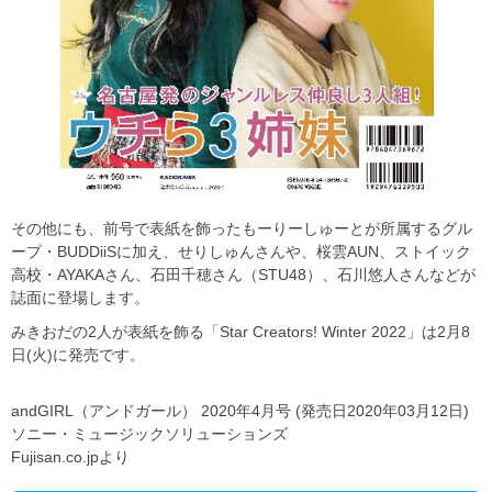
その他にも、前号で表紙を飾ったもーりーしゅーとが所属するグル
ープ・BUDDiiSに加え、せりしゅんさんや、桜雲AUN、ストイック
高校・AYAKAさん、石田千穂さん（STU48）、石川悠人さんなどが
誌面に登場します。
みきおだの2人が表紙を飾る「Star Creators! Winter 2022」は2月8
日(火)に発売です。
andGIRL（アンドガール） 2020年4月号 (発売日2020年03月12日)
ソニー・ミュージックソリューションズ
Fujisan.co.jpより