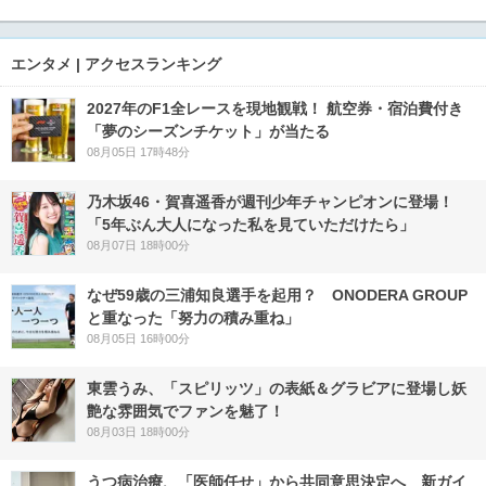
エンタメ | アクセスランキング
2027年のF1全レースを現地観戦！ 航空券・宿泊費付き
「夢のシーズンチケット」が当たる
08月05日 17時48分
乃木坂46・賀喜遥香が週刊少年チャンピオンに登場！
「5年ぶん大人になった私を見ていただけたら」
08月07日 18時00分
なぜ59歳の三浦知良選手を起用？ ONODERA GROUP
と重なった「努力の積み重ね」
08月05日 16時00分
東雲うみ、「スピリッツ」の表紙＆グラビアに登場し妖
艶な雰囲気でファンを魅了！
08月03日 18時00分
うつ病治療、「医師任せ」から共同意思決定へ 新ガイ