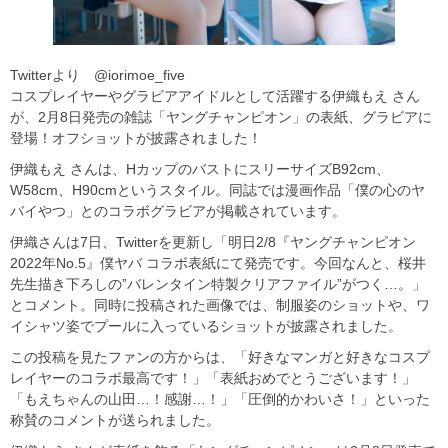
Twitterより @iorimoe_five
コスプレイヤーやグラビアアイドルとして活躍する伊織もえ さん
が、2月8日発売の雑誌「ヤングチャンピオン」の表紙、グラビアに
登場！オフショットが披露されました！
伊織もえ さんは、HカップのバストにスリーサイズB92cm、
W58cm、H90cmというスタイル。同誌では漫画作品「僕の心のヤ
バイやつ」とのコラボグラビアが掲載されています。
伊織さんは7日、Twitterを更新し「明日2/8『ヤングチャンピオン
2022年No.5』僕ヤバ コラボ表紙にて発売です。今回なんと、桜井
先生描き下ろしの”バレンタイン特製クリアファイル”がつく…。」
とコメント。同時に投稿された画像では、制服姿のショットや、ワ
イシャツ姿でプールに入っているショットが披露されました。
この投稿を見たファンの方からは、「好きなマンガと好きなコスプ
レイヤーのコラボ最高です！」「表紙おめでとうございます！」
「もえちゃんの山田…！感謝…！」「圧倒的かわいさ！」といった
称賛のコメントが送られました。