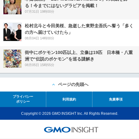
る！今までにはないグラビアを掲載！
07月31日 19時00分
松村北斗と今田美桜、急逝した東野圭吾氏へ誓う「多く
の方へ届けていけたら」
08月04日 14時00分
街中にポケモン100匹以上、立像は19匹 日本橋・八重
洲で“伝説のポケモン”を巡る謎解き
08月05日 15時55分
ページの先頭へ
プライバシー
利用規約
免責事項
ポリシー
Copyright © 2026 GMO INSIGHT Inc. All Rights Reserved.