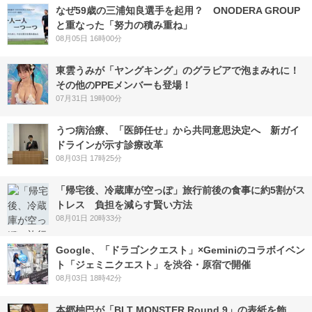
なぜ59歳の三浦知良選手を起用？ ONODERA GROUP
と重なった「努力の積み重ね」
08月05日 16時00分
東雲うみが「ヤングキング」のグラビアで泡まみれに！
その他のPPEメンバーも登場！
07月31日 19時00分
うつ病治療、「医師任せ」から共同意思決定へ 新ガイ
ドラインが示す診療改革
08月03日 17時25分
「帰宅後、冷蔵庫が空っぽ」旅行前後の食事に約5割がス
トレス 負担を減らす賢い方法
08月01日 20時33分
Google、「ドラゴンクエスト」×Geminiのコラボイベン
ト「ジェミニクエスト」を渋谷・原宿で開催
08月03日 18時42分
本郷柚巴が「BLT MONSTER Round 9」の表紙を飾