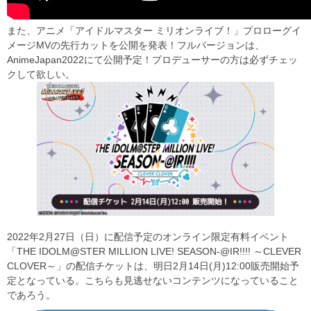
また、アニメ「アイドルマスター ミリオンライブ！」プロローグイ
メージMVの先行カットを公開を発表！フルバージョンは、
AnimeJapan2022にて公開予定！プロデューサーの方は必ずチェッ
クして欲しい。
2022年2月27日（日）に配信予定のオンライン限定有料イベント
「THE IDOLM@STER MILLION LIVE! SEASON-@IR!!!! ～CLEVER
CLOVER～」の配信チケットは、明日
2
月
14
日
(
月
)12:00
販売開始予
定となっている。こちらも見逃せないコンテンツになっていること
であろう。