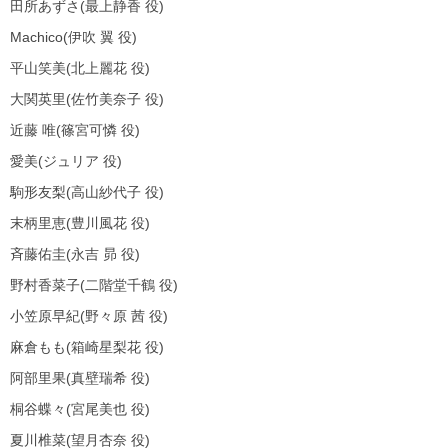
田所あずさ(最上静香 役)
Machico(伊吹 翼 役)
平山笑美(北上麗花 役)
大関英里(佐竹美奈子 役)
近藤 唯(篠宮可憐 役)
愛美(ジュリア 役)
駒形友梨(高山紗代子 役)
末柄里恵(豊川風花 役)
斉藤佑圭(永吉 昴 役)
野村香菜子(二階堂千鶴 役)
小笠原早紀(野々原 茜 役)
麻倉もも(箱崎星梨花 役)
阿部里果(真壁瑞希 役)
桐谷蝶々(宮尾美也 役)
夏川椎菜(望月杏奈 役)