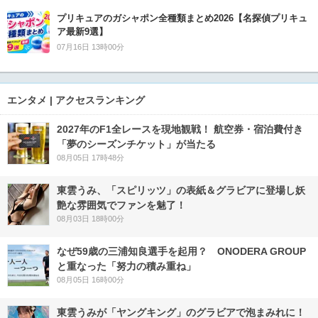
プリキュアのガシャポン全種類まとめ2026【名探偵プリキュ
ア最新9選】
07月16日 13時00分
エンタメ | アクセスランキング
2027年のF1全レースを現地観戦！ 航空券・宿泊費付き
「夢のシーズンチケット」が当たる
08月05日 17時48分
東雲うみ、「スピリッツ」の表紙＆グラビアに登場し妖
艶な雰囲気でファンを魅了！
08月03日 18時00分
なぜ59歳の三浦知良選手を起用？ ONODERA GROUP
と重なった「努力の積み重ね」
08月05日 16時00分
東雲うみが「ヤングキング」のグラビアで泡まみれに！