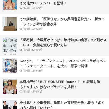
その他のPPEメンバーも登場！
07月31日 19時00分
うつ病治療、「医師任せ」から共同意思決定へ 新ガイ
ドラインが示す診療改革
08月03日 17時25分
「帰宅後、冷蔵庫が空っぽ」旅行前後の食事に約5割がス
トレス 負担を減らす賢い方法
08月01日 20時33分
Google、「ドラゴンクエスト」×Geminiのコラボイベン
ト「ジェミニクエスト」を渋谷・原宿で開催
08月03日 18時42分
本郷柚巴が「BLT MONSTER Round 9」の表紙を飾
る！今までにはないグラビアを掲載！
07月31日 19時00分
松村北斗と今田美桜、急逝した東野圭吾氏へ誓う「多く
の方へ届けていけたら」