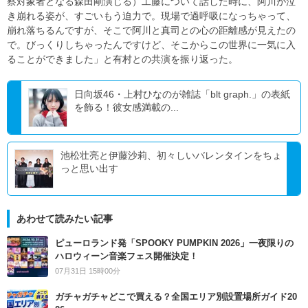
察対象者となる森田剛演じる）工藤について話した時に、阿川が泣
き崩れる姿が、すごいもう迫力で。現場で過呼吸になっちゃって、
崩れ落ちるんですが、そこで阿川と真司との心の距離感が見えたの
で。びっくりしちゃったんですけど、そこからこの世界に一気に入
ることができました」と有村との共演を振り返った。
日向坂46・上村ひなのが雑誌「blt graph.」の表紙
を飾る！彼女感満載の...
池松壮亮と伊藤沙莉、初々しいバレンタインをちょ
っと思い出す
あわせて読みたい記事
ピューロランド発「SPOOKY PUMPKIN 2026」一夜限りの
ハロウィーン音楽フェス開催決定！
07月31日 15時00分
ガチャガチャどこで買える？全国エリア別設置場所ガイド20