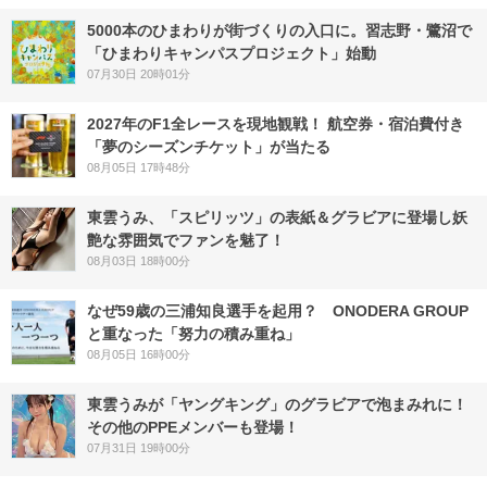
5000本のひまわりが街づくりの入口に。習志野・鷺沼で
「ひまわりキャンパスプロジェクト」始動
07月30日 20時01分
2027年のF1全レースを現地観戦！ 航空券・宿泊費付き
「夢のシーズンチケット」が当たる
08月05日 17時48分
東雲うみ、「スピリッツ」の表紙＆グラビアに登場し妖
艶な雰囲気でファンを魅了！
08月03日 18時00分
なぜ59歳の三浦知良選手を起用？ ONODERA GROUP
と重なった「努力の積み重ね」
08月05日 16時00分
東雲うみが「ヤングキング」のグラビアで泡まみれに！
その他のPPEメンバーも登場！
07月31日 19時00分