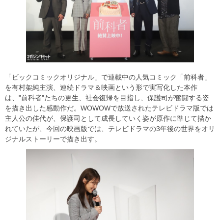
「ビックコミックオリジナル」で連載中の人気コミック「前科者」
を有村架純主演、連続ドラマ＆映画という形で実写化した本作
は、"前科者"たちの更生、社会復帰を目指し、保護司が奮闘する姿
を描き出した感動作だ。WOWOWで放送されたテレビドラマ版では
主人公の佳代が、保護司として成長していく姿が原作に準じて描か
れていたが、今回の映画版では、テレビドラマの3年後の世界をオリ
ジナルストーリーで描き出す。