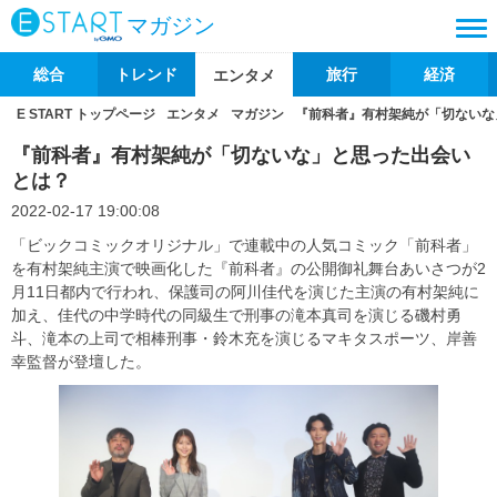
マガジン
総合
トレンド
旅行
経済
エンタメ
E START トップページ
エンタメ
マガジン
『前科者』有村架純が「切ないな
『前科者』有村架純が「切ないな」と思った出会い
とは？
2022-02-17 19:00:08
「ビックコミックオリジナル」で連載中の人気コミック「前科者」
を有村架純主演で映画化した『前科者』の公開御礼舞台あいさつが2
月11日都内で行われ、保護司の阿川佳代を演じた主演の有村架純に
加え、佳代の中学時代の同級生で刑事の滝本真司を演じる磯村勇
斗、滝本の上司で相棒刑事・鈴木充を演じるマキタスポーツ、岸善
幸監督が登壇した。