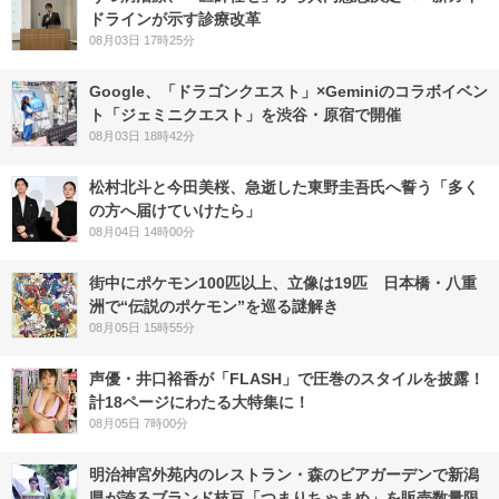
ドラインが示す診療改革
08月03日 17時25分
Google、「ドラゴンクエスト」×Geminiのコラボイベン
ト「ジェミニクエスト」を渋谷・原宿で開催
08月03日 18時42分
松村北斗と今田美桜、急逝した東野圭吾氏へ誓う「多く
の方へ届けていけたら」
08月04日 14時00分
街中にポケモン100匹以上、立像は19匹 日本橋・八重
洲で“伝説のポケモン”を巡る謎解き
08月05日 15時55分
声優・井口裕香が「FLASH」で圧巻のスタイルを披露！
計18ページにわたる大特集に！
08月05日 7時00分
明治神宮外苑内のレストラン・森のビアガーデンで新潟
県が誇るブランド枝豆「つまりちゃまめ」を販売数量限