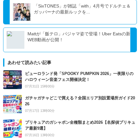
「SixTONES」が雑誌「with」4月号でドルチェ＆
ガッバーナの最新ルックを...
Mattが「飯テロ」パジャマ姿で登場！Uber Eatsの新
WEB動画が公開！
あわせて読みたい記事
ピューロランド発「SPOOKY PUMPKIN 2026」一夜限りの
ハロウィーン音楽フェス開催決定！
07月31日 15時00分
ガチャガチャどこで買える？全国エリア別設置場所ガイド20
26
07月17日 13時00分
プリキュアのガシャポン全種類まとめ2026【名探偵プリキュ
ア最新9選】
07月16日 13時00分