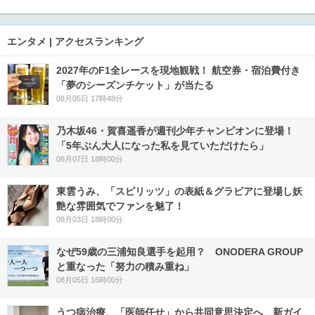
エンタメ | アクセスランキング
2027年のF1全レースを現地観戦！ 航空券・宿泊費付き
「夢のシーズンチケット」が当たる
08月05日 17時48分
乃木坂46・賀喜遥香が週刊少年チャンピオンに登場！
「5年ぶん大人になった私を見ていただけたら」
08月07日 18時00分
東雲うみ、「スピリッツ」の表紙＆グラビアに登場し妖
艶な雰囲気でファンを魅了！
08月03日 18時00分
なぜ59歳の三浦知良選手を起用？ ONODERA GROUP
と重なった「努力の積み重ね」
08月05日 16時00分
うつ病治療、「医師任せ」から共同意思決定へ 新ガイ