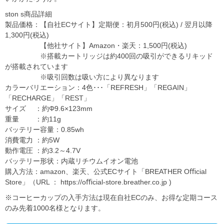
ston s商品詳細
製品価格：【自社ECサイト】定期便：初月500円(税込) / 翌月以降
1,300円(税込)
【他社サイト】Amazon・楽天：1,500円(税込)
※搭載カートリッジは約400回の吸引ができるリキッド
が搭載されています
※吸引回数は吸い方により異なります
カラーバリエーション：4色･･･「REFRESH」「REGAIN」
「RECHARGE」「REST」
サイズ ：約Φ9.6×123mm
重量 ：約11g
バッテリー容量：0.85wh
消費電力 ：約5W
動作電圧 ：約3.2～4.7V
バッテリー形状：内蔵リチウムイオン電池
購入方法：amazon、楽天、公式ECサイト「BREATHER Oﬃcial
Store」（URL ： https://oﬃcial-store.breather.co.jp )
※コーヒーカップの入手方法は現在自社ECのみ、お得な定期コース
のみ先着1000名様となります。